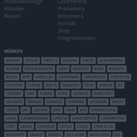
Husbil&Husvagn
Läsarservice
Klassiker
Prenumera
Moped
Annonsera
Kontakt
Shop
Integritetspolicy
MÄRKEN
AIWAYS
DENZA
FIREFLY
JAECOO
ONVO
ALFA ROMEO
ALPINE
ASTON MARTIN
AUDI
BENTLEY
BMW
BUGATTI
BUICK
BYD
CADILLAC
CATERHAM
CHEVROLET
CHRYSLER
CITROËN
CUPRA
DACIA
DAEWOO
DFSK
DODGE
DS
FERRARI
FIAT
FISKER
FORD
GENESIS
GWM WEY
HOLDEN
HONDA
HONGQI
HUMMER
HYUNDAI
INEOS
ISUZU
JAC
JAGUAR
JEEP
KGM
KIA
KOENIGSEGG
LADA
LAMBORGHINI
LANCIA
LAND ROVER
LEAPMOTOR
LEVC
LEXUS
LINCOLN
LOTUS
LUCID
LYNK & CO
MASERATI
MAXUS
MAZDA
MCLAREN
MERCEDES
MG