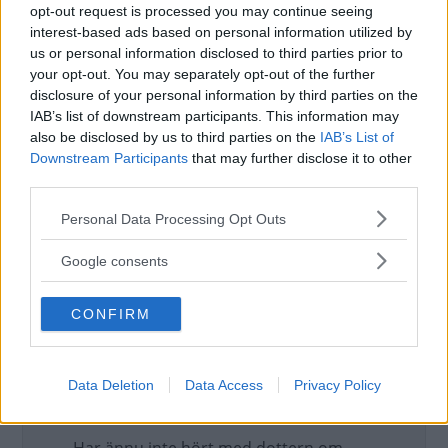
opt-out request is processed you may continue seeing
Jag hade en kompis för länge sedan
interest-based ads based on personal information utilized by
som aldrig trodde på givare, han hade
us or personal information disclosed to third parties prior to
en signalkontakt (tuta) från en moped
your opt-out. You may separately opt-out of the further
kopplat till bromsljuset!
disclosure of your personal information by third parties on the
IAB’s list of downstream participants. This information may
Uppdaterat: 2014-06-23 20:22
also be disclosed by us to third parties on the
IAB’s List of
Downstream Participants
that may further disclose it to other
Varje Saab är värd att vårdas och bevaras, sådana
third parties.
bilar görs inte längre
Please note that this website/app uses one or more Google
Personal Data Processing Opt Outs
services and may gather and store information including but
Roy J
not limited to your visit or usage behaviour. You may click to
Google consents
grant or deny consent to Google and its third-party tags to
Lason 1, visst är det så och att byta kol
use your data for below specified purposes in below Google
var en av mina första tankar, men jag
CONFIRM
consent section.
har ju, som jag skrev tidigare, mätt upp
en resistans i anslutningskontakten och
det skulle inte finnas någon om kolen
Data Deletion
Data Access
Privacy Policy
inte hade kontakt med kollektorn.