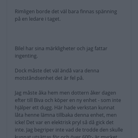
Rimligen borde det väl bara finnas spänning
på en ledare i taget.
Bilel har sina märkligheter och jag fattar
ingenting.
Dock måste det väl ändå vara denna
motståndsenhet det är fel på.
Jag måste åka hem men dottern åker dagen
efter till Biva och köper en ny enhet - som inte
hjälper ett dugg. Här hade verkstan kunnat
låta henne lämna tillbaka denna enhet, men
icke! Det var en elektrisk pryl så då gick det
inte. Jag begriper inte vad de trodde den skulle
kunnat utsättas för och över 600:- är mycket