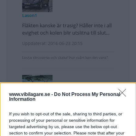
Lason1
Fläkten kanske är trasig? Håller inte i all
evighet och kolen blir utslitna till slut...
Uppdaterat: 2014-06-23 20:15
Lossa skruvarna och skaka! hur svårt kan det vara?
www.vibilagare.se -
Do Not Process My Personal
Information
saabnisse
If you wish to opt-out of the sale, sharing to third parties, or
Kom igen hur det blir när du satt
processing of your personal or sensitive information for
direktström på fläkten.
targeted advertising by us, please use the below opt-out
section to confirm your selection. Please note that after your