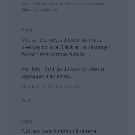
Varje Saab är värd att vårdas och bevaras, sådana
bilar görs inte längre
Roy J
Det var det första dottern och sedan
även jag kollade. Självklart är säkringen
hel och stolsvärmen funkar.
Har inte hört från dottern än, hon är
upptagen med annat.
Uppdaterat: 2014-06-27 00:11
Roy J
Roy J
Dottern hade kommit till samma