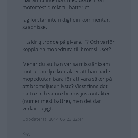
Har ännu inte hört med dottern om
motortest direkt till batteriet.
Jag förstår inte riktigt din kommentar,
saabnisse.
"...aldrig trodde på givare..."? Och varför
koppla en mopedtuta till bromsljuset?
Menar du att han var så misstänksam
mot bromsljuskontakter att han hade
mopedtutan bara för att vara säker på
att bromsljusen lyste? Visst finns det
bättre och sämre bromsljuskontakter
(numer mest bättre), men det där
verkar nojigt.
Uppdaterat: 2014-06-23 22:44
Roy J