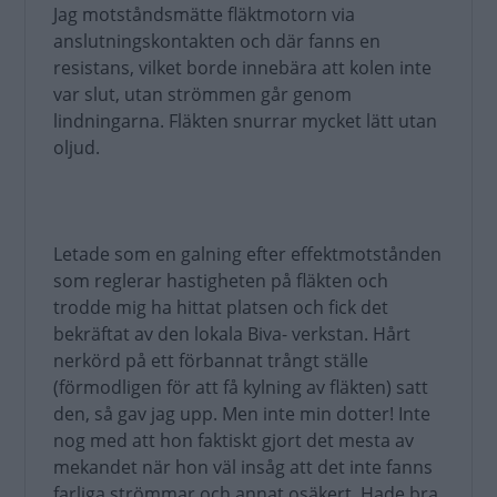
Jag motståndsmätte fläktmotorn via
anslutningskontakten och där fanns en
resistans, vilket borde innebära att kolen inte
var slut, utan strömmen går genom
lindningarna. Fläkten snurrar mycket lätt utan
oljud.
Letade som en galning efter effektmotstånden
som reglerar hastigheten på fläkten och
trodde mig ha hittat platsen och fick det
bekräftat av den lokala Biva- verkstan. Hårt
nerkörd på ett förbannat trångt ställe
(förmodligen för att få kylning av fläkten) satt
den, så gav jag upp. Men inte min dotter! Inte
nog med att hon faktiskt gjort det mesta av
mekandet när hon väl insåg att det inte fanns
farliga strömmar och annat osäkert. Hade bra