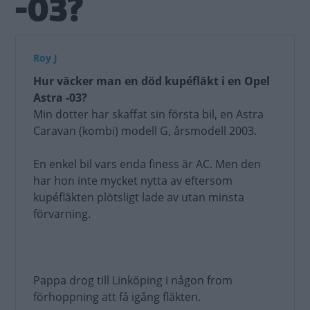
-03?
Roy J
Hur väcker man en död kupéfläkt i en Opel
Astra -03?
Min dotter har skaffat sin första bil, en Astra
Caravan (kombi) modell G, årsmodell 2003.
En enkel bil vars enda finess är AC. Men den
har hon inte mycket nytta av eftersom
kupéfläkten plötsligt lade av utan minsta
förvarning.
Pappa drog till Linköping i någon from
förhoppning att få igång fläkten.