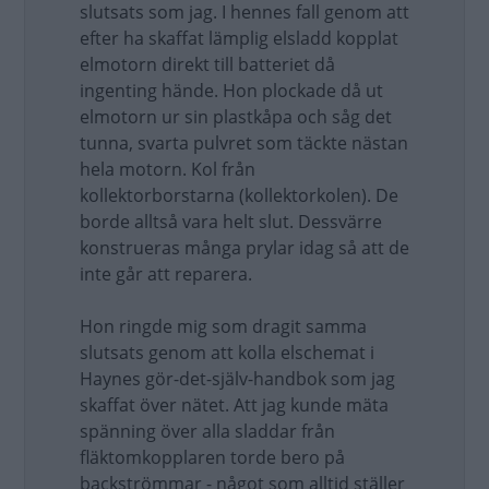
slutsats som jag. I hennes fall genom att
efter ha skaffat lämplig elsladd kopplat
elmotorn direkt till batteriet då
ingenting hände. Hon plockade då ut
elmotorn ur sin plastkåpa och såg det
tunna, svarta pulvret som täckte nästan
hela motorn. Kol från
kollektorborstarna (kollektorkolen). De
borde alltså vara helt slut. Dessvärre
konstrueras många prylar idag så att de
inte går att reparera.
Hon ringde mig som dragit samma
slutsats genom att kolla elschemat i
Haynes gör-det-själv-handbok som jag
skaffat över nätet. Att jag kunde mäta
spänning över alla sladdar från
fläktomkopplaren torde bero på
backströmmar - något som alltid ställer