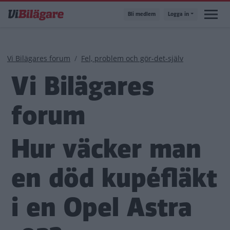
Hoppa
Bli medlem
Logga in
till
huvudinnehåll
Länkstig
Vi Bilägares forum
Fel, problem och gör-det-själv
Vi Bilägares
forum
Hur väcker man
en död kupéfläkt
i en Opel Astra