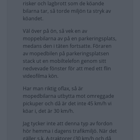
risker och lagbrott som de köande
bilarna tar, så torde miljön ta stryk av
köandet.
Väl över på ön, så vek en av
moppebilarna av på en parkeringsplats,
medans den i täten fortsatte. Föraren
av mopedbilen på parkeringsplatsen
stack ut en mobiltelefon genom sitt
nedvevade fönster för att med ett flin
videofilma kön.
Har man riktig oflax, så är
mopedbilarna utbytta mot omreggade
pickuper och då är det inte 45 km/h vi
köar i, det är 30 km/h.
Jag tycker inte att denna typ av fordon
hör hemma i dagens trafikmiljö. När det
gäller s.k. A-traktorer (30 km/h och då