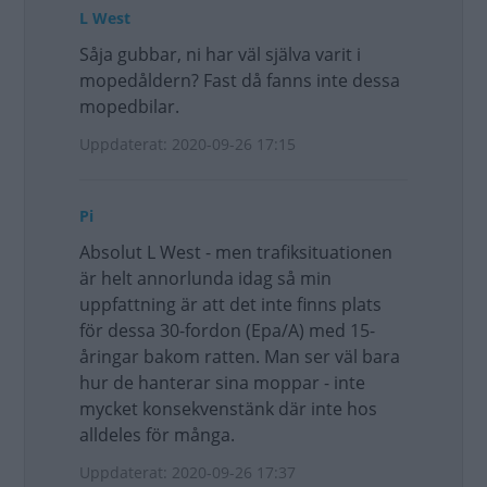
L West
Såja gubbar, ni har väl själva varit i
mopedåldern? Fast då fanns inte dessa
mopedbilar.
Uppdaterat: 2020-09-26 17:15
Pi
Absolut L West - men trafiksituationen
är helt annorlunda idag så min
uppfattning är att det inte finns plats
för dessa 30-fordon (Epa/A) med 15-
åringar bakom ratten. Man ser väl bara
hur de hanterar sina moppar - inte
mycket konsekvenstänk där inte hos
alldeles för många.
Uppdaterat: 2020-09-26 17:37