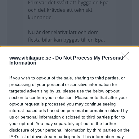
Förr var det svårt att bygga en Epa
och det krävdes ett tekniskt
kunnande.
Nu är det relativt lätt och dom
flesta bilar kan byggas till en Epa.
Vi kommer alla bli mer medveten
www.vibilagare.se -
Do Not Process My Personal
om problemet med 30km/h och
Information
köbildningar.
If you wish to opt-out of the sale, sharing to third parties, or
Sanna mina ord.
processing of your personal or sensitive information for
targeted advertising by us, please use the below opt-out
section to confirm your selection. Please note that after your
Dom kommer att bli många
opt-out request is processed you may continue seeing
snabbt.
interest-based ads based on personal information utilized by
us or personal information disclosed to third parties prior to
your opt-out. You may separately opt-out of the further
Aja, jag tänker att det handlar om en
disclosure of your personal information by third parties on the
övergång från mekanisk strypning till en
IAB’s list of downstream participants. This information may