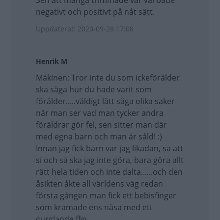
Sen att många trimmade var väl både
negativt och positivt på nåt sätt.
Uppdaterat: 2020-09-28 17:08
Henrik M
Mäkinen: Tror inte du som ickeförälder
ska säga hur du hade varit som
förälder.....väldigt lätt säga olika saker
när man ser vad man tycker andra
föräldrar gör fel, sen sitter man där
med egna barn och man är såld! :)
Innan jag fick barn var jag likadan, sa att
si och så ska jag inte göra, bara göra allt
rätt hela tiden och inte dalta......och den
åsikten åkte all världens väg redan
första gången man fick ett bebisfinger
som kramade ens näsa med ett
gurglande flin.....