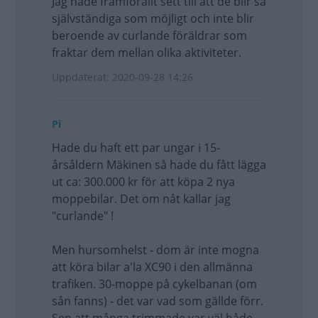
Jag hade framförallt sett till att de blir så
självständiga som möjligt och inte blir
beroende av curlande föräldrar som
fraktar dem mellan olika aktiviteter.
Uppdaterat: 2020-09-28 14:26
Pi
Hade du haft ett par ungar i 15-
årsåldern Mäkinen så hade du fått lägga
ut ca: 300.000 kr för att köpa 2 nya
moppebilar. Det om nåt kallar jag
"curlande" !
Men hursomhelst - dom är inte mogna
att köra bilar a'la XC90 i den allmänna
trafiken. 30-moppe på cykelbanan (om
sån fanns) - det var vad som gällde förr.