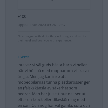
+100
Uppdaterat: 2020-09-26 17:57
Never argue with idiots, they will bring you down to
their level and beat you with experience.
L West
Inte var vi väl guds bästa barn vi heller
när vi höll på med moppar om vi ska va
ärliga. Men jag kan inse att
mopedbilarnas tunna plastkarosser ger
en (falsk) känsla av säkerhet som
bedrar. Man har ju sett hur det ser ut
efter en krock eller dikeskörning med
en sån. Och nog har väl gamla, sura och