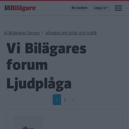
Hoppa
Bli medlem
Logga in
till
huvudinnehåll
Länkstig
Vi Bilägares forum
Allmänt om bilar och trafik
Vi Bilägares
forum
Ljudplåga
Paginering
Nuvarande
1
Sida
2
Nästa
›
sida
sida