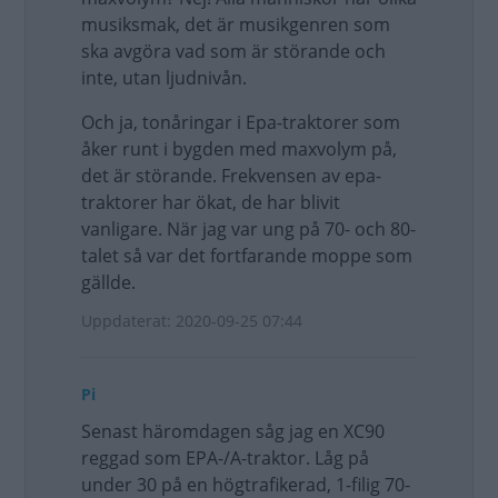
musiksmak, det är musikgenren som
ska avgöra vad som är störande och
inte, utan ljudnivån.
Och ja, tonåringar i Epa-traktorer som
åker runt i bygden med maxvolym på,
det är störande. Frekvensen av epa-
traktorer har ökat, de har blivit
vanligare. När jag var ung på 70- och 80-
talet så var det fortfarande moppe som
gällde.
Uppdaterat: 2020-09-25 07:44
Pi
Senast häromdagen såg jag en XC90
reggad som EPA-/A-traktor. Låg på
under 30 på en högtrafikerad, 1-filig 70-