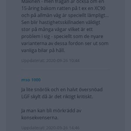
Mäkinen - men frågan är också om en
15-åring bakom ratten på t ex en XC90
och på allmän väg är speciellt lämpligt...
Sen blir hastighetsskillnaden väldigt
stor på många vägar vilket är ett
problem i sig - speciellt som de nyare
varianterna av dessa fordon ser ut som
vanliga bilar på håll.
Uppdaterat: 2020-09-26 10:44
mso 1000
Ja lite snörök och en halvt översnöad
LGF skylt då är det riktigt kritiskt.
Ja man kan bli mörkrädd av
konsekvenserna.
Uppdaterat: 2020-09-26 14:46