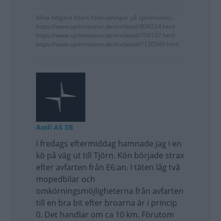
Mina tidigare bilars förbrukningar på spritmonitor..
https://www.spritmonitor.de/en/detail/836524.html
https://www.spritmonitor.de/en/detail/756137.html
https://www.spritmonitor.de/en/detail/1120549.html
Audi A5 SB
I fredags eftermiddag hamnade jag i en
kö på väg ut till Tjörn. Kön började strax
efter avfarten från E6:an. I täten låg två
mopedbilar och
omkörningsmöjligheterna från avfarten
till en bra bit efter broarna är i princip
0. Det handlar om ca 10 km. Förutom