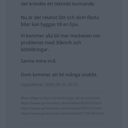
det krävdes ett tekniskt kunnande.
Nu är det relativt lätt och dom flesta
bilar kan byggas till en Epa.
Vi kommer alla bli mer medveten om
problemet med 30km/h och
köbildningar.
Sanna mina ord.
Dom kommer att bli många snabbt.
Uppdaterat: 2020-09-25 20:15
Mina tidigare bilars förbrukningar på spritmonitor..
https://www.spritmonitor.de/en/detail/836524.html
https://www.spritmonitor.de/en/detail/756137.html
https://www.spritmonitor.de/en/detail/1120549.html