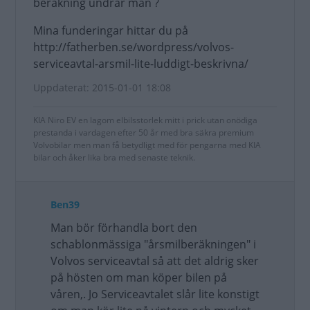
beräkning undrar man ?
Mina funderingar hittar du på
http://fatherben.se/wordpress/volvos-
serviceavtal-arsmil-lite-luddigt-beskrivna/
Uppdaterat: 2015-01-01 18:08
KIA Niro EV en lagom elbilsstorlek mitt i prick utan onödiga
prestanda i vardagen efter 50 år med bra säkra premium
Volvobilar men man få betydligt med för pengarna med KIA
bilar och åker lika bra med senaste teknik.
Ben39
Man bör förhandla bort den
schablonmässiga "årsmilberäkningen" i
Volvos serviceavtal så att det aldrig sker
på hösten om man köper bilen på
våren,. Jo Serviceavtalet slår lite konstigt