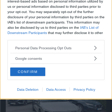
interest-based ads based on personal information utilized by
us or personal information disclosed to third parties prior to
Denna tråd är stängd.
your opt-out. You may separately opt-out of the further
disclosure of your personal information by third parties on the
IAB’s list of downstream participants. This information may
also be disclosed by us to third parties on the
IAB’s List of
Downstream Participants
that may further disclose it to other
third parties.
Please note that this website/app uses one or more Google
Personal Data Processing Opt Outs
services and may gather and store information including but
not limited to your visit or usage behaviour. You may click to
Google consents
grant or deny consent to Google and its third-party tags to
Tester: De senaste vi kört
use your data for below specified purposes in below Google
CONFIRM
consent section.
Data Deletion
Data Access
Privacy Policy