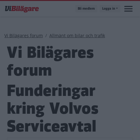
Hoppa
Bli medlem
Logga in
till
huvudinnehåll
Länkstig
Vi Bilägares forum
Allmänt om bilar och trafik
Vi Bilägares
forum
Funderingar
kring Volvos
Serviceavtal