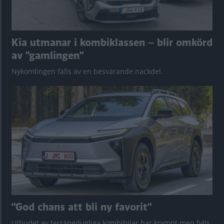
Kia utmanar i kombiklassen – blir omkörd
av ”gamlingen”
Nykomlingen fälls av en besvärande nackdel.
”God chans att bli ny favorit”
Utbudet av terrängdugliga kombibilar har krympt men fylls