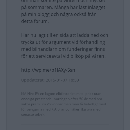
om man kör lite på vintern och mycket
på sommaren. Många har läst inlägget
på min blogg och några också från
detta forum.
Har nu lagt till en sida att ladda ned och
trycka ut för argument vid förhandling
med bilhandlarn om funderingar finns
för ett serviceavtal vid bilköp på våren ,
http://wp.me/p1IAXy-5sn
Uppdaterat: 2015-01-07 18:59
KIA Niro EV en lagom elbilsstorlek mitt i prick utan
onödiga prestanda i vardagen efter 50 år med bra
säkra premium Volvobilar men man få betydligt med
för pengarna med KIA bilar och åker lika bra med
senaste teknik.