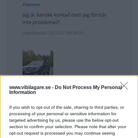
Flamme
Jag är kanske korkad men jag förstår
inte problemet?
Uppdaterat: 2015-01-09 00:21
Lason1
www.vibilagare.se -
Do Not Process My Personal
Information
Inte jag heller. Deras mål är att tjäna
pengar, inte att kunden ska spara...
If you wish to opt-out of the sale, sharing to third parties, or
Uppdaterat: 2015-01-09 05:53
processing of your personal or sensitive information for
targeted advertising by us, please use the below opt-out
section to confirm your selection. Please note that after your
Lossa skruvarna och skaka! hur svårt kan det vara?
opt-out request is processed you may continue seeing