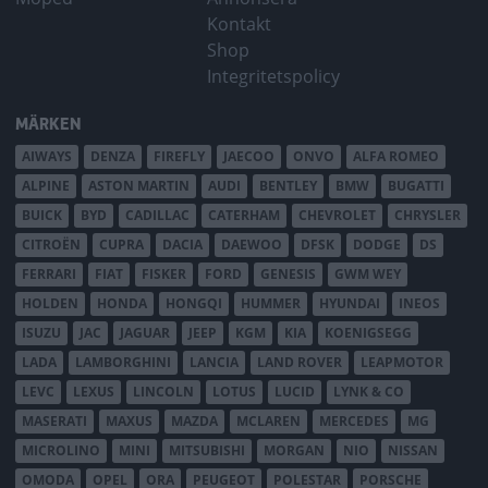
Kontakt
Shop
Integritetspolicy
MÄRKEN
AIWAYS
DENZA
FIREFLY
JAECOO
ONVO
ALFA ROMEO
ALPINE
ASTON MARTIN
AUDI
BENTLEY
BMW
BUGATTI
BUICK
BYD
CADILLAC
CATERHAM
CHEVROLET
CHRYSLER
CITROËN
CUPRA
DACIA
DAEWOO
DFSK
DODGE
DS
FERRARI
FIAT
FISKER
FORD
GENESIS
GWM WEY
HOLDEN
HONDA
HONGQI
HUMMER
HYUNDAI
INEOS
ISUZU
JAC
JAGUAR
JEEP
KGM
KIA
KOENIGSEGG
LADA
LAMBORGHINI
LANCIA
LAND ROVER
LEAPMOTOR
LEVC
LEXUS
LINCOLN
LOTUS
LUCID
LYNK & CO
MASERATI
MAXUS
MAZDA
MCLAREN
MERCEDES
MG
MICROLINO
MINI
MITSUBISHI
MORGAN
NIO
NISSAN
OMODA
OPEL
ORA
PEUGEOT
POLESTAR
PORSCHE