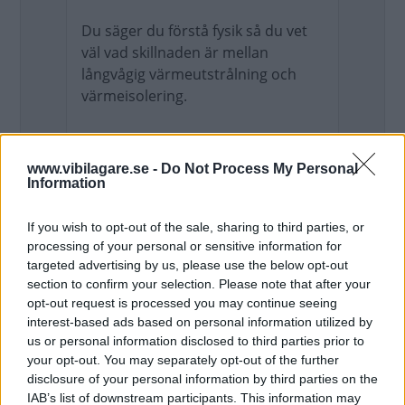
Du säger du förstå fysik så du vet
väl vad skillnaden är mellan
långvågig värmeutstrålning och
värmeisolering.
Fast det är inget simpelt glas och består
www.vibilagare.se -
Do Not Process My Personal
dessutom av en mellanskikt, så tre
Information
delar.
If you wish to opt-out of the sale, sharing to third parties, or
processing of your personal or sensitive information for
I sol märks att Volvon BARA har IR och
targeted advertising by us, please use the below opt-out
UV-skydd i glastaket. ALLA Mercans glas
section to confirm your selection. Please note that after your
(Akustikpaket som tillval) har detta,
opt-out request is processed you may continue seeing
STOR skillnad redan i 20 grader. Håll
interest-based ads based on personal information utilized by
handen under glastaket och flytta den
us or personal information disclosed to third parties prior to
till sidorutan = solen steker på !
your opt-out. You may separately opt-out of the further
disclosure of your personal information by third parties on the
IAB’s list of downstream participants. This information may
Från min bils spec - Merca är