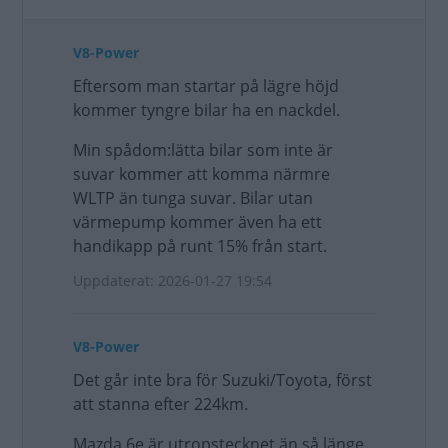
V8-Power
Eftersom man startar på lägre höjd
kommer tyngre bilar ha en nackdel.
Min spådom:lätta bilar som inte är
suvar kommer att komma närmre
WLTP än tunga suvar. Bilar utan
värmepump kommer även ha ett
handikapp på runt 15% från start.
Uppdaterat: 2026-01-27 19:54
V8-Power
Det går inte bra för Suzuki/Toyota, först
att stanna efter 224km.
Mazda 6e är utropstecknet än så länge.