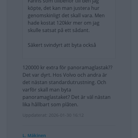
Fanns som tillbehör till den jag
köpte, det kan man justera hur
genomskinligt det skall vara. Men
hade kostat 120kkr mer om jag
skulle satsat på ett sådant.
Säkert svindyrt att byta också
120000 kr extra för panoramaglastak??
Det var dyrt. Hos Volvo och andra är
det nästan standardutrustning. Och
varför skall man byta
panoramaglastaket? Det är väl nästan
lika hållbart som plåten.
Uppdaterat: 2026-01-30 16:12
L. Mäkinen