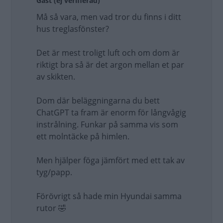
Gäst (ej verifierad)
Må så vara, men vad tror du finns i ditt
hus treglasfönster?
Det är mest troligt luft och om dom är
riktigt bra så är det argon mellan et par
av skikten.
Dom där beläggningarna du bett
ChatGPT ta fram är enorm för långvågig
instrålning. Funkar på samma vis som
ett molntäcke på himlen.
Men hjälper föga jämfört med ett tak av
tyg/papp.
Förövrigt så hade min Hyundai samma
rutor 🤣