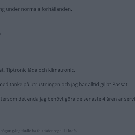
ing under normala förhållanden.
p
, Tiptronic låda och klimatronic.
med tanke på utrustningen och jag har alltid gillat Passat.
ftersom det enda jag behövt göra de senaste 4 åren är serv
g någon gång skulle ha fel träder regel 1 i kraft.