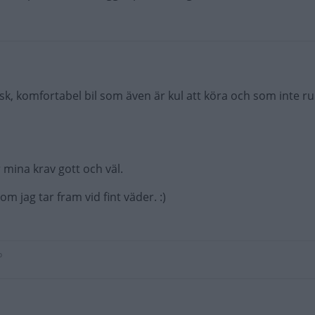
ktisk, komfortabel bil som även är kul att köra och som inte r
r mina krav gott och väl.
om jag tar fram vid fint väder. :)
p