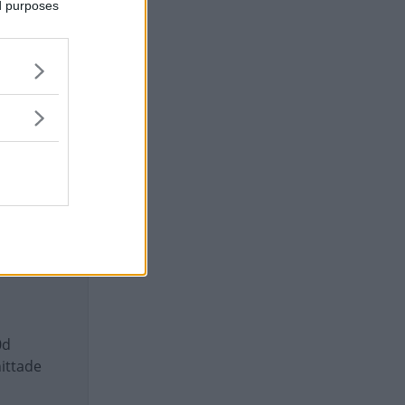
ed purposes
0d
hittade