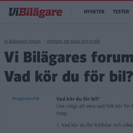
Hoppa
Main
till
NYHETER
TESTER
navigation
huvudinnehåll
Länkstig
Vi Bilägares forum
Allmänt om bilar och trafik
Vi Bilägares foru
Vad kör du för bil
Peugeote-Pär
Vad kör du för bil?
Lite roligt att veta vad folk kör för
topp.
1. Vad kör du för bil/bilar och vil