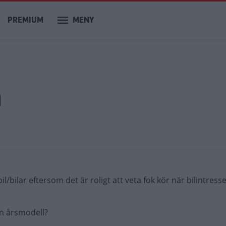
PREMIUM
MENY
m
?
 bil/bilar eftersom det är roligt att veta fok kör när bilintress
ken årsmodell?