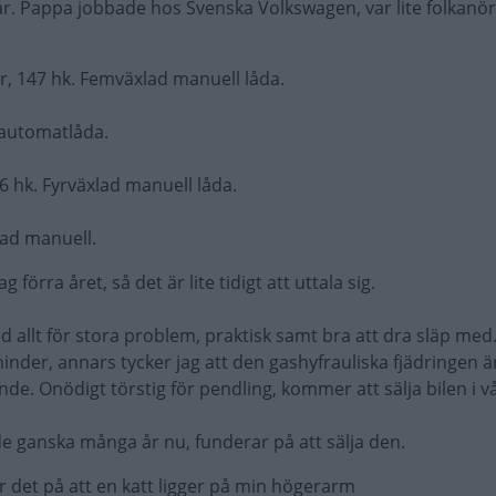
 år. Pappa jobbade hos Svenska Volkswagen, var lite folkanö
or, 147 hk. Femväxlad manuell låda.
d automatlåda.
 36 hk. Fyrväxlad manuell låda.
lad manuell.
förra året, så det är lite tidigt att uttala sig.
 med allt för stora problem, praktisk samt bra att dra släp med
hinder, annars tycker jag att den gashyfrauliska fjädringen ä
e. Onödigt törstig för pendling, kommer att sälja bilen i vå
de ganska många år nu, funderar på att sälja den.
r det på att en katt ligger på min högerarm