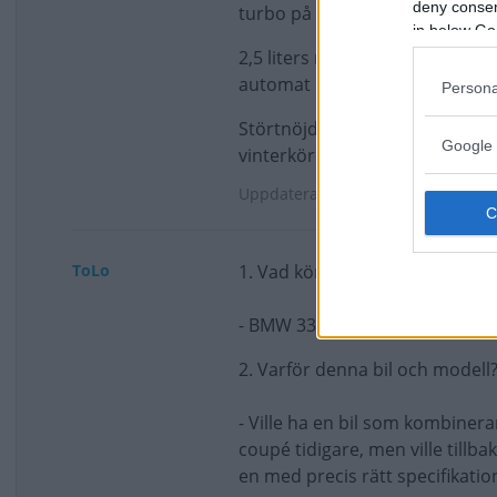
deny consent
turbo på dom, ladda 1 kg, och 
in below Go
2,5 liters rak sexa på 192 frisk
automat när jag köpte den)
Persona
Störtnöjd, har haft flera bilar
Google 
vinterkörd och har gått 15.000 m
Uppdaterat: 2012-02-16 21:07
ToLo
1. Vad kör du för bil/bilar och 
- BMW 330 XD -08 Sedan
2. Varför denna bil och modell
- Ville ha en bil som kombiner
coupé tidigare, men ville tillbak
en med precis rätt specifikatio