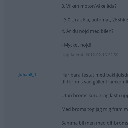
3. Vilken motor/växelåda?
- 3.0 L rak 6:a, automat, 265h
4. Är du nöjd med bilen?
- Mycket nöjd!
Uppdaterat: 2012-02-16 22:59
JohanE_1
Har bara testat med bakhjulsd
diffbroms vad gäller framkomli
Utan broms körde jag fast i u
Med broms tog jag mig fram m
Samma bil men med diffbroms 