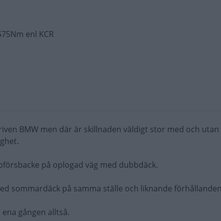
k 575Nm enl KCR
riven BMW men där är skillnaden väldigt stor med och utan
ghet.
ppförsbacke på oplogad väg med dubbdäck.
ed sommardäck på samma ställe och liknande förhållanden
ena gången alltså.