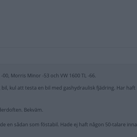
 -00, Morris Minor -53 och VW 1600 TL -66.
k bil, kul att testa en bil med gashydraulisk fjädring. Har haft
läderdoften. Bekväm.
e en sådan som föstabil. Hade ej haft någon 50-talare inna