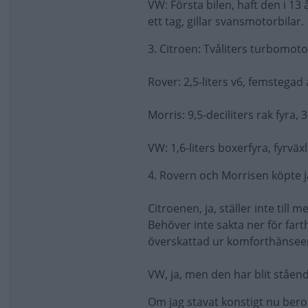
VW: Första bilen, haft den i 13
ett tag, gillar svansmotorbilar.
3. Citroen: Tvåliters turbomot
Rover: 2,5-liters v6, femstega
Morris: 9,5-deciliters rak fyra,
VW: 1,6-liters boxerfyra, fyrväx
4. Rovern och Morrisen köpte jag 
Citroenen, ja, ställer inte till
Behöver inte sakta ner för fart
överskattad ur komforthänseend
VW, ja, men den har blit ståen
Om jag stavat konstigt nu bero