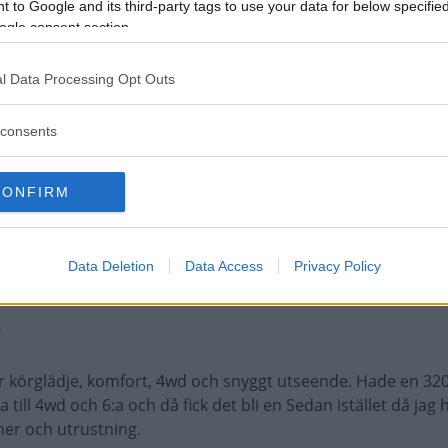
 to Google and its third-party tags to use your data for below specifi
plocka ur 400hk, utan att öppna motorn !!
ogle consent section.
a pållar, manuell ZF låda och diffbroms i bakaxeln (bilen hade
l Data Processing Opt Outs
 av samma modell, men det senaste ex:t jag hittade är aldrig
consents
il på 20 år !!
CONFIRM
vilken årsmodell?
Data Deletion
Data Access
Privacy Policy
?
ar körglädje, komfort, 4wd och snyggt utseende. Hade en 32
a till 4wd och 6:a och då fick det bli en Sedan istället då jag 
ner och utrustning.