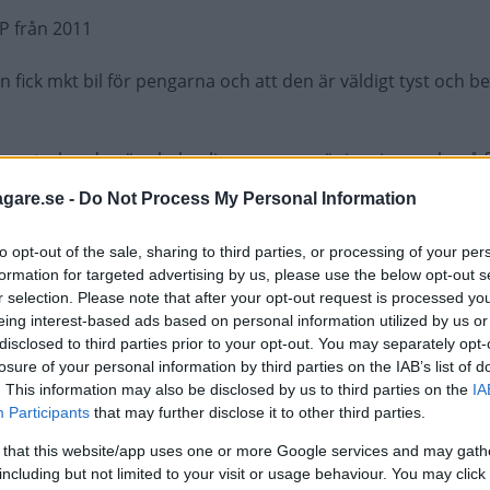
P från 2011
n fick mkt bil för pengarna och att den är väldigt tyst och b
a tycker den är obehaglig men man vänjer sig ganska så f
en.
agare.se -
Do Not Process My Personal Information
nöjd med bilen och kan absolut tänka mig köpa en ny Peugeo
to opt-out of the sale, sharing to third parties, or processing of your per
te sugen på en ny Volvo V40
formation for targeted advertising by us, please use the below opt-out s
r selection. Please note that after your opt-out request is processed y
eing interest-based ads based on personal information utilized by us or
disclosed to third parties prior to your opt-out. You may separately opt-
losure of your personal information by third parties on the IAB’s list of
. This information may also be disclosed by us to third parties on the
IA
Participants
that may further disclose it to other third parties.
men min huvudfarkost är en BMW -325i -92.
 that this website/app uses one or more Google services and may gath
t säger väl allt. BMWs hållbaraste motor M50, går att monter
including but not limited to your visit or usage behaviour. You may click 