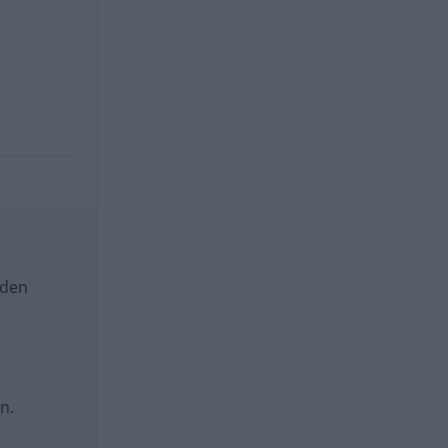
 den
n.