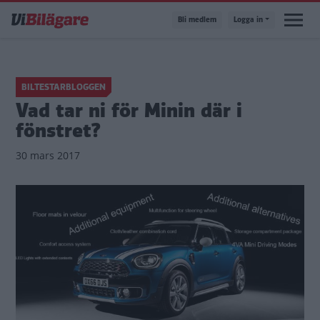
Hoppa
Bli medlem
Logga in
till
huvudinnehåll
BILTESTARBLOGGEN
Vad tar ni för Minin där i
fönstret?
30 mars 2017