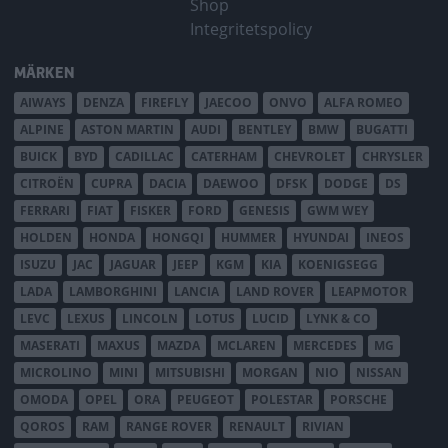
Shop
Integritetspolicy
MÄRKEN
AIWAYS
DENZA
FIREFLY
JAECOO
ONVO
ALFA ROMEO
ALPINE
ASTON MARTIN
AUDI
BENTLEY
BMW
BUGATTI
BUICK
BYD
CADILLAC
CATERHAM
CHEVROLET
CHRYSLER
CITROËN
CUPRA
DACIA
DAEWOO
DFSK
DODGE
DS
FERRARI
FIAT
FISKER
FORD
GENESIS
GWM WEY
HOLDEN
HONDA
HONGQI
HUMMER
HYUNDAI
INEOS
ISUZU
JAC
JAGUAR
JEEP
KGM
KIA
KOENIGSEGG
LADA
LAMBORGHINI
LANCIA
LAND ROVER
LEAPMOTOR
LEVC
LEXUS
LINCOLN
LOTUS
LUCID
LYNK & CO
MASERATI
MAXUS
MAZDA
MCLAREN
MERCEDES
MG
MICROLINO
MINI
MITSUBISHI
MORGAN
NIO
NISSAN
OMODA
OPEL
ORA
PEUGEOT
POLESTAR
PORSCHE
QOROS
RAM
RANGE ROVER
RENAULT
RIVIAN