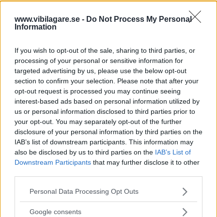
kommer i handeln den 9 maj så missa den
www.vibilagare.se -
Do Not Process My Personal
inte!
Information
If you wish to opt-out of the sale, sharing to third parties, or
processing of your personal or sensitive information for
targeted advertising by us, please use the below opt-out
section to confirm your selection. Please note that after your
opt-out request is processed you may continue seeing
interest-based ads based on personal information utilized by
Tester: De senaste vi kört
us or personal information disclosed to third parties prior to
your opt-out. You may separately opt-out of the further
disclosure of your personal information by third parties on the
IAB’s list of downstream participants. This information may
also be disclosed by us to third parties on the
IAB’s List of
Downstream Participants
that may further disclose it to other
third parties.
Please note that this website/app uses one or more Google
Personal Data Processing Opt Outs
services and may gather and store information including but
not limited to your visit or usage behaviour. You may click to
Google consents