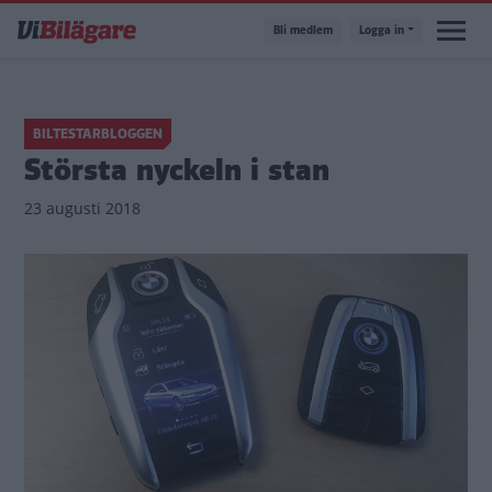
Hoppa
Bli medlem
Logga in
till
huvudinnehåll
BILTESTARBLOGGEN
Största nyckeln i stan
23 augusti 2018