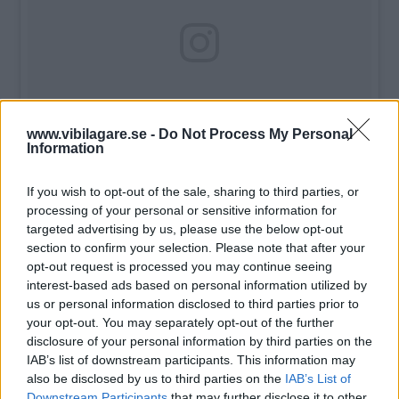
www.vibilagare.se -
Do Not Process My Personal
Information
Snajsiga sedaner. #bmw 5-serie möter #audi #a6 och
#volvo #s90. Vem vinner? Resultat i Vi Bilägare nr 13/2018.
If you wish to opt-out of the sale, sharing to third parties, or
#a6quattro #bmw540 #sedan #test #xdrive
processing of your personal or sensitive information for
targeted advertising by us, please use the below opt-out
Ett inlägg delat av
Vi Bilägare
(@vibilagare)
22 Aug 2018 kl. 3:14 PDT
section to confirm your selection. Please note that after your
opt-out request is processed you may continue seeing
interest-based ads based on personal information utilized by
us or personal information disclosed to third parties prior to
your opt-out. You may separately opt-out of the further
disclosure of your personal information by third parties on the
IAB’s list of downstream participants. This information may
also be disclosed by us to third parties on the
IAB’s List of
Tester: De senaste vi kört
Downstream Participants
that may further disclose it to other