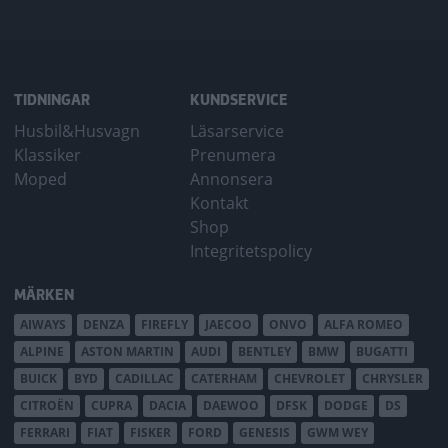
TIDNINGAR
KUNDSERVICE
Husbil&Husvagn
Läsarservice
Klassiker
Prenumera
Moped
Annonsera
Kontakt
Shop
Integritetspolicy
MÄRKEN
AIWAYS
DENZA
FIREFLY
JAECOO
ONVO
ALFA ROMEO
ALPINE
ASTON MARTIN
AUDI
BENTLEY
BMW
BUGATTI
BUICK
BYD
CADILLAC
CATERHAM
CHEVROLET
CHRYSLER
CITROËN
CUPRA
DACIA
DAEWOO
DFSK
DODGE
DS
FERRARI
FIAT
FISKER
FORD
GENESIS
GWM WEY