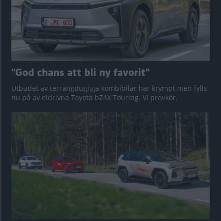
”God chans att bli ny favorit”
Utbudet av terrängdugliga kombibilar har krympt men fylls
nu på av eldrivna Toyota bZ4X Touring. Vi provkör.