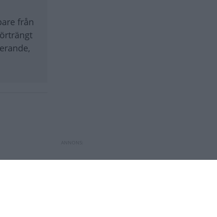
pare från
örträngt
terande,
 8