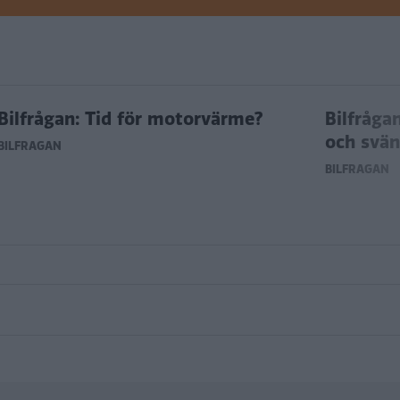
Bilfrågan: Tid för motorvärme?
Bilfråga
och svän
BILFRÅGAN
BILFRÅGAN