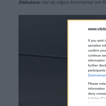
Diskutera:
Har du någon kommentar om Pe
www.vibil
If you wish 
sensitive in
confirm you
continue se
information 
further disc
participants
Downstream 
Please note
information 
deny consent
in below Go