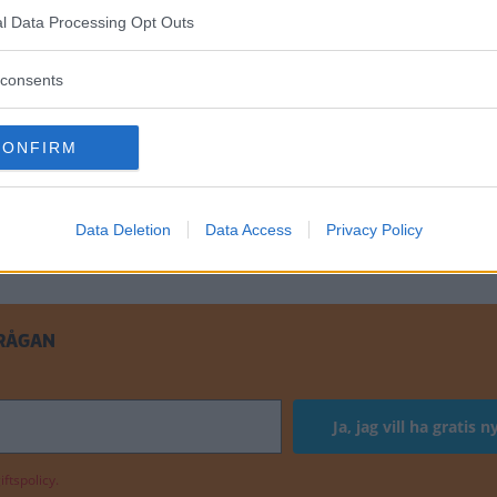
l Data Processing Opt Outs
consents
CONFIRM
Data Deletion
Data Access
Privacy Policy
FRÅGAN
ftspolicy.