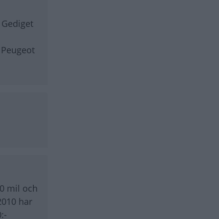
 Gediget
t Peugeot
00 mil och
2010 har
:-