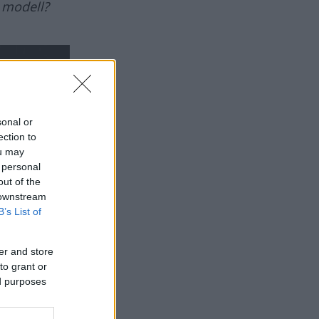
 modell?
sonal or
ection to
ou may
 personal
out of the
 downstream
B’s List of
er and store
to grant or
ed purposes