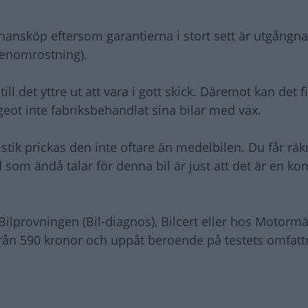
v chansköp eftersom garantierna i stort sett är utgångna
genomrostning).
ill det yttre ut att vara i gott skick. Däremot kan det f
ot inte fabriksbehandlat sina bilar med vax.
stik prickas den inte oftare än medelbilen. Du får r
 som ändå talar för denna bil är just att det är en ko
Bilprovningen (Bil-diagnos), Bilcert eller hos Motorm
 från 590 kronor och uppåt beroende på testets omfatt