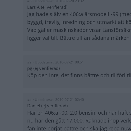
#8 • Uppdaterat: 2010-07-20 23:32
Lars A (ej verifierad)
Jag hade själv en 406:a årsmodell -99 (me
byggd, trevlig inredning och utmärkt att kö
Vad gäller maskinskador visar Länsförsäkri
ligger väl till. Bättre till än sådana mär
#9 • Uppdaterat: 2010-07-21 00:51
pg (ej verifierad)
Köp den inte, det finns bättre och tillförl
#a • Uppdaterat: 2010-07-21 02:40
Daniel (ej verifierad)
Har en 406:a -00, 2.0 bensin, och har haf
nu har den gått 17.000. Räknade ihop verks
fan inte börjat bättre och ska jag repa nuva