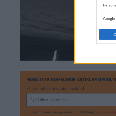
Persona
Google 
MISSA INTE KOMMANDE ARTIKLAR OM BIL
Få vårt nyhetsbrev utan kostnad
Genom att anmäla dig godkänner du OK-förlagets
personuppgi