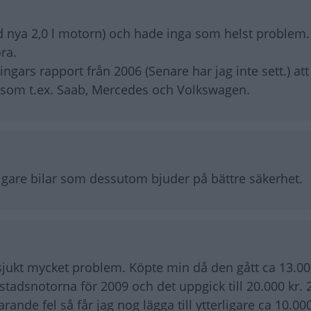
d nya 2,0 l motorn) och hade inga som helst problem.
ra.
ngars rapport från 2006 (Senare har jag inte sett.) at
ken som t.ex. Saab, Mercedes och Volkswagen.
itligare bilar som dessutom bjuder på bättre säkerhet.
t sjukt mycket problem. Köpte min då den gått ca 13.0
tadsnotorna för 2009 och det uppgick till 20.000 kr. 
rande fel så får jag nog lägga till ytterligare ca 10.000