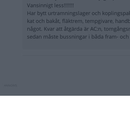
Vansinnigt less!!!!!!!
Har bytt urtramningslager och koplingspake
kat och bakåt, fläktrem, tempgivare, han
något. Kvar att åtgärda är AC:n, tomgångs
sedan måste bussningar i båda fram- och
Paginering
Bilfrågan: Ska jag köpa bile
Måste jag byta ka
BILFRÅGAN
Måste jag byta ka