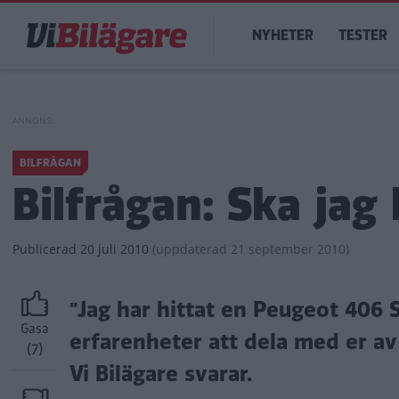
Hoppa
Main
till
NYHETER
TESTER
navigation
huvudinnehåll
BILFRÅGAN
Bilfrågan: Ska jag
Publicerad
20 juli 2010
(
uppdaterad
21 september 2010)
"Jag har hittat en Peugeot 406
Gasa
erfarenheter att dela med er a
(7)
Vi Bilägare svarar.