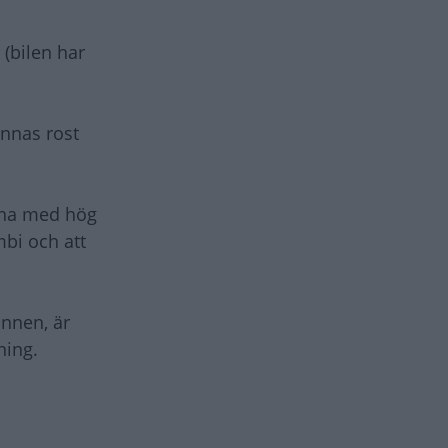
 (bilen har
innas rost
äkna med hög
mbi och att
ännen, är
ning.