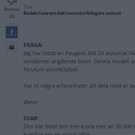
Text
Bromsa
Redaktionen|redaktionen@vibilagare.se|text
(6)
FRÅGA:
Jag har hittat en Peugeot 406 SV automat V6
omdömen angående bilen. Denna modell av 40
förutom skinnklädsel.
Har ni några erfarenheter att dela med er 
Benci
SVAR:
Den här bilen bör inte kosta mer än 30 000 
handlar om en privat affär.