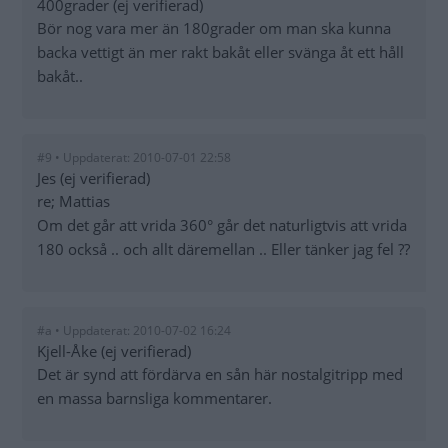
400grader (ej verifierad)
Bör nog vara mer än 180grader om man ska kunna
backa vettigt än mer rakt bakåt eller svänga åt ett håll
bakåt..
#9 • Uppdaterat: 2010-07-01 22:58
Jes (ej verifierad)
re; Mattias
Om det går att vrida 360° går det naturligtvis att vrida
180 också .. och allt däremellan .. Eller tänker jag fel ??
#a • Uppdaterat: 2010-07-02 16:24
Kjell-Åke (ej verifierad)
Det är synd att fördärva en sån här nostalgitripp med
en massa barnsliga kommentarer.