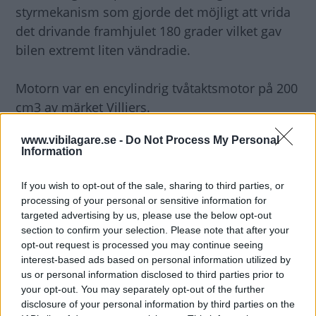
styrmekanism som gjorde det möjligt att vrida
det drivande framhjulet 180 grader vilket gav
bilen extremt liten vändradie.
Motorn var en encylindrig tvåtaktsmotor på 200
cm3 av märket Villiers.
www.vibilagare.se -
Do Not Process My Personal
Bengt Dieden, Vi Bilägare
Information
If you wish to opt-out of the sale, sharing to third parties, or
processing of your personal or sensitive information for
targeted advertising by us, please use the below opt-out
section to confirm your selection. Please note that after your
opt-out request is processed you may continue seeing
interest-based ads based on personal information utilized by
us or personal information disclosed to third parties prior to
your opt-out. You may separately opt-out of the further
disclosure of your personal information by third parties on the