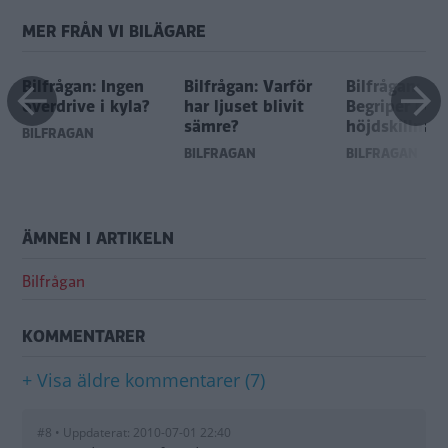
MER FRÅN VI BILÄGARE
Bilfrågan: Ingen
Bilfrågan: Varför
Bilfrågan:
overdrive i kyla?
har ljuset blivit
Begriper GPS
sämre?
höjdskillnad
BILFRÅGAN
BILFRÅGAN
BILFRÅGAN
ÄMNEN I ARTIKELN
Bilfrågan
KOMMENTARER
+ Visa äldre kommentarer (7)
#8 • Uppdaterat: 2010-07-01 22:40