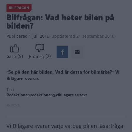
BILFRÅGAN
Bilfrågan: Vad heter bilen på
bilden?
Publicerad
1 juli 2010
(
uppdaterad
21 september 2010)
(5)
(7)
Gasa
Bromsa
"Se på den här bilden. Vad är detta för bilmärke?"
Vi
Bilägare svarar.
Text
Redaktionen|redaktionen@vibilagare.se|text
Vi Bilägare svarar varje vardag på en läsarfråga