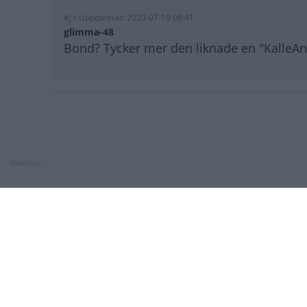
#j • Uppdaterat: 2020-07-19 08:41
glimma-48
Bond? Tycker mer den liknade en "KalleAn
Paginering
Bilfrågan: Vad heter bilen p
Måste jag byta ka
BILFRÅGAN
Måste jag byta ka
000 mil?