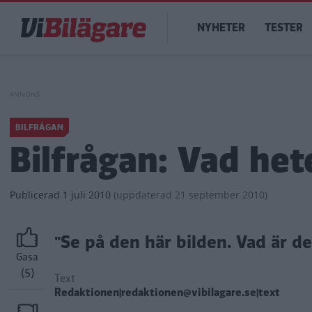
Hoppa
Main
till
NYHETER
TESTER
navigation
huvudinnehåll
BILFRÅGAN
Bilfrågan: Vad het
Publicerad
1 juli 2010
(
uppdaterad
21 september 2010)
"Se på den här bilden. Vad är d
Gasa
(5)
Text
Redaktionen|redaktionen@vibilagare.se|text