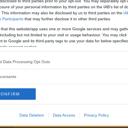
disclosed to third parties prior to your opt-out. You may separately opt-
losure of your personal information by third parties on the IAB’s list of
. This information may also be disclosed by us to third parties on the
IA
Participants
that may further disclose it to other third parties.
 that this website/app uses one or more Google services and may gath
including but not limited to your visit or usage behaviour. You may click 
 to Google and its third-party tags to use your data for below specifi
ogle consent section.
l Data Processing Opt Outs
consents
CONFIRM
Data Deletion
Data Access
Privacy Policy
FRÅGAN