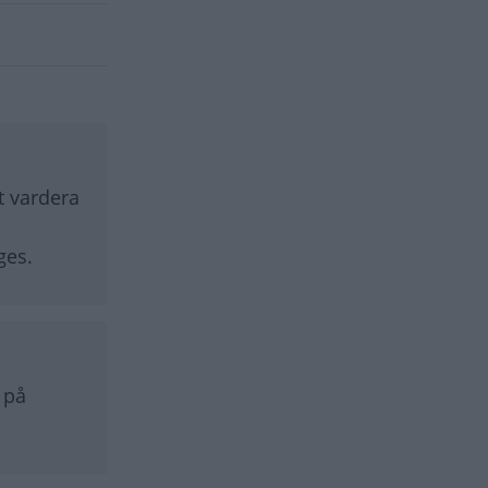
åt vardera
ges.
 på