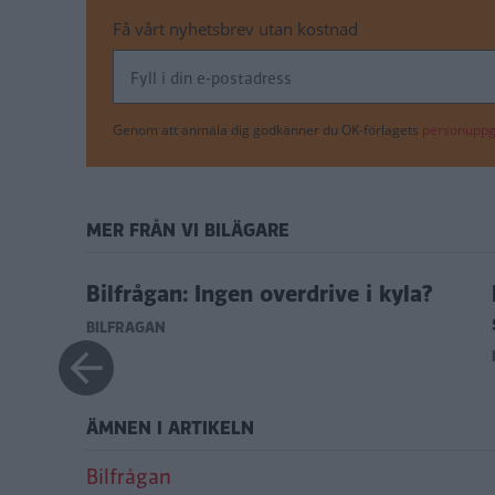
Få vårt nyhetsbrev utan kostnad
Genom att anmäla dig godkänner du OK-förlagets
personuppgi
MER FRÅN VI BILÄGARE
Bilfrågan: Ingen overdrive i kyla?
BILFRÅGAN
ÄMNEN I ARTIKELN
Bilfrågan