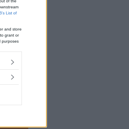
out of the
 downstream
B’s List of
er and store
to grant or
ed purposes