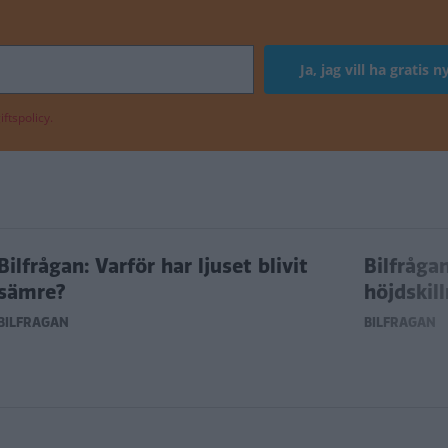
ftspolicy.
Bilfrågan: Varför har ljuset blivit
Bilfråga
sämre?
höjdskil
BILFRÅGAN
BILFRÅGAN