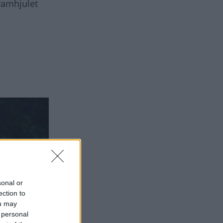
ramhjulet
sonal or
ection to
ou may
 personal