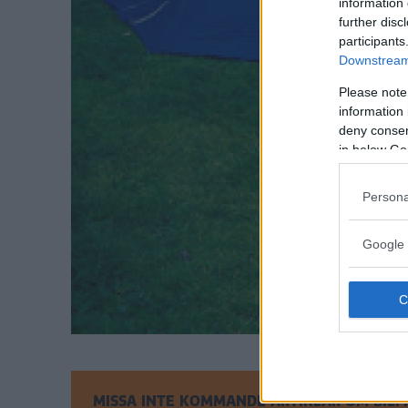
information 
further disc
participants
Downstream 
Please note
information 
deny consent
in below Go
Persona
Google 
MISSA INTE KOMMANDE ARTIKLAR OM BIL