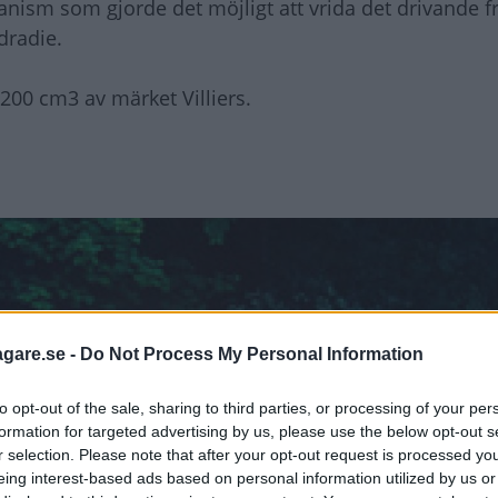
nism som gjorde det möjligt att vrida det drivande f
dradie.
200 cm3 av märket Villiers.
agare.se -
Do Not Process My Personal Information
to opt-out of the sale, sharing to third parties, or processing of your per
formation for targeted advertising by us, please use the below opt-out s
r selection. Please note that after your opt-out request is processed y
eing interest-based ads based on personal information utilized by us or