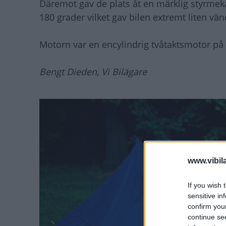
Däremot gav de plats åt en märklig styrmeka
180 grader vilket gav bilen extremt liten vän
Motorn var en encylindrig tvåtaktsmotor på 
Bengt Dieden, Vi Bilägare
www.vibil
If you wish 
sensitive in
confirm you
continue se