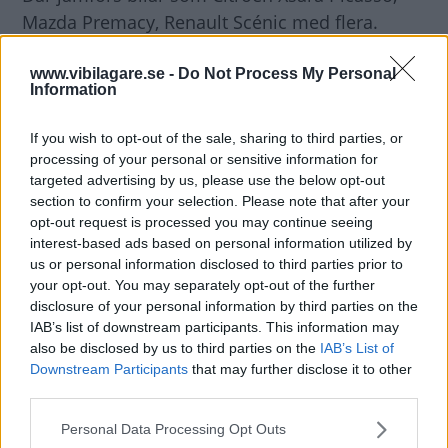
Mazda Premacy, Renault Scénic med flera.
Diskutera:
Hur skulle du svara på frågan?
www.vibilagare.se -
Do Not Process My Personal
Information
If you wish to opt-out of the sale, sharing to third parties, or
processing of your personal or sensitive information for
targeted advertising by us, please use the below opt-out
section to confirm your selection. Please note that after your
opt-out request is processed you may continue seeing
interest-based ads based on personal information utilized by
us or personal information disclosed to third parties prior to
your opt-out. You may separately opt-out of the further
disclosure of your personal information by third parties on the
IAB’s list of downstream participants. This information may
also be disclosed by us to third parties on the
IAB’s List of
Downstream Participants
that may further disclose it to other
third parties.
Please note that this website/app uses one or more Google
Personal Data Processing Opt Outs
services and may gather and store information including but