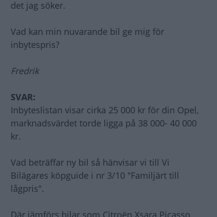
det jag söker.
Vad kan min nuvarande bil ge mig för
inbytespris?
Fredrik
SVAR:
Inbyteslistan visar cirka 25 000 kr för din Opel,
marknadsvärdet torde ligga på 38 000- 40 000
kr.
Vad beträffar ny bil så hänvisar vi till Vi
Bilägares köpguide i nr 3/10 "Familjärt till
lågpris".
Där jämförs bilar som Citroën Xsara Picasso,