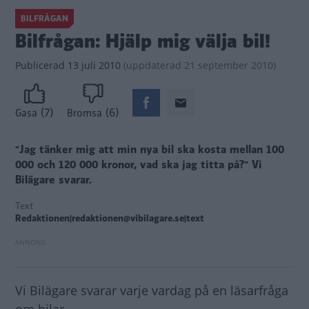
BILFRÅGAN
Bilfrågan: Hjälp mig välja bil!
Publicerad
13 juli 2010
(
uppdaterad
21 september 2010)
(7)
(6)
Gasa
Bromsa
"Jag tänker mig att min nya bil ska kosta mellan 100
000 och 120 000 kronor, vad ska jag titta på?"
Vi
Bilägare svarar.
Text
Redaktionen|redaktionen@vibilagare.se|text
Vi Bilägare svarar varje vardag på en läsarfråga