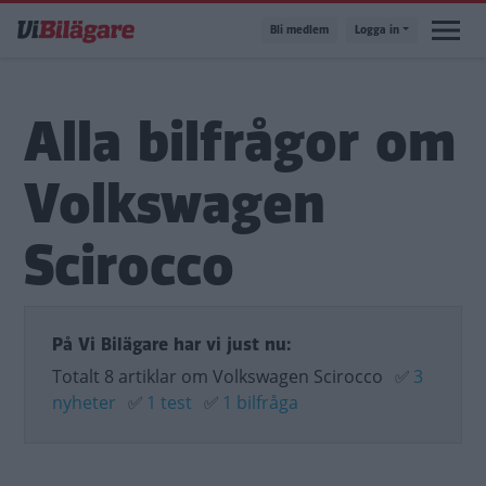
Hoppa
Bli medlem
Logga in
till
huvudinnehåll
Alla bilfrågor om
Volkswagen
Scirocco
På Vi Bilägare har vi just nu:
Totalt 8 artiklar om Volkswagen Scirocco
✅
3
nyheter
✅
1 test
✅
1 bilfråga