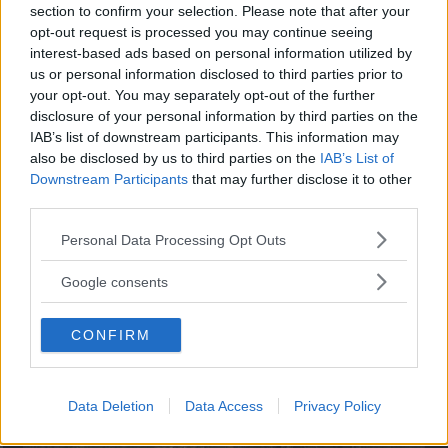
section to confirm your selection. Please note that after your
opt-out request is processed you may continue seeing
interest-based ads based on personal information utilized by
”God chans att bli ny favorit”
us or personal information disclosed to third parties prior to
Utbudet av terrängdugliga kombibilar har krympt men fylls
your opt-out. You may separately opt-out of the further
nu på av eldrivna Toyota bZ4X Touring. Vi provkör.
disclosure of your personal information by third parties on the
IAB’s list of downstream participants. This information may
also be disclosed by us to third parties on the
IAB’s List of
Downstream Participants
that may further disclose it to other
third parties.
Please note that this website/app uses one or more Google
Personal Data Processing Opt Outs
services and may gather and store information including but
not limited to your visit or usage behaviour. You may click to
Google consents
grant or deny consent to Google and its third-party tags to
use your data for below specified purposes in below Google
CONFIRM
consent section.
Så står sig nya Toyota RAV4
Data Deletion
Data Access
Privacy Policy
Vi ställe nykomlingen mot Audi Q3 och Mazda CX-5.