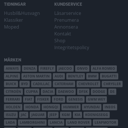
TIDNINGAR
KUNDSERVICE
Husbil&Husvagn
Läsarservice
Klassiker
Prenumera
Moped
Annonsera
Kontakt
Shop
Integritetspolicy
MÄRKEN
AIWAYS
DENZA
FIREFLY
JAECOO
ONVO
ALFA ROMEO
ALPINE
ASTON MARTIN
AUDI
BENTLEY
BMW
BUGATTI
BUICK
BYD
CADILLAC
CATERHAM
CHEVROLET
CHRYSLER
CITROËN
CUPRA
DACIA
DAEWOO
DFSK
DODGE
DS
FERRARI
FIAT
FISKER
FORD
GENESIS
GWM WEY
HOLDEN
HONDA
HONGQI
HUMMER
HYUNDAI
INEOS
ISUZU
JAC
JAGUAR
JEEP
KGM
KIA
KOENIGSEGG
LADA
LAMBORGHINI
LANCIA
LAND ROVER
LEAPMOTOR