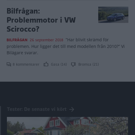
Bilfrågan:
Problemmotor i VW
Scirocco?
”Har blivit skrämd för
BILFRÅGAN
26 september 2018
problemen. Hur ligger det till med modellen från 2010?” Vi
Bilägare svarar.
8 kommentarer
Gasa (14)
Bromsa (21)
Tester: De senaste vi kört