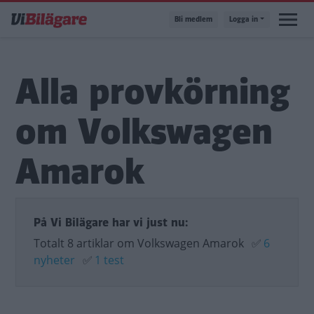
Hoppa
Bli medlem
Logga in
till
huvudinnehåll
Alla provkörning
om Volkswagen
Amarok
På Vi Bilägare har vi just nu:
Totalt 8 artiklar om Volkswagen Amarok
✅
6
nyheter
✅
1 test