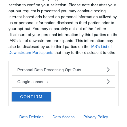
section to confirm your selection. Please note that after your
opt-out request is processed you may continue seeing
interest-based ads based on personal information utilized by
”God chans att bli ny favorit”
us or personal information disclosed to third parties prior to
your opt-out. You may separately opt-out of the further
Utbudet av terrängdugliga kombibilar har krympt men fylls
disclosure of your personal information by third parties on the
nu på av eldrivna Toyota bZ4X Touring. Vi provkör.
IAB’s list of downstream participants. This information may
also be disclosed by us to third parties on the
IAB’s List of
Downstream Participants
that may further disclose it to other
third parties.
Please note that this website/app uses one or more Google
Personal Data Processing Opt Outs
services and may gather and store information including but
not limited to your visit or usage behaviour. You may click to
Google consents
grant or deny consent to Google and its third-party tags to
use your data for below specified purposes in below Google
CONFIRM
consent section.
Så står sig nya Toyota RAV4
Data Deletion
Data Access
Privacy Policy
Vi ställe nykomlingen mot Audi Q3 och Mazda CX-5.