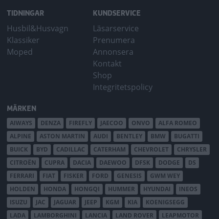
TIDNINGAR
KUNDSERVICE
Husbil&Husvagn
Läsarservice
Klassiker
Prenumera
Moped
Annonsera
Kontakt
Shop
Integritetspolicy
MÄRKEN
AIWAYS
DENZA
FIREFLY
JAECOO
ONVO
ALFA ROMEO
ALPINE
ASTON MARTIN
AUDI
BENTLEY
BMW
BUGATTI
BUICK
BYD
CADILLAC
CATERHAM
CHEVROLET
CHRYSLER
CITROËN
CUPRA
DACIA
DAEWOO
DFSK
DODGE
DS
FERRARI
FIAT
FISKER
FORD
GENESIS
GWM WEY
HOLDEN
HONDA
HONGQI
HUMMER
HYUNDAI
INEOS
ISUZU
JAC
JAGUAR
JEEP
KGM
KIA
KOENIGSEGG
LADA
LAMBORGHINI
LANCIA
LAND ROVER
LEAPMOTOR