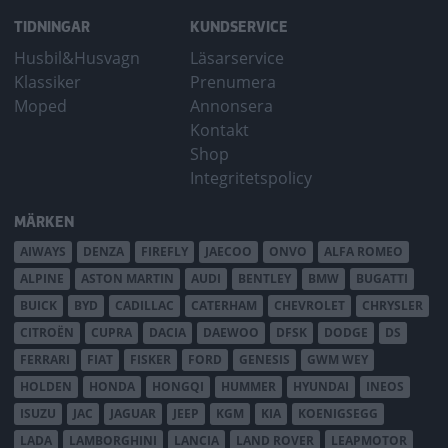
TIDNINGAR
KUNDSERVICE
Husbil&Husvagn
Läsarservice
Klassiker
Prenumera
Moped
Annonsera
Kontakt
Shop
Integritetspolicy
MÄRKEN
AIWAYS
DENZA
FIREFLY
JAECOO
ONVO
ALFA ROMEO
ALPINE
ASTON MARTIN
AUDI
BENTLEY
BMW
BUGATTI
BUICK
BYD
CADILLAC
CATERHAM
CHEVROLET
CHRYSLER
CITROËN
CUPRA
DACIA
DAEWOO
DFSK
DODGE
DS
FERRARI
FIAT
FISKER
FORD
GENESIS
GWM WEY
HOLDEN
HONDA
HONGQI
HUMMER
HYUNDAI
INEOS
ISUZU
JAC
JAGUAR
JEEP
KGM
KIA
KOENIGSEGG
LADA
LAMBORGHINI
LANCIA
LAND ROVER
LEAPMOTOR