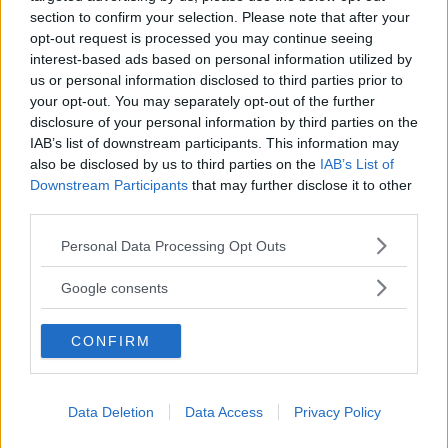
section to confirm your selection. Please note that after your
opt-out request is processed you may continue seeing
interest-based ads based on personal information utilized by
”God chans att bli ny favorit”
us or personal information disclosed to third parties prior to
your opt-out. You may separately opt-out of the further
Utbudet av terrängdugliga kombibilar har krympt men fylls
disclosure of your personal information by third parties on the
nu på av eldrivna Toyota bZ4X Touring. Vi provkör.
IAB’s list of downstream participants. This information may
also be disclosed by us to third parties on the
IAB’s List of
Downstream Participants
that may further disclose it to other
third parties.
Please note that this website/app uses one or more Google
Personal Data Processing Opt Outs
services and may gather and store information including but
not limited to your visit or usage behaviour. You may click to
Google consents
grant or deny consent to Google and its third-party tags to
use your data for below specified purposes in below Google
CONFIRM
consent section.
Så står sig nya Toyota RAV4
Data Deletion
Data Access
Privacy Policy
Vi ställe nykomlingen mot Audi Q3 och Mazda CX-5.