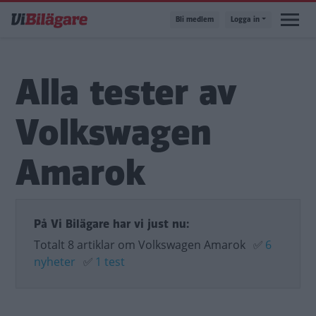
Hoppa
Bli medlem
Logga in
till
huvudinnehåll
Alla tester av
Volkswagen
Amarok
På Vi Bilägare har vi just nu:
Totalt 8 artiklar om Volkswagen Amarok
✅
6
nyheter
✅
1 test