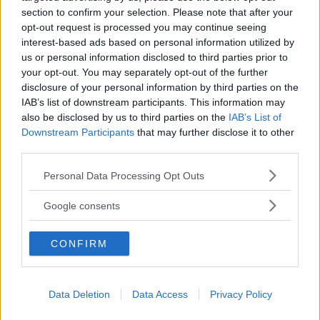
section to confirm your selection. Please note that after your
opt-out request is processed you may continue seeing
interest-based ads based on personal information utilized by
us or personal information disclosed to third parties prior to
your opt-out. You may separately opt-out of the further
disclosure of your personal information by third parties on the
IAB’s list of downstream participants. This information may
also be disclosed by us to third parties on the
IAB’s List of
Downstream Participants
that may further disclose it to other
Kia utmanar i kombiklassen – blir omkörd
third parties.
av ”gamlingen”
Please note that this website/app uses one or more Google
Personal Data Processing Opt Outs
Nykomlingen fälls av en besvärande nackdel.
services and may gather and store information including but
not limited to your visit or usage behaviour. You may click to
Google consents
grant or deny consent to Google and its third-party tags to
use your data for below specified purposes in below Google
CONFIRM
consent section.
Data Deletion
Data Access
Privacy Policy