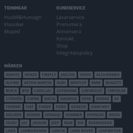
TIDNINGAR
KUNDSERVICE
Husbil&Husvagn
Läsarservice
Klassiker
Prenumera
Moped
Annonsera
Kontakt
Shop
Integritetspolicy
MÄRKEN
AIWAYS
DENZA
FIREFLY
JAECOO
ONVO
ALFA ROMEO
ALPINE
ASTON MARTIN
AUDI
BENTLEY
BMW
BUGATTI
BUICK
BYD
CADILLAC
CATERHAM
CHEVROLET
CHRYSLER
CITROËN
CUPRA
DACIA
DAEWOO
DFSK
DODGE
DS
FERRARI
FIAT
FISKER
FORD
GENESIS
GWM WEY
HOLDEN
HONDA
HONGQI
HUMMER
HYUNDAI
INEOS
ISUZU
JAC
JAGUAR
JEEP
KGM
KIA
KOENIGSEGG
LADA
LAMBORGHINI
LANCIA
LAND ROVER
LEAPMOTOR