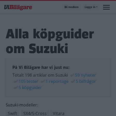
Hoppa
Bli medlem
Logga in
till
huvudinnehåll
Alla köpguider
om Suzuki
På Vi Bilägare har vi just nu:
Totalt 198 artiklar om Suzuki
✅
59 nyheter
✅
105 tester
✅
1 reportage
✅
5 bilfrågor
✅
5 köpguider
Suzuki-modeller:
Swift
SX4/S-Cross
Vitara