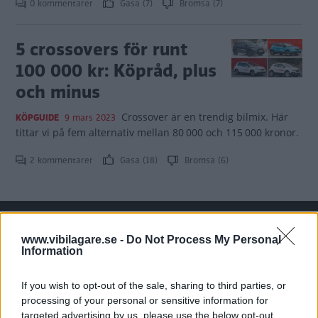
0 kommentarer
Gasa (7)
Bromsa (7)
5 crossovers för runt
100 000 kr: Köpråd, plus
och minus
Crossover är en trendig bilmix. Här
KÖPGUIDE
9 mars 2023
tittar vi på fem alternativ mellan 80 000 och 115 000 kronor.
2 kommentarer
Gasa (18)
Bromsa (6)
www.vibilagare.se -
Do Not Process My Personal
Information
Tester: De senaste vi kört
If you wish to opt-out of the sale, sharing to third parties, or
processing of your personal or sensitive information for
targeted advertising by us, please use the below opt-out