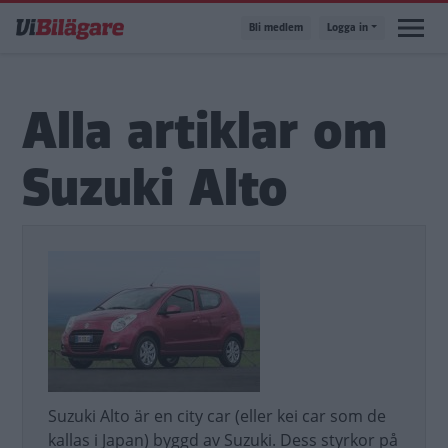
Hoppa
Bli medlem
Logga in
till
huvudinnehåll
Alla artiklar om
Suzuki Alto
Suzuki Alto är en city car (eller kei car som de
kallas i Japan) byggd av Suzuki. Dess styrkor på