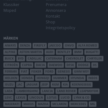
Klassiker
Prenumera
Moped
Annonsera
Kontakt
Shop
Integritetspolicy
MÄRKEN
AIWAYS
DENZA
FIREFLY
JAECOO
ONVO
ALFA ROMEO
ALPINE
ASTON MARTIN
AUDI
BENTLEY
BMW
BUGATTI
BUICK
BYD
CADILLAC
CATERHAM
CHEVROLET
CHRYSLER
CITROËN
CUPRA
DACIA
DAEWOO
DFSK
DODGE
DS
FERRARI
FIAT
FISKER
FORD
GENESIS
GWM WEY
HOLDEN
HONDA
HONGQI
HUMMER
HYUNDAI
INEOS
ISUZU
JAC
JAGUAR
JEEP
KGM
KIA
KOENIGSEGG
LADA
LAMBORGHINI
LANCIA
LAND ROVER
LEAPMOTOR
LEVC
LEXUS
LINCOLN
LOTUS
LUCID
LYNK & CO
MASERATI
MAXUS
MAZDA
MCLAREN
MERCEDES
MG