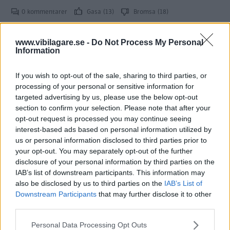
0 kommentarer
Gasa (13)
Bromsa (18)
Rosttest: Suzuki Alto (2000)
www.vibilagare.se -
Do Not Process My Personal
Information
ROST
8 juli 2000
If you wish to opt-out of the sale, sharing to third parties, or
0 kommentarer
Gasa (6)
Bromsa (9)
processing of your personal or sensitive information for
targeted advertising by us, please use the below opt-out
section to confirm your selection. Please note that after your
opt-out request is processed you may continue seeing
interest-based ads based on personal information utilized by
us or personal information disclosed to third parties prior to
your opt-out. You may separately opt-out of the further
Tester: De senaste vi kört
disclosure of your personal information by third parties on the
IAB’s list of downstream participants. This information may
also be disclosed by us to third parties on the
IAB’s List of
Downstream Participants
that may further disclose it to other
third parties.
Please note that this website/app uses one or more Google
Personal Data Processing Opt Outs