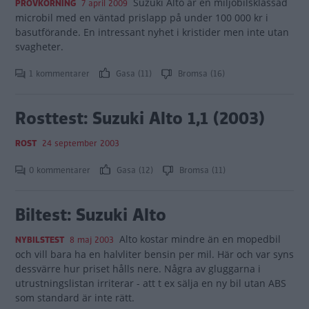
Suzuki Alto är en miljöbilsklassad
PROVKÖRNING
7 april 2009
microbil med en väntad prislapp på under 100 000 kr i
basutförande. En intressant nyhet i kristider men inte utan
svagheter.
1 kommentarer
Gasa (11)
Bromsa (16)
Rosttest: Suzuki Alto 1,1 (2003)
ROST
24 september 2003
0 kommentarer
Gasa (12)
Bromsa (11)
Biltest: Suzuki Alto
Alto kostar mindre än en mopedbil
NYBILSTEST
8 maj 2003
och vill bara ha en halvliter bensin per mil. Här och var syns
dessvärre hur priset hålls nere. Några av gluggarna i
utrustningslistan irriterar - att t ex sälja en ny bil utan ABS
som standard är inte rätt.