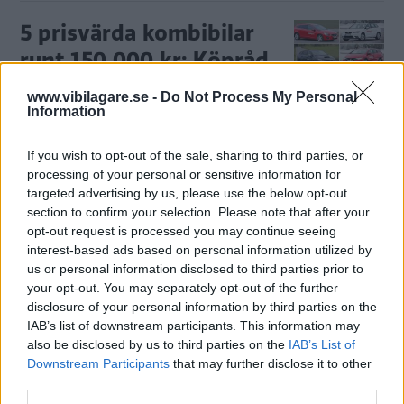
5 prisvärda kombibilar
runt 150 000 kr: Köpråd,
plus och minus
www.vibilagare.se -
Do Not Process My Personal
Information
En mellanstor kombi ger bra
KÖPGUIDE
9 februari 2023
utrymme till vettigt pris. Här är fem alternativ som gått 10
If you wish to opt-out of the sale, sharing to third parties, or
000 mil.
processing of your personal or sensitive information for
0 kommentarer
Gasa (45)
Bromsa (30)
targeted advertising by us, please use the below opt-out
section to confirm your selection. Please note that after your
opt-out request is processed you may continue seeing
interest-based ads based on personal information utilized by
us or personal information disclosed to third parties prior to
your opt-out. You may separately opt-out of the further
disclosure of your personal information by third parties on the
Tester: De senaste vi kört
IAB’s list of downstream participants. This information may
also be disclosed by us to third parties on the
IAB’s List of
Downstream Participants
that may further disclose it to other
third parties.