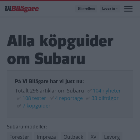
Hoppa
Bli medlem
Logga in
till
huvudinnehåll
Alla köpguider
om Subaru
På Vi Bilägare har vi just nu:
Totalt 296 artiklar om Subaru
✅
104 nyheter
✅
108 tester
✅
4 reportage
✅
33 bilfrågor
✅
7 köpguider
Subaru-modeller:
Forester
Impreza
Outback
XV
Levorg