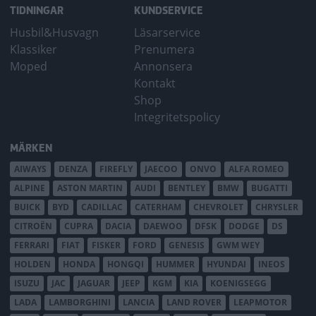
TIDNINGAR
KUNDSERVICE
Husbil&Husvagn
Läsarservice
Klassiker
Prenumera
Moped
Annonsera
Kontakt
Shop
Integritetspolicy
MÄRKEN
AIWAYS
DENZA
FIREFLY
JAECOO
ONVO
ALFA ROMEO
ALPINE
ASTON MARTIN
AUDI
BENTLEY
BMW
BUGATTI
BUICK
BYD
CADILLAC
CATERHAM
CHEVROLET
CHRYSLER
CITROËN
CUPRA
DACIA
DAEWOO
DFSK
DODGE
DS
FERRARI
FIAT
FISKER
FORD
GENESIS
GWM WEY
HOLDEN
HONDA
HONGQI
HUMMER
HYUNDAI
INEOS
ISUZU
JAC
JAGUAR
JEEP
KGM
KIA
KOENIGSEGG
LADA
LAMBORGHINI
LANCIA
LAND ROVER
LEAPMOTOR