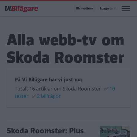
Hoppa
Bli medlem
Logga in
till
huvudinnehåll
Alla webb-tv om
Skoda Roomster
På Vi Bilägare har vi just nu:
Totalt 16 artiklar om Skoda Roomster
✅
10
tester
✅
2 bilfrågor
Skoda Roomster: Plus