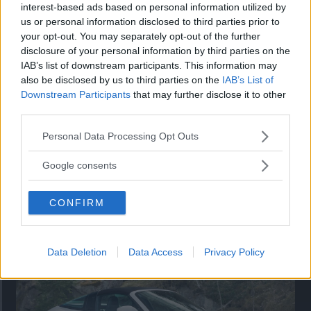
Utbudet av terrängdugliga kombibilar har krympt men fylls
interest-based ads based on personal information utilized by
nu på av eldrivna Toyota bZ4X Touring. Vi provkör.
us or personal information disclosed to third parties prior to
your opt-out. You may separately opt-out of the further
disclosure of your personal information by third parties on the
IAB’s list of downstream participants. This information may
also be disclosed by us to third parties on the
IAB’s List of
Downstream Participants
that may further disclose it to other
third parties.
Please note that this website/app uses one or more Google
Personal Data Processing Opt Outs
services and may gather and store information including but
not limited to your visit or usage behaviour. You may click to
Google consents
grant or deny consent to Google and its third-party tags to
use your data for below specified purposes in below Google
Så står sig nya Toyota RAV4
CONFIRM
consent section.
Vi ställe nykomlingen mot Audi Q3 och Mazda CX-5.
Data Deletion
Data Access
Privacy Policy