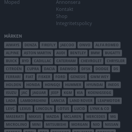
Moped
Annonsera
Kontakt
Shop
Integritetspolicy
MÄRKEN
AIWAYS
DENZA
FIREFLY
JAECOO
ONVO
ALFA ROMEO
ALPINE
ASTON MARTIN
AUDI
BENTLEY
BMW
BUGATTI
BUICK
BYD
CADILLAC
CATERHAM
CHEVROLET
CHRYSLER
CITROËN
CUPRA
DACIA
DAEWOO
DFSK
DODGE
DS
FERRARI
FIAT
FISKER
FORD
GENESIS
GWM WEY
HOLDEN
HONDA
HONGQI
HUMMER
HYUNDAI
INEOS
ISUZU
JAC
JAGUAR
JEEP
KGM
KIA
KOENIGSEGG
LADA
LAMBORGHINI
LANCIA
LAND ROVER
LEAPMOTOR
LEVC
LEXUS
LINCOLN
LOTUS
LUCID
LYNK & CO
MASERATI
MAXUS
MAZDA
MCLAREN
MERCEDES
MG
MICROLINO
MINI
MITSUBISHI
MORGAN
NIO
NISSAN