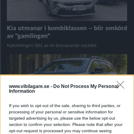
Kia utmanar i kombiklassen – blir omkörd
av ”gamlingen”
Nykomlingen fälls av en besvärande nackdel.
www.vibilagare.se -
Do Not Process My Personal
Information
If you wish to opt-out of the sale, sharing to third parties, or
processing of your personal or sensitive information for
targeted advertising by us, please use the below opt-out
section to confirm your selection. Please note that after your
”God chans att bli ny favorit”
opt-out request is processed you may continue seeing