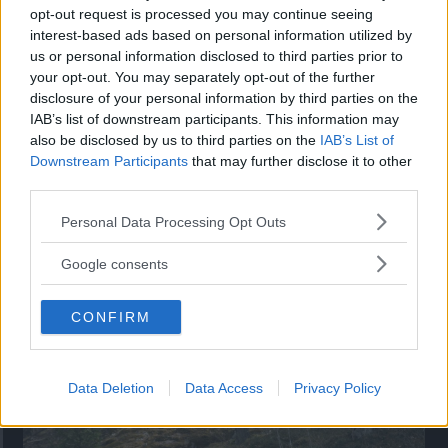
opt-out request is processed you may continue seeing
”God chans att bli ny favorit”
interest-based ads based on personal information utilized by
Utbudet av terrängdugliga kombibilar har krympt men fylls
us or personal information disclosed to third parties prior to
nu på av eldrivna Toyota bZ4X Touring. Vi provkör.
your opt-out. You may separately opt-out of the further
disclosure of your personal information by third parties on the
IAB’s list of downstream participants. This information may
also be disclosed by us to third parties on the
IAB’s List of
Downstream Participants
that may further disclose it to other
third parties.
Please note that this website/app uses one or more Google
Personal Data Processing Opt Outs
services and may gather and store information including but
not limited to your visit or usage behaviour. You may click to
Google consents
grant or deny consent to Google and its third-party tags to
use your data for below specified purposes in below Google
CONFIRM
consent section.
Så står sig nya Toyota RAV4
Vi ställe nykomlingen mot Audi Q3 och Mazda CX-5.
Data Deletion
Data Access
Privacy Policy