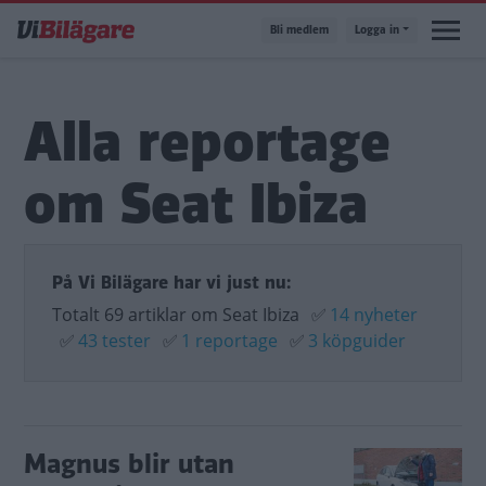
Hoppa
Bli medlem
Logga in
till
huvudinnehåll
Alla reportage
om Seat Ibiza
På Vi Bilägare har vi just nu:
Totalt 69 artiklar om Seat Ibiza
✅
14 nyheter
✅
43 tester
✅
1 reportage
✅
3 köpguider
Magnus blir utan