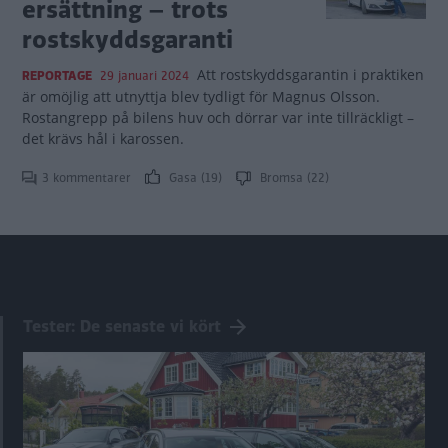
ersättning – trots
rostskyddsgaranti
Att rostskyddsgarantin i praktiken
REPORTAGE
29 januari 2024
är omöjlig att utnyttja blev tydligt för Magnus Olsson.
Rostangrepp på bilens huv och dörrar var inte tillräckligt –
det krävs hål i karossen.
3 kommentarer
Gasa (19)
Bromsa (22)
Tester: De senaste vi kört