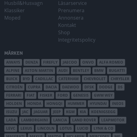
Husbil&Husvagn
Läsarservice
Klassiker
Prenumera
Moped
Annonsera
Kontakt
Shop
Integritetspolicy
MÄRKEN
AIWAYS
DENZA
FIREFLY
JAECOO
ONVO
ALFA ROMEO
ALPINE
ASTON MARTIN
AUDI
BENTLEY
BMW
BUGATTI
BUICK
BYD
CADILLAC
CATERHAM
CHEVROLET
CHRYSLER
CITROËN
CUPRA
DACIA
DAEWOO
DFSK
DODGE
DS
FERRARI
FIAT
FISKER
FORD
GENESIS
GWM WEY
HOLDEN
HONDA
HONGQI
HUMMER
HYUNDAI
INEOS
ISUZU
JAC
JAGUAR
JEEP
KGM
KIA
KOENIGSEGG
LADA
LAMBORGHINI
LANCIA
LAND ROVER
LEAPMOTOR
LEVC
LEXUS
LINCOLN
LOTUS
LUCID
LYNK & CO
MASERATI
MAXUS
MAZDA
MCLAREN
MERCEDES
MG