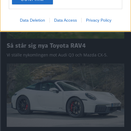
consent section.
Data Deletion
Data Access
Privacy Policy
Så står sig nya Toyota RAV4
Vi ställe nykomlingen mot Audi Q3 och Mazda CX-5.