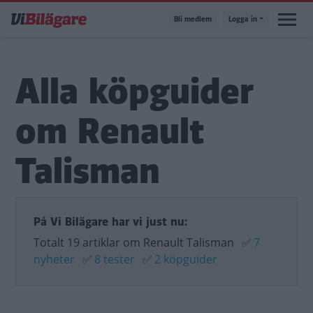
Hoppa
Bli medlem
Logga in
till
huvudinnehåll
Alla köpguider
om Renault
Talisman
På Vi Bilägare har vi just nu:
Totalt 19 artiklar om Renault Talisman
✅
7
nyheter
✅
8 tester
✅
2 köpguider