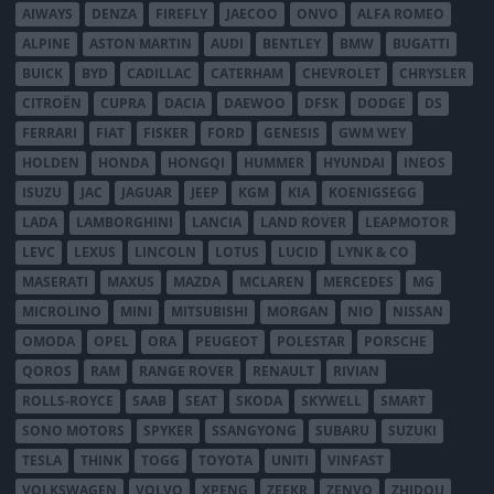
AIWAYS
DENZA
FIREFLY
JAECOO
ONVO
ALFA ROMEO
ALPINE
ASTON MARTIN
AUDI
BENTLEY
BMW
BUGATTI
BUICK
BYD
CADILLAC
CATERHAM
CHEVROLET
CHRYSLER
CITROËN
CUPRA
DACIA
DAEWOO
DFSK
DODGE
DS
FERRARI
FIAT
FISKER
FORD
GENESIS
GWM WEY
HOLDEN
HONDA
HONGQI
HUMMER
HYUNDAI
INEOS
ISUZU
JAC
JAGUAR
JEEP
KGM
KIA
KOENIGSEGG
LADA
LAMBORGHINI
LANCIA
LAND ROVER
LEAPMOTOR
LEVC
LEXUS
LINCOLN
LOTUS
LUCID
LYNK & CO
MASERATI
MAXUS
MAZDA
MCLAREN
MERCEDES
MG
MICROLINO
MINI
MITSUBISHI
MORGAN
NIO
NISSAN
OMODA
OPEL
ORA
PEUGEOT
POLESTAR
PORSCHE
QOROS
RAM
RANGE ROVER
RENAULT
RIVIAN
ROLLS-ROYCE
SAAB
SEAT
SKODA
SKYWELL
SMART
SONO MOTORS
SPYKER
SSANGYONG
SUBARU
SUZUKI
TESLA
THINK
TOGG
TOYOTA
UNITI
VINFAST
VOLKSWAGEN
VOLVO
XPENG
ZEEKR
ZENVO
ZHIDOU