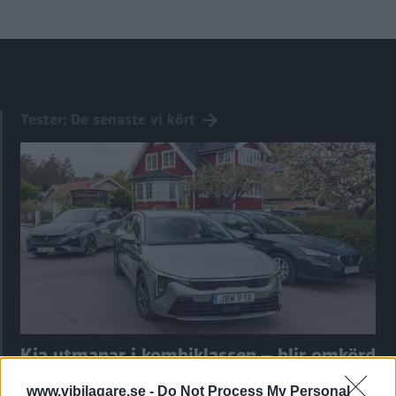
Tester: De senaste vi kört
Kia utmanar i kombiklassen – blir omkörd
av ”gamlingen”
www.vibilagare.se -
Do Not Process My Personal