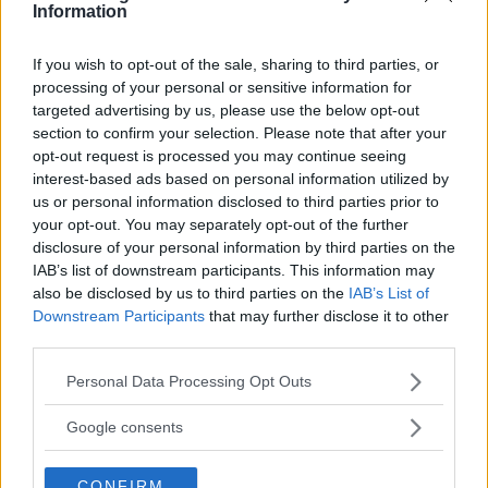
Information
Nykomlingen fälls av en besvärande nackdel.
If you wish to opt-out of the sale, sharing to third parties, or
processing of your personal or sensitive information for
targeted advertising by us, please use the below opt-out
section to confirm your selection. Please note that after your
opt-out request is processed you may continue seeing
interest-based ads based on personal information utilized by
us or personal information disclosed to third parties prior to
your opt-out. You may separately opt-out of the further
disclosure of your personal information by third parties on the
IAB’s list of downstream participants. This information may
also be disclosed by us to third parties on the
IAB’s List of
”God chans att bli ny favorit”
Downstream Participants
that may further disclose it to other
third parties.
Utbudet av terrängdugliga kombibilar har krympt men fylls
nu på av eldrivna Toyota bZ4X Touring. Vi provkör.
Please note that this website/app uses one or more Google
Personal Data Processing Opt Outs
services and may gather and store information including but
not limited to your visit or usage behaviour. You may click to
Google consents
grant or deny consent to Google and its third-party tags to
use your data for below specified purposes in below Google
CONFIRM