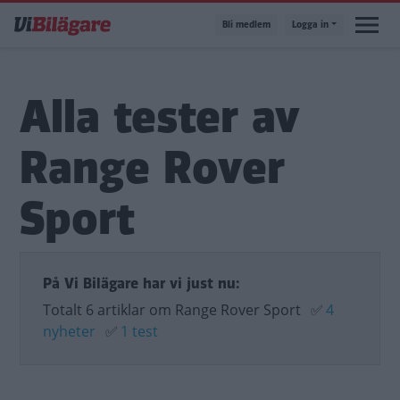
Hoppa
Bli medlem
Logga in
till
huvudinnehåll
Alla tester av
Range Rover
Sport
På Vi Bilägare har vi just nu:
Totalt 6 artiklar om Range Rover Sport
✅
4
nyheter
✅
1 test