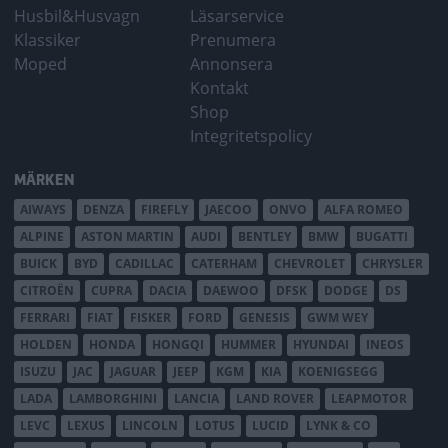
Husbil&Husvagn
Läsarservice
Klassiker
Prenumera
Moped
Annonsera
Kontakt
Shop
Integritetspolicy
MÄRKEN
AIWAYS
DENZA
FIREFLY
JAECOO
ONVO
ALFA ROMEO
ALPINE
ASTON MARTIN
AUDI
BENTLEY
BMW
BUGATTI
BUICK
BYD
CADILLAC
CATERHAM
CHEVROLET
CHRYSLER
CITROËN
CUPRA
DACIA
DAEWOO
DFSK
DODGE
DS
FERRARI
FIAT
FISKER
FORD
GENESIS
GWM WEY
HOLDEN
HONDA
HONGQI
HUMMER
HYUNDAI
INEOS
ISUZU
JAC
JAGUAR
JEEP
KGM
KIA
KOENIGSEGG
LADA
LAMBORGHINI
LANCIA
LAND ROVER
LEAPMOTOR
LEVC
LEXUS
LINCOLN
LOTUS
LUCID
LYNK & CO