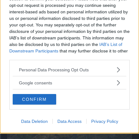
opt-out request is processed you may continue seeing
”God chans att bli ny favorit”
interest-based ads based on personal information utilized by
us or personal information disclosed to third parties prior to
Utbudet av terrängdugliga kombibilar har krympt men fylls
your opt-out. You may separately opt-out of the further
nu på av eldrivna Toyota bZ4X Touring. Vi provkör.
disclosure of your personal information by third parties on the
IAB’s list of downstream participants. This information may
also be disclosed by us to third parties on the
IAB’s List of
Downstream Participants
that may further disclose it to other
third parties.
Please note that this website/app uses one or more Google
Personal Data Processing Opt Outs
services and may gather and store information including but
not limited to your visit or usage behaviour. You may click to
Google consents
grant or deny consent to Google and its third-party tags to
use your data for below specified purposes in below Google
CONFIRM
consent section.
Så står sig nya Toyota RAV4
Vi ställe nykomlingen mot Audi Q3 och Mazda CX-5.
Data Deletion
Data Access
Privacy Policy