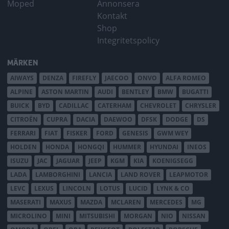
Moped
Annonsera
Kontakt
Shop
Integritetspolicy
MÄRKEN
AIWAYS
DENZA
FIREFLY
JAECOO
ONVO
ALFA ROMEO
ALPINE
ASTON MARTIN
AUDI
BENTLEY
BMW
BUGATTI
BUICK
BYD
CADILLAC
CATERHAM
CHEVROLET
CHRYSLER
CITROËN
CUPRA
DACIA
DAEWOO
DFSK
DODGE
DS
FERRARI
FIAT
FISKER
FORD
GENESIS
GWM WEY
HOLDEN
HONDA
HONGQI
HUMMER
HYUNDAI
INEOS
ISUZU
JAC
JAGUAR
JEEP
KGM
KIA
KOENIGSEGG
LADA
LAMBORGHINI
LANCIA
LAND ROVER
LEAPMOTOR
LEVC
LEXUS
LINCOLN
LOTUS
LUCID
LYNK & CO
MASERATI
MAXUS
MAZDA
MCLAREN
MERCEDES
MG
MICROLINO
MINI
MITSUBISHI
MORGAN
NIO
NISSAN