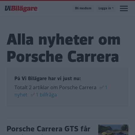
Hoppa
Bli medlem
Logga in
till
huvudinnehåll
Alla nyheter om
Porsche Carrera
På Vi Bilägare har vi just nu:
Totalt 2 artiklar om Porsche Carrera
✅
1
nyhet
✅
1 bilfråga
Porsche Carrera GTS får