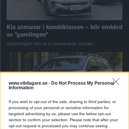
Kia utmanar i kombiklassen – blir omkörd
av ”gamlingen”
Nykomlingen fälls av en besvärande nackdel.
www.vibilagare.se -
Do Not Process My Personal
Information
If you wish to opt-out of the sale, sharing to third parties, or
processing of your personal or sensitive information for
targeted advertising by us, please use the below opt-out
section to confirm your selection. Please note that after your
”God chans att bli ny favorit”
opt-out request is processed you may continue seeing