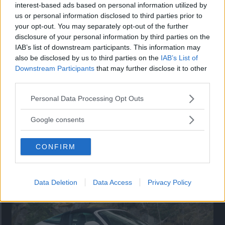
Utbudet av terrängdugliga kombibilar har krympt men fylls
interest-based ads based on personal information utilized by
nu på av eldrivna Toyota bZ4X Touring. Vi provkör.
us or personal information disclosed to third parties prior to
your opt-out. You may separately opt-out of the further
disclosure of your personal information by third parties on the
IAB’s list of downstream participants. This information may
also be disclosed by us to third parties on the
IAB’s List of
Downstream Participants
that may further disclose it to other
third parties.
Please note that this website/app uses one or more Google
Personal Data Processing Opt Outs
services and may gather and store information including but
not limited to your visit or usage behaviour. You may click to
Google consents
grant or deny consent to Google and its third-party tags to
use your data for below specified purposes in below Google
Så står sig nya Toyota RAV4
CONFIRM
consent section.
Vi ställe nykomlingen mot Audi Q3 och Mazda CX-5.
Data Deletion
Data Access
Privacy Policy