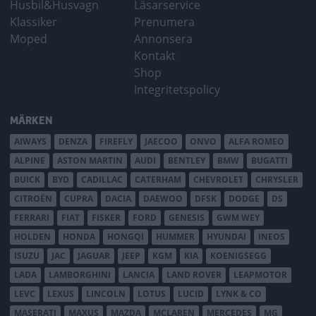
Husbil&Husvagn
Läsarservice
Klassiker
Prenumera
Moped
Annonsera
Kontakt
Shop
Integritetspolicy
MÄRKEN
AIWAYS
DENZA
FIREFLY
JAECOO
ONVO
ALFA ROMEO
ALPINE
ASTON MARTIN
AUDI
BENTLEY
BMW
BUGATTI
BUICK
BYD
CADILLAC
CATERHAM
CHEVROLET
CHRYSLER
CITROËN
CUPRA
DACIA
DAEWOO
DFSK
DODGE
DS
FERRARI
FIAT
FISKER
FORD
GENESIS
GWM WEY
HOLDEN
HONDA
HONGQI
HUMMER
HYUNDAI
INEOS
ISUZU
JAC
JAGUAR
JEEP
KGM
KIA
KOENIGSEGG
LADA
LAMBORGHINI
LANCIA
LAND ROVER
LEAPMOTOR
LEVC
LEXUS
LINCOLN
LOTUS
LUCID
LYNK & CO
MASERATI
MAXUS
MAZDA
MCLAREN
MERCEDES
MG