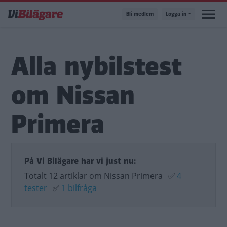
Hoppa
Bli medlem
Logga in
till
huvudinnehåll
Alla nybilstest
om Nissan
Primera
På Vi Bilägare har vi just nu:
Totalt 12 artiklar om Nissan Primera
✅
4
tester
✅
1 bilfråga