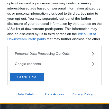
opt-out request is processed you may continue seeing
”God chans att bli ny favorit”
interest-based ads based on personal information utilized by
Utbudet av terrängdugliga kombibilar har krympt men fylls
us or personal information disclosed to third parties prior to
nu på av eldrivna Toyota bZ4X Touring. Vi provkör.
your opt-out. You may separately opt-out of the further
disclosure of your personal information by third parties on the
IAB’s list of downstream participants. This information may
also be disclosed by us to third parties on the
IAB’s List of
Downstream Participants
that may further disclose it to other
third parties.
Please note that this website/app uses one or more Google
Personal Data Processing Opt Outs
services and may gather and store information including but
not limited to your visit or usage behaviour. You may click to
Google consents
grant or deny consent to Google and its third-party tags to
use your data for below specified purposes in below Google
CONFIRM
consent section.
Så står sig nya Toyota RAV4
Vi ställe nykomlingen mot Audi Q3 och Mazda CX-5.
Data Deletion
Data Access
Privacy Policy