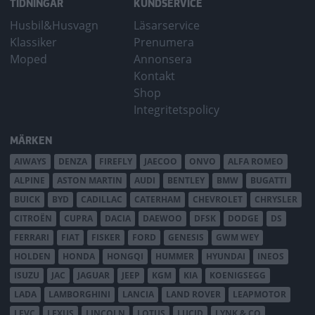
TIDNINGAR
KUNDSERVICE
Husbil&Husvagn
Läsarservice
Klassiker
Prenumera
Moped
Annonsera
Kontakt
Shop
Integritetspolicy
MÄRKEN
AIWAYS
DENZA
FIREFLY
JAECOO
ONVO
ALFA ROMEO
ALPINE
ASTON MARTIN
AUDI
BENTLEY
BMW
BUGATTI
BUICK
BYD
CADILLAC
CATERHAM
CHEVROLET
CHRYSLER
CITROËN
CUPRA
DACIA
DAEWOO
DFSK
DODGE
DS
FERRARI
FIAT
FISKER
FORD
GENESIS
GWM WEY
HOLDEN
HONDA
HONGQI
HUMMER
HYUNDAI
INEOS
ISUZU
JAC
JAGUAR
JEEP
KGM
KIA
KOENIGSEGG
LADA
LAMBORGHINI
LANCIA
LAND ROVER
LEAPMOTOR
LEVC
LEXUS
LINCOLN
LOTUS
LUCID
LYNK & CO