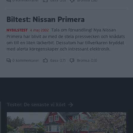
0 kommentarer
Gasa (10)
Bromsa (18)
Biltest: Nissan Primera
Tala om förvandling! Nya Nissan
NYBILSTEST
4 maj 2002
Primera har blivit av med de stela pressvecken och knådats
om till en liten läckerbit. Dessutom har tillverkaren kryddat
med alerta köregenskaper och intressant elektronik.
0 kommentarer
Gasa (17)
Bromsa (13)
Tester: De senaste vi kört