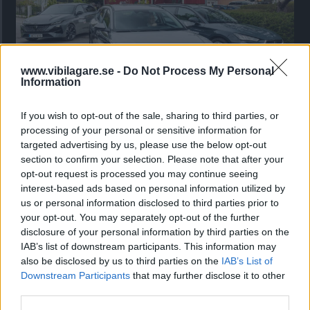
www.vibilagare.se -
Do Not Process My Personal
Information
Kia utmanar i kombiklassen – blir omkörd
If you wish to opt-out of the sale, sharing to third parties, or
processing of your personal or sensitive information for
av ”gamlingen”
targeted advertising by us, please use the below opt-out
Nykomlingen fälls av en besvärande nackdel.
section to confirm your selection. Please note that after your
opt-out request is processed you may continue seeing
interest-based ads based on personal information utilized by
us or personal information disclosed to third parties prior to
your opt-out. You may separately opt-out of the further
disclosure of your personal information by third parties on the
IAB’s list of downstream participants. This information may
also be disclosed by us to third parties on the
IAB’s List of
Downstream Participants
that may further disclose it to other
third parties.