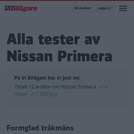
Hoppa
Bli medlem
Logga in
till
huvudinnehåll
Alla tester av
Nissan Primera
På Vi Bilägare har vi just nu:
Totalt 12 artiklar om Nissan Primera
✅
4
tester
✅
1 bilfråga
Formglad tråkmåns