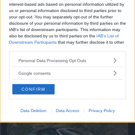
Utbudet av terrängdugliga kombibilar har krympt men fylls
interest-based ads based on personal information utilized by
nu på av eldrivna Toyota bZ4X Touring. Vi provkör.
us or personal information disclosed to third parties prior to
your opt-out. You may separately opt-out of the further
disclosure of your personal information by third parties on the
IAB’s list of downstream participants. This information may
also be disclosed by us to third parties on the
IAB’s List of
Downstream Participants
that may further disclose it to other
third parties.
Please note that this website/app uses one or more Google
Personal Data Processing Opt Outs
services and may gather and store information including but
not limited to your visit or usage behaviour. You may click to
Google consents
grant or deny consent to Google and its third-party tags to
use your data for below specified purposes in below Google
CONFIRM
Så står sig nya Toyota RAV4
consent section.
Vi ställe nykomlingen mot Audi Q3 och Mazda CX-5.
Data Deletion
Data Access
Privacy Policy