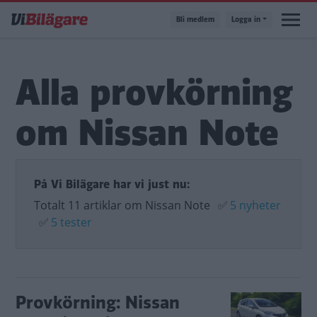
Hoppa
Bli medlem
Logga in
till
huvudinnehåll
Alla provkörning
om Nissan Note
På Vi Bilägare har vi just nu:
Totalt 11 artiklar om Nissan Note
✅
5 nyheter
✅
5 tester
Provkörning: Nissan