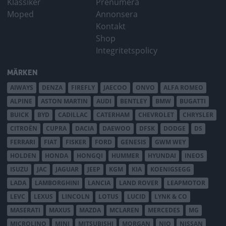
Klassiker
Prenumera
Moped
Annonsera
Kontakt
Shop
Integritetspolicy
MÄRKEN
AIWAYS
DENZA
FIREFLY
JAECOO
ONVO
ALFA ROMEO
ALPINE
ASTON MARTIN
AUDI
BENTLEY
BMW
BUGATTI
BUICK
BYD
CADILLAC
CATERHAM
CHEVROLET
CHRYSLER
CITROËN
CUPRA
DACIA
DAEWOO
DFSK
DODGE
DS
FERRARI
FIAT
FISKER
FORD
GENESIS
GWM WEY
HOLDEN
HONDA
HONGQI
HUMMER
HYUNDAI
INEOS
ISUZU
JAC
JAGUAR
JEEP
KGM
KIA
KOENIGSEGG
LADA
LAMBORGHINI
LANCIA
LAND ROVER
LEAPMOTOR
LEVC
LEXUS
LINCOLN
LOTUS
LUCID
LYNK & CO
MASERATI
MAXUS
MAZDA
MCLAREN
MERCEDES
MG
MICROLINO
MINI
MITSUBISHI
MORGAN
NIO
NISSAN