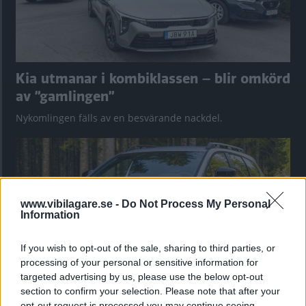
Kia utmanar i kombiklassen – blir omkörd
av ”gamlingen”
Nykomlingen fälls av en besvärande nackdel.
www.vibilagare.se -
Do Not Process My Personal
Information
If you wish to opt-out of the sale, sharing to third parties, or
processing of your personal or sensitive information for
targeted advertising by us, please use the below opt-out
section to confirm your selection. Please note that after your
”God chans att bli ny favorit”
opt-out request is processed you may continue seeing