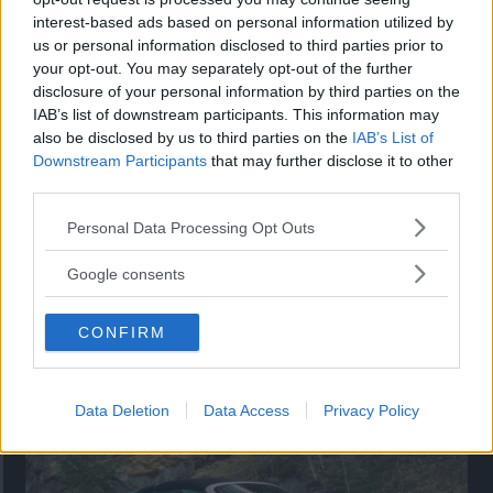
interest-based ads based on personal information utilized by
Utbudet av terrängdugliga kombibilar har krympt men fylls
us or personal information disclosed to third parties prior to
nu på av eldrivna Toyota bZ4X Touring. Vi provkör.
your opt-out. You may separately opt-out of the further
disclosure of your personal information by third parties on the
IAB’s list of downstream participants. This information may
also be disclosed by us to third parties on the
IAB’s List of
Downstream Participants
that may further disclose it to other
third parties.
Please note that this website/app uses one or more Google
Personal Data Processing Opt Outs
services and may gather and store information including but
not limited to your visit or usage behaviour. You may click to
Google consents
grant or deny consent to Google and its third-party tags to
use your data for below specified purposes in below Google
CONFIRM
consent section.
Så står sig nya Toyota RAV4
Vi ställe nykomlingen mot Audi Q3 och Mazda CX-5.
Data Deletion
Data Access
Privacy Policy