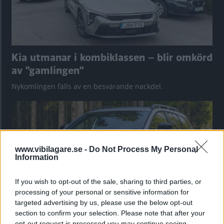
Kia utmanar i kombiklassen – blir omkörd
av ”gamlingen”
Nykomlingen fälls av en besvärande nackdel.
www.vibilagare.se -
Do Not Process My Personal
Information
If you wish to opt-out of the sale, sharing to third parties, or
processing of your personal or sensitive information for
targeted advertising by us, please use the below opt-out
section to confirm your selection. Please note that after your
”God chans att bli ny favorit”
opt-out request is processed you may continue seeing