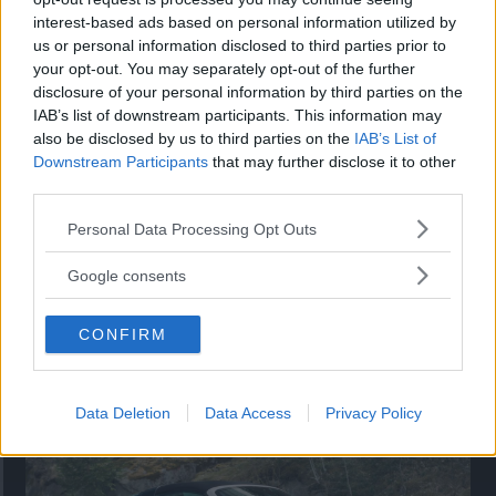
interest-based ads based on personal information utilized by
Utbudet av terrängdugliga kombibilar har krympt men fylls
us or personal information disclosed to third parties prior to
nu på av eldrivna Toyota bZ4X Touring. Vi provkör.
your opt-out. You may separately opt-out of the further
disclosure of your personal information by third parties on the
IAB’s list of downstream participants. This information may
also be disclosed by us to third parties on the
IAB’s List of
Downstream Participants
that may further disclose it to other
third parties.
Please note that this website/app uses one or more Google
Personal Data Processing Opt Outs
services and may gather and store information including but
not limited to your visit or usage behaviour. You may click to
Google consents
grant or deny consent to Google and its third-party tags to
use your data for below specified purposes in below Google
CONFIRM
consent section.
Så står sig nya Toyota RAV4
Vi ställe nykomlingen mot Audi Q3 och Mazda CX-5.
Data Deletion
Data Access
Privacy Policy