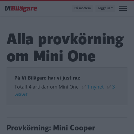
Hoppa
Bli medlem
Logga in
till
huvudinnehåll
Alla provkörning
om Mini One
På Vi Bilägare har vi just nu:
Totalt 4 artiklar om Mini One
✅
1 nyhet
✅
3
tester
Provkörning: Mini Cooper