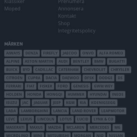
Klassiker
Prenumera
Moped
Annonsera
Kontakt
Shop
Integritetspolicy
MÄRKEN
AIWAYS
DENZA
FIREFLY
JAECOO
ONVO
ALFA ROMEO
ALPINE
ASTON MARTIN
AUDI
BENTLEY
BMW
BUGATTI
BUICK
BYD
CADILLAC
CATERHAM
CHEVROLET
CHRYSLER
CITROËN
CUPRA
DACIA
DAEWOO
DFSK
DODGE
DS
FERRARI
FIAT
FISKER
FORD
GENESIS
GWM WEY
HOLDEN
HONDA
HONGQI
HUMMER
HYUNDAI
INEOS
ISUZU
JAC
JAGUAR
JEEP
KGM
KIA
KOENIGSEGG
LADA
LAMBORGHINI
LANCIA
LAND ROVER
LEAPMOTOR
LEVC
LEXUS
LINCOLN
LOTUS
LUCID
LYNK & CO
MASERATI
MAXUS
MAZDA
MCLAREN
MERCEDES
MG
MICROLINO
MINI
MITSUBISHI
MORGAN
NIO
NISSAN