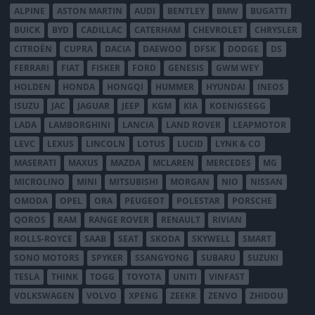
ALPINE
ASTON MARTIN
AUDI
BENTLEY
BMW
BUGATTI
BUICK
BYD
CADILLAC
CATERHAM
CHEVROLET
CHRYSLER
CITROËN
CUPRA
DACIA
DAEWOO
DFSK
DODGE
DS
FERRARI
FIAT
FISKER
FORD
GENESIS
GWM WEY
HOLDEN
HONDA
HONGQI
HUMMER
HYUNDAI
INEOS
ISUZU
JAC
JAGUAR
JEEP
KGM
KIA
KOENIGSEGG
LADA
LAMBORGHINI
LANCIA
LAND ROVER
LEAPMOTOR
LEVC
LEXUS
LINCOLN
LOTUS
LUCID
LYNK & CO
MASERATI
MAXUS
MAZDA
MCLAREN
MERCEDES
MG
MICROLINO
MINI
MITSUBISHI
MORGAN
NIO
NISSAN
OMODA
OPEL
ORA
PEUGEOT
POLESTAR
PORSCHE
QOROS
RAM
RANGE ROVER
RENAULT
RIVIAN
ROLLS-ROYCE
SAAB
SEAT
SKODA
SKYWELL
SMART
SONO MOTORS
SPYKER
SSANGYONG
SUBARU
SUZUKI
TESLA
THINK
TOGG
TOYOTA
UNITI
VINFAST
VOLKSWAGEN
VOLVO
XPENG
ZEEKR
ZENVO
ZHIDOU