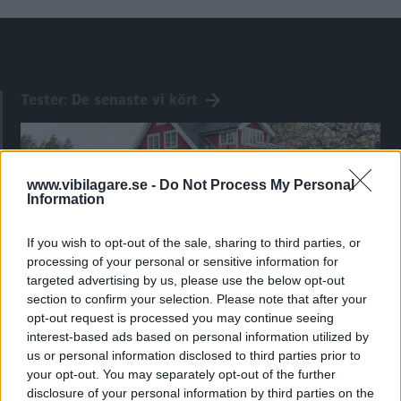
Tester: De senaste vi kört
www.vibilagare.se -
Do Not Process My Personal
Information
If you wish to opt-out of the sale, sharing to third parties, or
processing of your personal or sensitive information for
targeted advertising by us, please use the below opt-out
section to confirm your selection. Please note that after your
opt-out request is processed you may continue seeing
Kia utmanar i kombiklassen – blir omkörd
interest-based ads based on personal information utilized by
us or personal information disclosed to third parties prior to
av ”gamlingen”
your opt-out. You may separately opt-out of the further
Nykomlingen fälls av en besvärande nackdel.
disclosure of your personal information by third parties on the