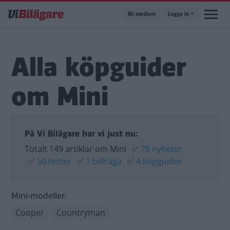
Hoppa
Bli medlem
Logga in
till
huvudinnehåll
Alla köpguider
om Mini
På Vi Bilägare har vi just nu:
Totalt 149 artiklar om Mini
✅
78 nyheter
✅
50 tester
✅
1 bilfråga
✅
4 köpguider
Mini-modeller:
Cooper
Countryman