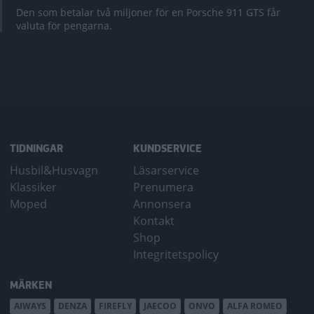
Den som betalar två miljoner för en Porsche 911 GTS får
valuta för pengarna.
TIDNINGAR
KUNDSERVICE
Husbil&Husvagn
Läsarservice
Klassiker
Prenumera
Moped
Annonsera
Kontakt
Shop
Integritetspolicy
MÄRKEN
AIWAYS
DENZA
FIREFLY
JAECOO
ONVO
ALFA ROMEO