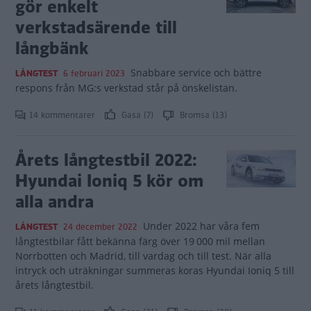
gör enkelt
verkstadsärende till
långbänk
Snabbare service och bättre
LÅNGTEST
6 februari 2023
respons från MG:s verkstad står på önskelistan.
14 kommentarer
Gasa (7)
Bromsa (13)
Årets långtestbil 2022:
Hyundai Ioniq 5 kör om
alla andra
Under 2022 har våra fem
LÅNGTEST
24 december 2022
långtestbilar fått bekänna färg över 19 000 mil mellan
Norrbotten och Madrid, till vardag och till test. När alla
intryck och uträkningar summeras koras Hyundai Ioniq 5 till
årets långtestbil.