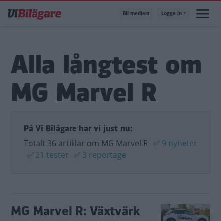
Hoppa
Bli medlem
Logga in
till
huvudinnehåll
Alla långtest om
MG Marvel R
På Vi Bilägare har vi just nu:
Totalt 36 artiklar om MG Marvel R
✅
9 nyheter
✅
21 tester
✅
3 reportage
MG Marvel R: Växtvärk