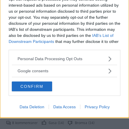
interest-based ads based on personal information utilized by
Med bara två procents marginal
LÅNGTEST
1 mars 2022
us or personal information disclosed to third parties prior to
lyckades vår elbilsförare till slut hitta ett franskt hotell med
your opt-out. You may separately opt-out of the further
ett vägguttag.
disclosure of your personal information by third parties on the
IAB’s list of downstream participants. This information may
0 kommentarer
Gasa (5)
Bromsa (20)
also be disclosed by us to third parties on the
IAB’s List of
Downstream Participants
that may further disclose it to other
Vintertest: Dacia
third parties.
Sandero, Hyundai Ioniq
Please note that this website/app uses one or more Google
Personal Data Processing Opt Outs
5, MG Marvel R, Nissan
services and may gather and store information including but
not limited to your visit or usage behaviour. You may click to
Google consents
Qashqai och Subaru Outback
grant or deny consent to Google and its third-party tags to
(2022)
use your data for below specified purposes in below Google
CONFIRM
consent section.
Snöstorm, temperaturväxlingar,
LÅNGTEST
9 februari 2022
blixthalka och kallstarter. Årets vintertest bjöd på tuffa
utmaningar. Några stod oberörda inför vädrets makter,
Data Deletion
Data Access
Privacy Policy
andra hade det kämpigare.
8 kommentarer
Gasa (14)
Bromsa (14)