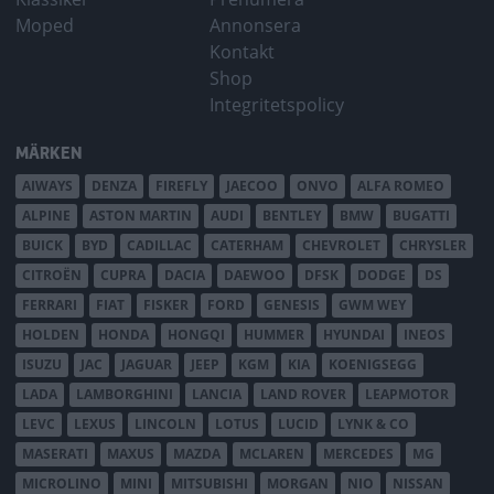
Moped
Annonsera
Kontakt
Shop
Integritetspolicy
MÄRKEN
AIWAYS
DENZA
FIREFLY
JAECOO
ONVO
ALFA ROMEO
ALPINE
ASTON MARTIN
AUDI
BENTLEY
BMW
BUGATTI
BUICK
BYD
CADILLAC
CATERHAM
CHEVROLET
CHRYSLER
CITROËN
CUPRA
DACIA
DAEWOO
DFSK
DODGE
DS
FERRARI
FIAT
FISKER
FORD
GENESIS
GWM WEY
HOLDEN
HONDA
HONGQI
HUMMER
HYUNDAI
INEOS
ISUZU
JAC
JAGUAR
JEEP
KGM
KIA
KOENIGSEGG
LADA
LAMBORGHINI
LANCIA
LAND ROVER
LEAPMOTOR
LEVC
LEXUS
LINCOLN
LOTUS
LUCID
LYNK & CO
MASERATI
MAXUS
MAZDA
MCLAREN
MERCEDES
MG
MICROLINO
MINI
MITSUBISHI
MORGAN
NIO
NISSAN