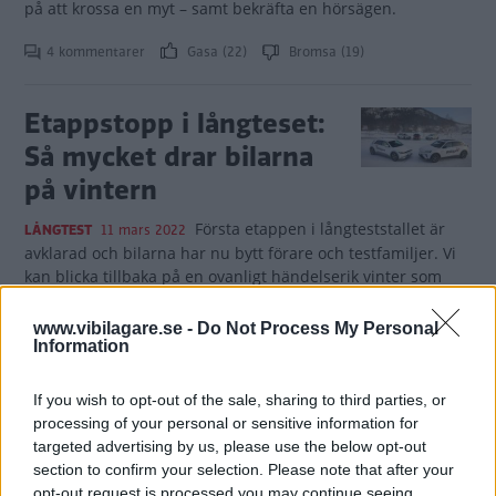
på att krossa en myt – samt bekräfta en hörsägen.
4 kommentarer
Gasa (22)
Bromsa (19)
Etappstopp i långteset:
Så mycket drar bilarna
på vintern
Första etappen i långteststallet är
LÅNGTEST
11 mars 2022
avklarad och bilarna har nu bytt förare och testfamiljer. Vi
kan blicka tillbaka på en ovanligt händelserik vinter som
utspelade sig mellan Norrbotten och Paris.
www.vibilagare.se -
Do Not Process My Personal
0 kommentarer
Gasa (5)
Bromsa (7)
Information
If you wish to opt-out of the sale, sharing to third parties, or
Laddstress i MG Marvel
processing of your personal or sensitive information for
R – med minimal
targeted advertising by us, please use the below opt-out
section to confirm your selection. Please note that after your
marginal
opt-out request is processed you may continue seeing