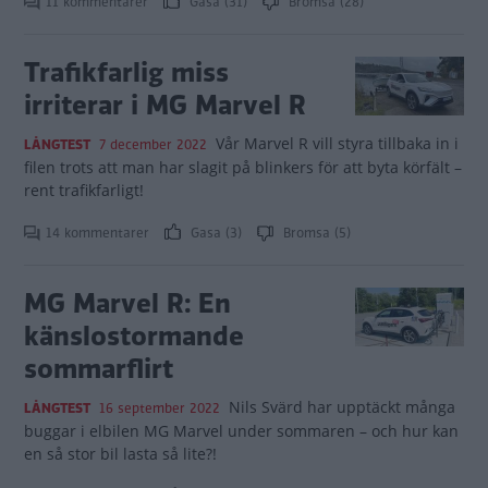
11 kommentarer
Gasa (31)
Bromsa (28)
Trafikfarlig miss
irriterar i MG Marvel R
Vår Marvel R vill styra tillbaka in i
LÅNGTEST
7 december 2022
filen trots att man har slagit på blinkers för att byta körfält –
rent trafikfarligt!
14 kommentarer
Gasa (3)
Bromsa (5)
MG Marvel R: En
känslostormande
sommarflirt
Nils Svärd har upptäckt många
LÅNGTEST
16 september 2022
buggar i elbilen MG Marvel under sommaren – och hur kan
en så stor bil lasta så lite?!