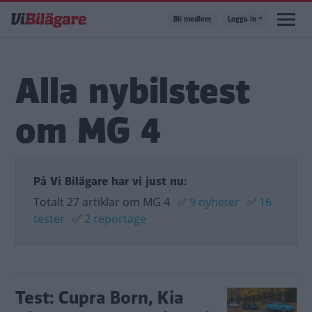
Hoppa
Bli medlem
Logga in
till
huvudinnehåll
Alla nybilstest
om MG 4
På Vi Bilägare har vi just nu:
Totalt 27 artiklar om MG 4
✅
9 nyheter
✅
16
tester
✅
2 reportage
Test: Cupra Born, Kia