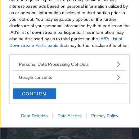
interest-based ads based on personal information utilized by
Utbudet av terrängdugliga kombibilar har krympt men fylls
us or personal information disclosed to third parties prior to
nu på av eldrivna Toyota bZ4X Touring. Vi provkör.
your opt-out. You may separately opt-out of the further
disclosure of your personal information by third parties on the
IAB’s list of downstream participants. This information may
also be disclosed by us to third parties on the
IAB’s List of
Downstream Participants
that may further disclose it to other
third parties.
Please note that this website/app uses one or more Google
Personal Data Processing Opt Outs
services and may gather and store information including but
not limited to your visit or usage behaviour. You may click to
Google consents
grant or deny consent to Google and its third-party tags to
use your data for below specified purposes in below Google
CONFIRM
consent section.
Så står sig nya Toyota RAV4
Vi ställe nykomlingen mot Audi Q3 och Mazda CX-5.
Data Deletion
Data Access
Privacy Policy