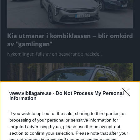
Kia utmanar i kombiklassen – blir omkörd
av ”gamlingen”
Nykomlingen fälls av en besvärande nackdel.
www.vibilagare.se -
Do Not Process My Personal
Information
If you wish to opt-out of the sale, sharing to third parties, or
processing of your personal or sensitive information for
targeted advertising by us, please use the below opt-out
section to confirm your selection. Please note that after your
”God chans att bli ny favorit”
opt-out request is processed you may continue seeing