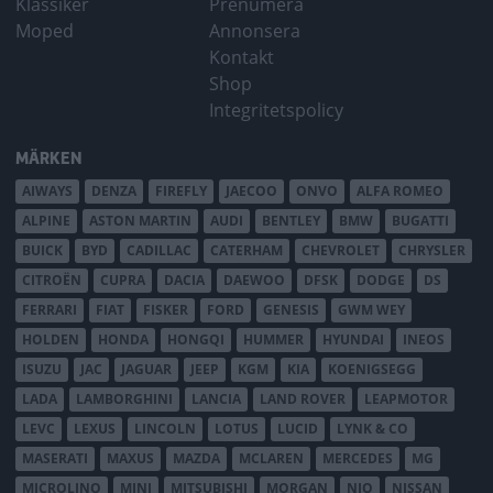
Klassiker
Prenumera
Moped
Annonsera
Kontakt
Shop
Integritetspolicy
MÄRKEN
AIWAYS
DENZA
FIREFLY
JAECOO
ONVO
ALFA ROMEO
ALPINE
ASTON MARTIN
AUDI
BENTLEY
BMW
BUGATTI
BUICK
BYD
CADILLAC
CATERHAM
CHEVROLET
CHRYSLER
CITROËN
CUPRA
DACIA
DAEWOO
DFSK
DODGE
DS
FERRARI
FIAT
FISKER
FORD
GENESIS
GWM WEY
HOLDEN
HONDA
HONGQI
HUMMER
HYUNDAI
INEOS
ISUZU
JAC
JAGUAR
JEEP
KGM
KIA
KOENIGSEGG
LADA
LAMBORGHINI
LANCIA
LAND ROVER
LEAPMOTOR
LEVC
LEXUS
LINCOLN
LOTUS
LUCID
LYNK & CO
MASERATI
MAXUS
MAZDA
MCLAREN
MERCEDES
MG
MICROLINO
MINI
MITSUBISHI
MORGAN
NIO
NISSAN