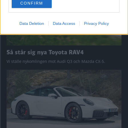
CONFIRM
consent section.
Data Deletion
Data Access
Privacy Policy
Så står sig nya Toyota RAV4
Vi ställe nykomlingen mot Audi Q3 och Mazda CX-5.