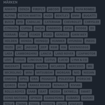
MÄRKEN
AIWAYS
DENZA
FIREFLY
JAECOO
ONVO
ALFA ROMEO
ALPINE
ASTON MARTIN
AUDI
BENTLEY
BMW
BUGATTI
BUICK
BYD
CADILLAC
CATERHAM
CHEVROLET
CHRYSLER
CITROËN
CUPRA
DACIA
DAEWOO
DFSK
DODGE
DS
FERRARI
FIAT
FISKER
FORD
GENESIS
GWM WEY
HOLDEN
HONDA
HONGQI
HUMMER
HYUNDAI
INEOS
ISUZU
JAC
JAGUAR
JEEP
KGM
KIA
KOENIGSEGG
LADA
LAMBORGHINI
LANCIA
LAND ROVER
LEAPMOTOR
LEVC
LEXUS
LINCOLN
LOTUS
LUCID
LYNK & CO
MASERATI
MAXUS
MAZDA
MCLAREN
MERCEDES
MG
MICROLINO
MINI
MITSUBISHI
MORGAN
NIO
NISSAN
OMODA
OPEL
ORA
PEUGEOT
POLESTAR
PORSCHE
QOROS
RAM
RANGE ROVER
RENAULT
RIVIAN
ROLLS-ROYCE
SAAB
SEAT
SKODA
SKYWELL
SMART
SONO MOTORS
SPYKER
SSANGYONG
SUBARU
SUZUKI
TESLA
THINK
TOGG
TOYOTA
UNITI
VINFAST