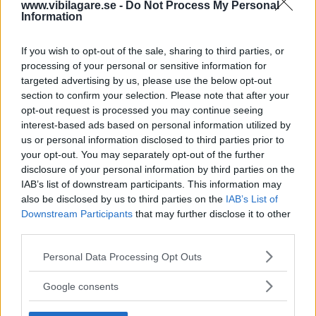
av ”gamlingen”
www.vibilagare.se -
Do Not Process My Personal
Information
Nykomlingen fälls av en besvärande nackdel.
If you wish to opt-out of the sale, sharing to third parties, or
processing of your personal or sensitive information for
targeted advertising by us, please use the below opt-out
section to confirm your selection. Please note that after your
opt-out request is processed you may continue seeing
interest-based ads based on personal information utilized by
us or personal information disclosed to third parties prior to
your opt-out. You may separately opt-out of the further
disclosure of your personal information by third parties on the
IAB’s list of downstream participants. This information may
also be disclosed by us to third parties on the
IAB’s List of
Downstream Participants
that may further disclose it to other
”God chans att bli ny favorit”
third parties.
Utbudet av terrängdugliga kombibilar har krympt men fylls
nu på av eldrivna Toyota bZ4X Touring. Vi provkör.
Please note that this website/app uses one or more Google
Personal Data Processing Opt Outs
services and may gather and store information including but
not limited to your visit or usage behaviour. You may click to
Google consents
grant or deny consent to Google and its third-party tags to
use your data for below specified purposes in below Google