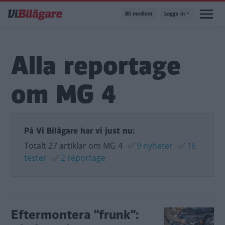
Hoppa
Bli medlem
Logga in
till
huvudinnehåll
Alla reportage
om MG 4
På Vi Bilägare har vi just nu:
Totalt 27 artiklar om MG 4
✅
9 nyheter
✅
16
tester
✅
2 reportage
Eftermontera ”frunk”: