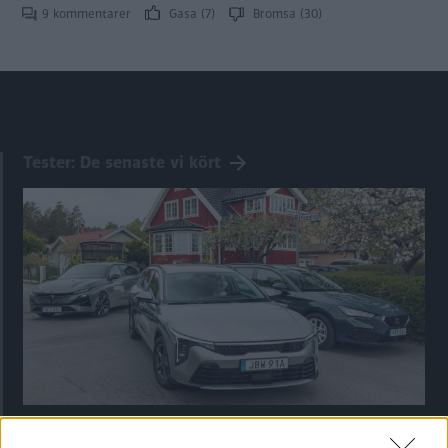
9 kommentarer
Gasa (7)
Bromsa (30)
Tester: De senaste vi kört
Kia utmanar i kombiklassen – blir omkörd