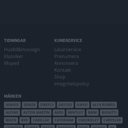
TIDNINGAR
KUNDSERVICE
Husbil&Husvagn
Läsarservice
Klassiker
Prenumera
Moped
Annonsera
Kontakt
Shop
Integritetspolicy
MÄRKEN
AIWAYS
DENZA
FIREFLY
JAECOO
ONVO
ALFA ROMEO
ALPINE
ASTON MARTIN
AUDI
BENTLEY
BMW
BUGATTI
BUICK
BYD
CADILLAC
CATERHAM
CHEVROLET
CHRYSLER
CITROËN
CUPRA
DACIA
DAEWOO
DFSK
DODGE
DS