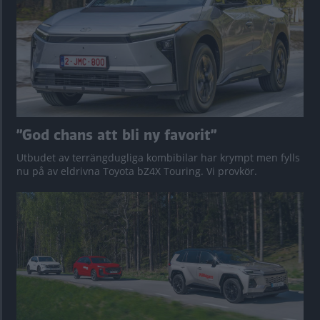
”God chans att bli ny favorit”
Utbudet av terrängdugliga kombibilar har krympt men fylls
nu på av eldrivna Toyota bZ4X Touring. Vi provkör.