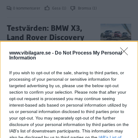
0 kommentarer
Gasa (1)
Bromsa (1)
Testvärden: BMW X3,
Land Rover Discovery
och Mercedes GLC
www.vibilagare.se -
Do Not Process My Personal
(2016)
Information
Tre bilar som alla lockar nästan
NYBILSTEST
8 augusti 2016
If you wish to opt-out of the sale, sharing to third parties, or
lika mycket. Här kan du läsa mer om bland annat
processing of your personal or sensitive information for
bränsleförbrukning, bilekonomi, kupébuller, barnsäkerhet,
targeted advertising by us, please use the below opt-out
prestanda, kupé- och lastmått, krocksäkerhet och utrustning
section to confirm your selection. Please note that after your
för BMW X3, Land Rover Discovery och Mercedes-Benz GLC.
opt-out request is processed you may continue seeing
0 kommentarer
Gasa (4)
Bromsa (2)
interest-based ads based on personal information utilized by
us or personal information disclosed to third parties prior to
your opt-out. You may separately opt-out of the further
disclosure of your personal information by third parties on the
IAB’s list of downstream participants. This information may
also be disclosed by us to third parties on the
IAB’s List of