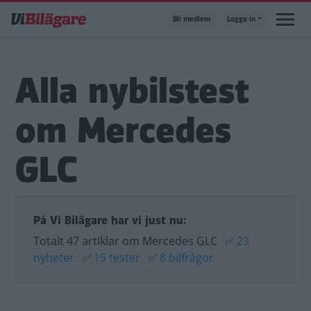
Hoppa
Bli medlem
Logga in
till
huvudinnehåll
Alla nybilstest
om Mercedes
GLC
På Vi Bilägare har vi just nu:
Totalt 47 artiklar om Mercedes GLC
✅
23
nyheter
✅
15 tester
✅
8 bilfrågor