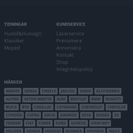
TIDNINGAR
KUNDSERVICE
Husbil&Husvagn
Läsarservice
Klassiker
Prenumera
Moped
Annonsera
Kontakt
Shop
Integritetspolicy
MÄRKEN
AIWAYS
DENZA
FIREFLY
JAECOO
ONVO
ALFA ROMEO
ALPINE
ASTON MARTIN
AUDI
BENTLEY
BMW
BUGATTI
BUICK
BYD
CADILLAC
CATERHAM
CHEVROLET
CHRYSLER
CITROËN
CUPRA
DACIA
DAEWOO
DFSK
DODGE
DS
FERRARI
FIAT
FISKER
FORD
GENESIS
GWM WEY
HOLDEN
HONDA
HONGQI
HUMMER
HYUNDAI
INEOS