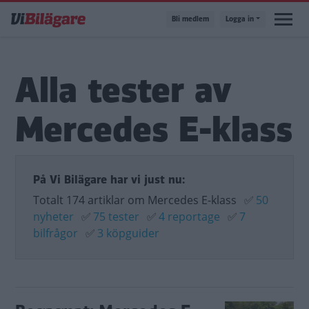
Hoppa
Bli medlem
Logga in
till
huvudinnehåll
Alla tester av
Mercedes E-klass
På Vi Bilägare har vi just nu:
Totalt 174 artiklar om Mercedes E-klass
✅
50
nyheter
✅
75 tester
✅
4 reportage
✅
7
bilfrågor
✅
3 köpguider