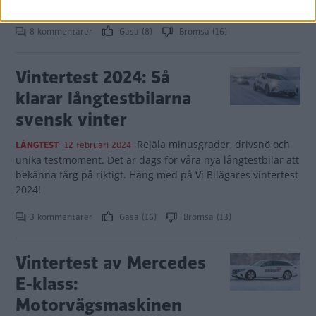
utmaningen desto bättre.
8 kommentarer
Gasa (8)
Bromsa (16)
Vintertest 2024: Så
klarar långtestbilarna
svensk vinter
Rejäla minusgrader, drivsnö och
LÅNGTEST
12 februari 2024
unika testmoment. Det är dags för våra nya långtestbilar att
bekänna färg på riktigt. Häng med på Vi Bilägares vintertest
2024!
3 kommentarer
Gasa (16)
Bromsa (13)
Vintertest av Mercedes
E-klass:
Motorvägsmaskinen