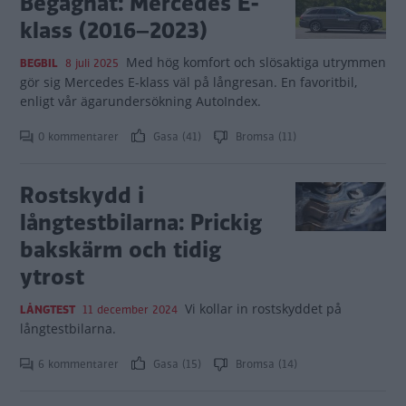
Begagnat: Mercedes E-
klass (2016–2023)
Med hög komfort och slösaktiga utrymmen
BEGBIL
8 juli 2025
gör sig Mercedes E-klass väl på långresan. En favoritbil,
enligt vår ägarundersökning AutoIndex.
0 kommentarer
Gasa (41)
Bromsa (11)
Rostskydd i
långtestbilarna: Prickig
bakskärm och tidig
ytrost
Vi kollar in rostskyddet på
LÅNGTEST
11 december 2024
långtestbilarna.
6 kommentarer
Gasa (15)
Bromsa (14)