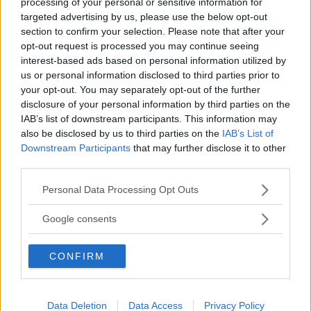
processing of your personal or sensitive information for
targeted advertising by us, please use the below opt-out
section to confirm your selection. Please note that after your
Mercedes E-klass:
opt-out request is processed you may continue seeing
Perfekt långresenär
interest-based ads based on personal information utilized by
us or personal information disclosed to third parties prior to
När det här skrivs är året inne på sin
LÅNGTEST
6 mars 2024
your opt-out. You may separately opt-out of the further
andra månad och jag på årets första långtestbil. Med risk
disclosure of your personal information by third parties on the
för att framstå som oprofessionell: Mercedes E 200 är årets
IAB’s list of downstream participants. This information may
bästa långtestbil!
also be disclosed by us to third parties on the
IAB’s List of
Downstream Participants
that may further disclose it to other
10 kommentarer
Gasa (28)
Bromsa (8)
third parties.
Please note that this website/app uses one or more Google
Personal Data Processing Opt Outs
Testförarnas dom: ”MG
services and may gather and store information including but
not limited to your visit or usage behaviour. You may click to
4 är rent ut sagt farlig
Google consents
grant or deny consent to Google and its third-party tags to
på vinterväg”
use your data for below specified purposes in below Google
CONFIRM
consent section.
MG 4 är inte färdigutvecklad och
LÅNGTEST
13 februari 2024
klarar inte svensk vinter. Det är testförarnas hårda dom
efter årets vintertest. Men de två japanerna klarar
Data Deletion
Data Access
Privacy Policy