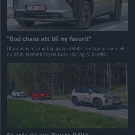
”God chans att bli ny favorit”
Utbudet av terrängdugliga kombibilar har krympt men fylls
nu på av eldrivna Toyota bZ4X Touring. Vi provkör.