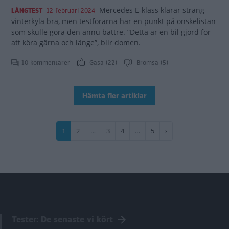
Mercedes E-klass klarar sträng
LÅNGTEST
12 februari 2024
vinterkyla bra, men testförarna har en punkt på önskelistan
som skulle göra den ännu bättre. ”Detta är en bil gjord för
att köra gärna och länge”, blir domen.
10 kommentarer
Gasa (22)
Bromsa (5)
Hämta fler artiklar
Paginering
Nuvarande
1
Sida
2
…
Sida
3
Sida
4
…
Sida
5
Nästa
›
sida
sida
Tester: De senaste vi kört