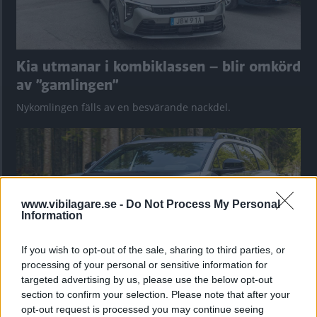
Kia utmanar i kombiklassen – blir omkörd
av ”gamlingen”
Nykomlingen fälls av en besvärande nackdel.
www.vibilagare.se -
Do Not Process My Personal
Information
If you wish to opt-out of the sale, sharing to third parties, or
processing of your personal or sensitive information for
targeted advertising by us, please use the below opt-out
section to confirm your selection. Please note that after your
”God chans att bli ny favorit”
opt-out request is processed you may continue seeing