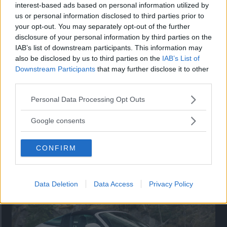
Utbudet av terrängdugliga kombibilar har krympt men fylls
interest-based ads based on personal information utilized by
nu på av eldrivna Toyota bZ4X Touring. Vi provkör.
us or personal information disclosed to third parties prior to
your opt-out. You may separately opt-out of the further
disclosure of your personal information by third parties on the
IAB’s list of downstream participants. This information may
also be disclosed by us to third parties on the
IAB’s List of
Downstream Participants
that may further disclose it to other
third parties.
Please note that this website/app uses one or more Google
Personal Data Processing Opt Outs
services and may gather and store information including but
not limited to your visit or usage behaviour. You may click to
Google consents
grant or deny consent to Google and its third-party tags to
use your data for below specified purposes in below Google
Så står sig nya Toyota RAV4
CONFIRM
consent section.
Vi ställe nykomlingen mot Audi Q3 och Mazda CX-5.
Data Deletion
Data Access
Privacy Policy