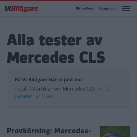
Hoppa
Bli medlem
Logga in
till
huvudinnehåll
Alla tester av
Mercedes CLS
På Vi Bilägare har vi just nu:
Totalt 13 artiklar om Mercedes CLS
✅
12
nyheter
✅
1 test
Provkörning: Mercedes-