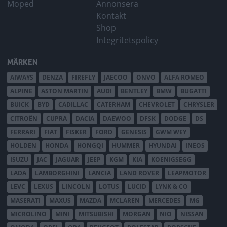
Moped
Annonsera
Kontakt
Shop
Integritetspolicy
MÄRKEN
AIWAYS
DENZA
FIREFLY
JAECOO
ONVO
ALFA ROMEO
ALPINE
ASTON MARTIN
AUDI
BENTLEY
BMW
BUGATTI
BUICK
BYD
CADILLAC
CATERHAM
CHEVROLET
CHRYSLER
CITROËN
CUPRA
DACIA
DAEWOO
DFSK
DODGE
DS
FERRARI
FIAT
FISKER
FORD
GENESIS
GWM WEY
HOLDEN
HONDA
HONGQI
HUMMER
HYUNDAI
INEOS
ISUZU
JAC
JAGUAR
JEEP
KGM
KIA
KOENIGSEGG
LADA
LAMBORGHINI
LANCIA
LAND ROVER
LEAPMOTOR
LEVC
LEXUS
LINCOLN
LOTUS
LUCID
LYNK & CO
MASERATI
MAXUS
MAZDA
MCLAREN
MERCEDES
MG
MICROLINO
MINI
MITSUBISHI
MORGAN
NIO
NISSAN