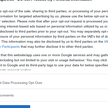
to opt-out of the sale, sharing to third parties, or processing of your per
formation for targeted advertising by us, please use the below opt-out s
r selection. Please note that after your opt-out request is processed y
eing interest-based ads based on personal information utilized by us or
disclosed to third parties prior to your opt-out. You may separately opt-
losure of your personal information by third parties on the IAB’s list of
. This information may also be disclosed by us to third parties on the
IA
Participants
that may further disclose it to other third parties.
 that this website/app uses one or more Google services and may gath
including but not limited to your visit or usage behaviour. You may click 
 to Google and its third-party tags to use your data for below specifi
ogle consent section.
l Data Processing Opt Outs
 att bli ny favorit”
Så står sig nya Toyot
consents
rrängdugliga kombibilar har
Vi ställe nykomlingen mot Audi
lls nu på av eldrivna Toyota
Mazda CX-5.