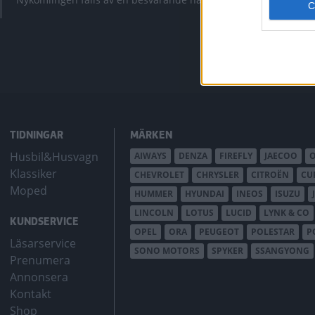
bZ4X Touring.
TIDNINGAR
MÄRKEN
Husbil&Husvagn
AIWAYS
DENZA
FIREFLY
JAECOO
Klassiker
CHEVROLET
CHRYSLER
CITROËN
CU
Moped
HUMMER
HYUNDAI
INEOS
ISUZU
LINCOLN
LOTUS
LUCID
LYNK & CO
KUNDSERVICE
OPEL
ORA
PEUGEOT
POLESTAR
P
Läsarservice
SONO MOTORS
SPYKER
SSANGYONG
Prenumera
Annonsera
Kontakt
Shop