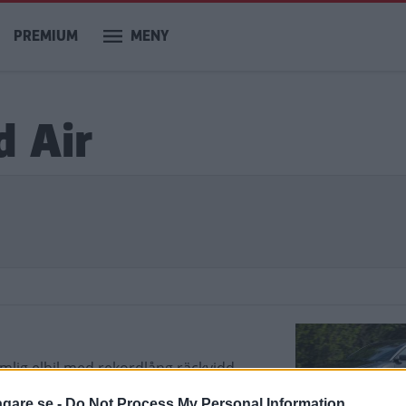
PREMIUM
MENY
d Air
mlig elbil med rekordlång räckvidd.
e.
agare.se -
Do Not Process My Personal Information