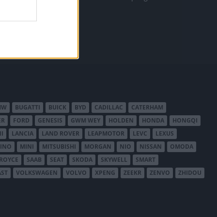
MW
BUGATTI
BUICK
BYD
CADILLAC
CATERHAM
ER
FORD
GENESIS
GWM WEY
HOLDEN
HONDA
HONGQI
I
LANCIA
LAND ROVER
LEAPMOTOR
LEVC
LEXUS
INO
MINI
MITSUBISHI
MORGAN
NIO
NISSAN
OMODA
-ROYCE
SAAB
SEAT
SKODA
SKYWELL
SMART
AST
VOLKSWAGEN
VOLVO
XPENG
ZEEKR
ZENVO
ZHIDOU