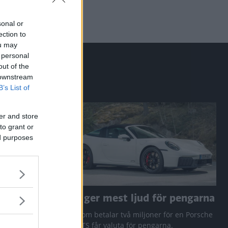
sonal or
ection to
ou may
 personal
out of the
 downstream
B’s List of
er and store
to grant or
ed purposes
a RAV4
Den ger mest ljud för pengarna
 Q3 och
Den som betalar två miljoner för en Porsche
911 GTS får valuta för pengarna.