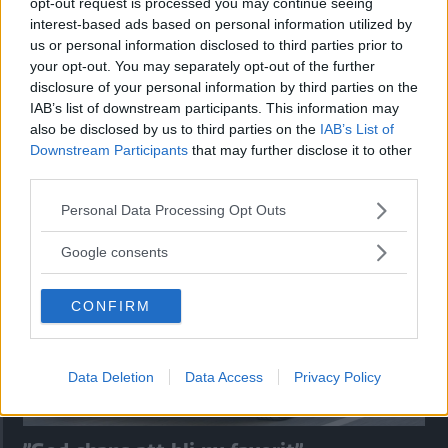
opt-out request is processed you may continue seeing
interest-based ads based on personal information utilized by
us or personal information disclosed to third parties prior to
your opt-out. You may separately opt-out of the further
disclosure of your personal information by third parties on the
IAB’s list of downstream participants. This information may
Kia utmanar i kombiklassen – blir omkörd
also be disclosed by us to third parties on the
IAB’s List of
av ”gamlingen”
Downstream Participants
that may further disclose it to other
third parties.
Nykomlingen fälls av en besvärande nackdel.
Please note that this website/app uses one or more Google
Personal Data Processing Opt Outs
services and may gather and store information including but
not limited to your visit or usage behaviour. You may click to
Google consents
grant or deny consent to Google and its third-party tags to
use your data for below specified purposes in below Google
CONFIRM
consent section.
Data Deletion
Data Access
Privacy Policy