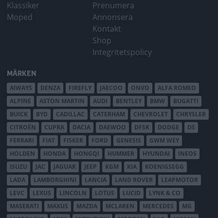
Klassiker
Prenumera
Moped
Annonsera
Kontakt
Shop
Integritetspolicy
MÄRKEN
AIWAYS
DENZA
FIREFLY
JAECOO
ONVO
ALFA ROMEO
ALPINE
ASTON MARTIN
AUDI
BENTLEY
BMW
BUGATTI
BUICK
BYD
CADILLAC
CATERHAM
CHEVROLET
CHRYSLER
CITROËN
CUPRA
DACIA
DAEWOO
DFSK
DODGE
DS
FERRARI
FIAT
FISKER
FORD
GENESIS
GWM WEY
HOLDEN
HONDA
HONGQI
HUMMER
HYUNDAI
INEOS
ISUZU
JAC
JAGUAR
JEEP
KGM
KIA
KOENIGSEGG
LADA
LAMBORGHINI
LANCIA
LAND ROVER
LEAPMOTOR
LEVC
LEXUS
LINCOLN
LOTUS
LUCID
LYNK & CO
MASERATI
MAXUS
MAZDA
MCLAREN
MERCEDES
MG