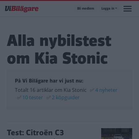
Hoppa
Bli medlem
Logga in
till
huvudinnehåll
Alla nybilstest
om Kia Stonic
På Vi Bilägare har vi just nu:
Totalt 16 artiklar om Kia Stonic
✅
4 nyheter
✅
10 tester
✅
2 köpguider
Test: Citroën C3