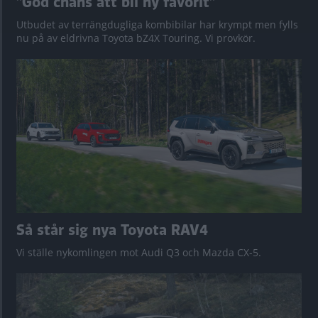
”God chans att bli ny favorit”
Utbudet av terrängdugliga kombibilar har krympt men fylls
nu på av eldrivna Toyota bZ4X Touring. Vi provkör.
Så står sig nya Toyota RAV4
Vi ställe nykomlingen mot Audi Q3 och Mazda CX-5.