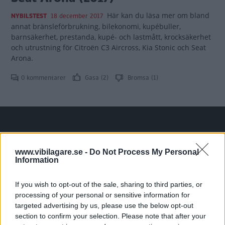
Här kan du läsa mer om bland
NYBILSTEST
18 december 2017
annat bränsleförbrukning, bilekonomi, kupébuller,
barnsäkerhet, prestanda, kupé- och lastmått, krocksäkerhet
och utrustning för Citroën C3 Aircross, Kia Stonic och Seat
Arona.
0 kommentarer
Gasa (2)
Bromsa (1)
Tester: De senaste vi kört
www.vibilagare.se -
Do Not Process My Personal
Information
If you wish to opt-out of the sale, sharing to third parties, or
processing of your personal or sensitive information for
targeted advertising by us, please use the below opt-out
section to confirm your selection. Please note that after your