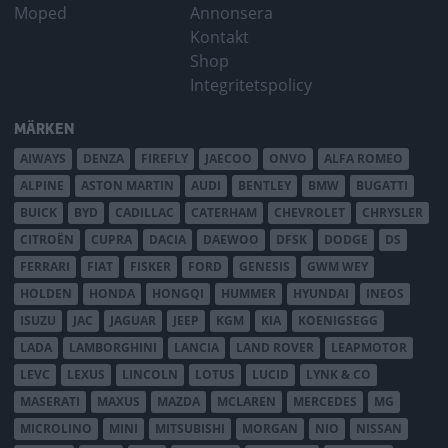
Moped
Annonsera
Kontakt
Shop
Integritetspolicy
MÄRKEN
AIWAYS
DENZA
FIREFLY
JAECOO
ONVO
ALFA ROMEO
ALPINE
ASTON MARTIN
AUDI
BENTLEY
BMW
BUGATTI
BUICK
BYD
CADILLAC
CATERHAM
CHEVROLET
CHRYSLER
CITROËN
CUPRA
DACIA
DAEWOO
DFSK
DODGE
DS
FERRARI
FIAT
FISKER
FORD
GENESIS
GWM WEY
HOLDEN
HONDA
HONGQI
HUMMER
HYUNDAI
INEOS
ISUZU
JAC
JAGUAR
JEEP
KGM
KIA
KOENIGSEGG
LADA
LAMBORGHINI
LANCIA
LAND ROVER
LEAPMOTOR
LEVC
LEXUS
LINCOLN
LOTUS
LUCID
LYNK & CO
MASERATI
MAXUS
MAZDA
MCLAREN
MERCEDES
MG
MICROLINO
MINI
MITSUBISHI
MORGAN
NIO
NISSAN