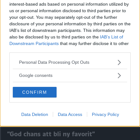
interest-based ads based on personal information utilized by
us or personal information disclosed to third parties prior to
your opt-out. You may separately opt-out of the further
disclosure of your personal information by third parties on the
Kia utmanar i kombiklassen – blir omkörd
IAB’s list of downstream participants. This information may
also be disclosed by us to third parties on the
IAB’s List of
av ”gamlingen”
Downstream Participants
that may further disclose it to other
Nykomlingen fälls av en besvärande nackdel.
third parties.
Please note that this website/app uses one or more Google
Personal Data Processing Opt Outs
services and may gather and store information including but
not limited to your visit or usage behaviour. You may click to
Google consents
grant or deny consent to Google and its third-party tags to
use your data for below specified purposes in below Google
CONFIRM
consent section.
Data Deletion
Data Access
Privacy Policy
”God chans att bli ny favorit”