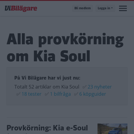
Hoppa
Bli medlem
Logga in
till
huvudinnehåll
Alla provkörning
om Kia Soul
På Vi Bilägare har vi just nu:
Totalt 52 artiklar om Kia Soul
✅
23 nyheter
✅
18 tester
✅
1 bilfråga
✅
6 köpguider
Provkörning: Kia e-Soul