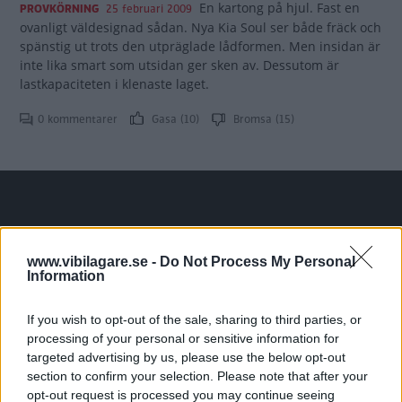
En kartong på hjul. Fast en
PROVKÖRNING
25 februari 2009
ovanligt väldesignad sådan. Nya Kia Soul ser både fräck och
spänstig ut trots den utpräglade lådformen. Men insidan är
inte lika smart som utsidan ger sken av. Dessutom är
lastkapaciteten i klenaste laget.
0 kommentarer
Gasa (10)
Bromsa (15)
Tester: De senaste vi kört
www.vibilagare.se -
Do Not Process My Personal
Information
If you wish to opt-out of the sale, sharing to third parties, or
processing of your personal or sensitive information for
targeted advertising by us, please use the below opt-out
section to confirm your selection. Please note that after your
opt-out request is processed you may continue seeing