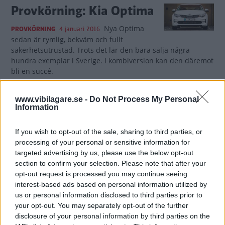
Provkörning: Kia Optima
Nya Optima
PROVKÖRNING
4 januari 2016
sedan är rymlig, bekväm och fullt
säkerhetsutrustad. Trots det lär den bara sälja några
hundra exemplar i Sverige. I kombiversion kan den däremot
bli en succé.
15 kommentarer
Gasa (63)
Bromsa (81)
www.vibilagare.se -
Do Not Process My Personal
Information
Direktrapport: Kia
If you wish to opt-out of the sale, sharing to third parties, or
Optima (2015)
processing of your personal or sensitive information for
targeted advertising by us, please use the below opt-out
Kan nya Kia Optima charma
PROVKÖRNING
17 november 2015
section to confirm your selection. Please note that after your
sig in på svenska bilmarknaden? Vi Bilägares Tommy
opt-out request is processed you may continue seeing
Wahlström åkte till Tyskland för att provköra.
interest-based ads based on personal information utilized by
us or personal information disclosed to third parties prior to
12 kommentarer
Gasa (108)
Bromsa (64)
your opt-out. You may separately opt-out of the further
disclosure of your personal information by third parties on the