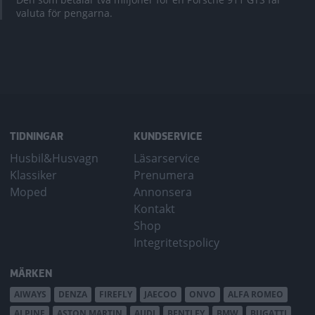
valuta för pengarna.
TIDNINGAR
KUNDSERVICE
Husbil&Husvagn
Läsarservice
Klassiker
Prenumera
Moped
Annonsera
Kontakt
Shop
Integritetspolicy
MÄRKEN
AIWAYS
DENZA
FIREFLY
JAECOO
ONVO
ALFA ROMEO
ALPINE
ASTON MARTIN
AUDI
BENTLEY
BMW
BUGATTI