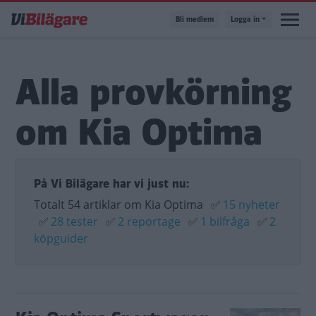
Hoppa
Bli medlem
Logga in
till
huvudinnehåll
Alla provkörning
om Kia Optima
På Vi Bilägare har vi just nu:
Totalt 54 artiklar om Kia Optima
✅
15 nyheter
✅
28 tester
✅
2 reportage
✅
1 bilfråga
✅
2
köpguider