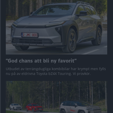
”God chans att bli ny favorit”
Utbudet av terrängdugliga kombibilar har krympt men fylls
nu på av eldrivna Toyota bZ4X Touring. Vi provkör.