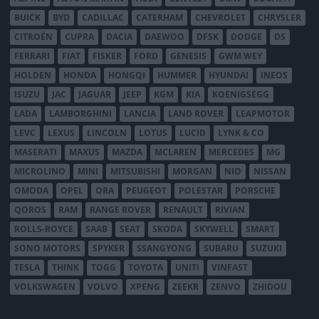
BUICK
BYD
CADILLAC
CATERHAM
CHEVROLET
CHRYSLER
CITROËN
CUPRA
DACIA
DAEWOO
DFSK
DODGE
DS
FERRARI
FIAT
FISKER
FORD
GENESIS
GWM WEY
HOLDEN
HONDA
HONGQI
HUMMER
HYUNDAI
INEOS
ISUZU
JAC
JAGUAR
JEEP
KGM
KIA
KOENIGSEGG
LADA
LAMBORGHINI
LANCIA
LAND ROVER
LEAPMOTOR
LEVC
LEXUS
LINCOLN
LOTUS
LUCID
LYNK & CO
MASERATI
MAXUS
MAZDA
MCLAREN
MERCEDES
MG
MICROLINO
MINI
MITSUBISHI
MORGAN
NIO
NISSAN
OMODA
OPEL
ORA
PEUGEOT
POLESTAR
PORSCHE
QOROS
RAM
RANGE ROVER
RENAULT
RIVIAN
ROLLS-ROYCE
SAAB
SEAT
SKODA
SKYWELL
SMART
SONO MOTORS
SPYKER
SSANGYONG
SUBARU
SUZUKI
TESLA
THINK
TOGG
TOYOTA
UNITI
VINFAST
VOLKSWAGEN
VOLVO
XPENG
ZEEKR
ZENVO
ZHIDOU