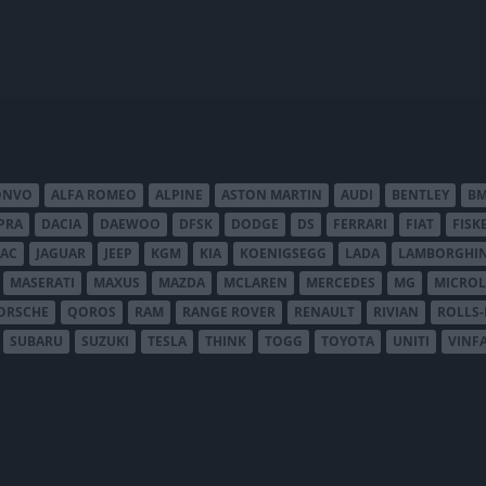
ONVO
ALFA ROMEO
ALPINE
ASTON MARTIN
AUDI
BENTLEY
B
PRA
DACIA
DAEWOO
DFSK
DODGE
DS
FERRARI
FIAT
FISK
JAC
JAGUAR
JEEP
KGM
KIA
KOENIGSEGG
LADA
LAMBORGHIN
MASERATI
MAXUS
MAZDA
MCLAREN
MERCEDES
MG
MICROL
ORSCHE
QOROS
RAM
RANGE ROVER
RENAULT
RIVIAN
ROLLS
SUBARU
SUZUKI
TESLA
THINK
TOGG
TOYOTA
UNITI
VINF