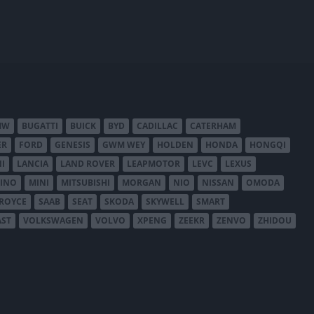
MW
BUGATTI
BUICK
BYD
CADILLAC
CATERHAM
ER
FORD
GENESIS
GWM WEY
HOLDEN
HONDA
HONGQI
I
LANCIA
LAND ROVER
LEAPMOTOR
LEVC
LEXUS
INO
MINI
MITSUBISHI
MORGAN
NIO
NISSAN
OMODA
-ROYCE
SAAB
SEAT
SKODA
SKYWELL
SMART
AST
VOLKSWAGEN
VOLVO
XPENG
ZEEKR
ZENVO
ZHIDOU