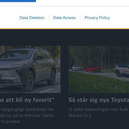
Data Deletion
Data Access
Privacy Policy
 att bli ny favorit”
Så står sig nya Toyot
rrängdugliga kombibilar har
Vi ställe nykomlingen mot Audi
lls nu på av eldrivna Toyota
Mazda CX-5.
 Vi provkör.