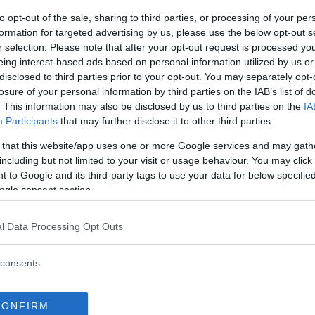
r omkring 200 000 kronor – eller 3 000
to opt-out of the sale, sharing to third parties, or processing of your per
l flera populära modeller och listar
formation for targeted advertising by us, please use the below opt-out s
r selection. Please note that after your opt-out request is processed y
eing interest-based ads based on personal information utilized by us or
disclosed to third parties prior to your opt-out. You may separately opt-
losure of your personal information by third parties on the IAB’s list of
. This information may also be disclosed by us to third parties on the
IA
råd, plus och minus
Participants
that may further disclose it to other third parties.
 utrymme för pengarna. Här är fem
 that this website/app uses one or more Google services and may gath
including but not limited to your visit or usage behaviour. You may click 
 to Google and its third-party tags to use your data for below specifi
ogle consent section.
äraste bilar
l Data Processing Opt Outs
s populäraste bilmodeller? Vi listar de
consents
 svagheter.
CONFIRM