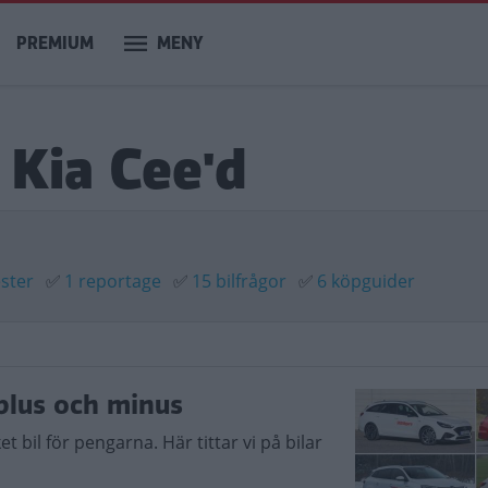
PREMIUM
MENY
 Kia Cee'd
ester
✅
1 reportage
✅
15 bilfrågor
✅
6 köpguider
 plus och minus
 bil för pengarna. Här tittar vi på bilar