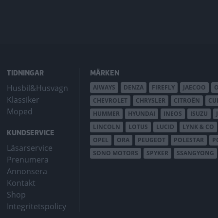
TIDNINGAR
MÄRKEN
Husbil&Husvagn
AIWAYS
DENZA
FIREFLY
JAECOO
Klassiker
CHEVROLET
CHRYSLER
CITROËN
CU
Moped
HUMMER
HYUNDAI
INEOS
ISUZU
LINCOLN
LOTUS
LUCID
LYNK & CO
KUNDSERVICE
OPEL
ORA
PEUGEOT
POLESTAR
P
Läsarservice
SONO MOTORS
SPYKER
SSANGYONG
Prenumera
Annonsera
Kontakt
Shop
Integritetspolicy