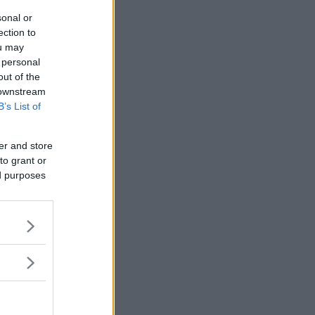
sonal or
ection to
ou may
 personal
out of the
 downstream
B’s List of
er and store
to grant or
ed purposes