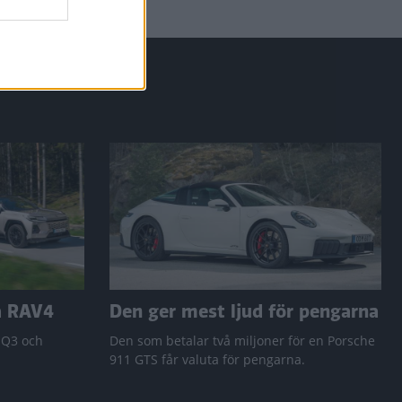
a RAV4
Den ger mest ljud för pengarna
 Q3 och
Den som betalar två miljoner för en Porsche
911 GTS får valuta för pengarna.