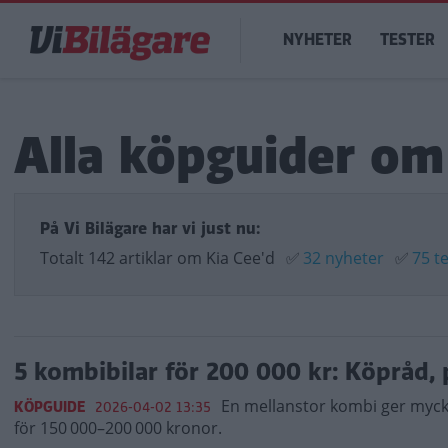
Hoppa
Main
till
NYHETER
TESTER
navigation
huvudinnehåll
Alla köpguider om
På Vi Bilägare har vi just nu:
Totalt 142 artiklar om Kia Cee'd
✅
32 nyheter
✅
75 t
5 kombibilar för 200 000 kr: Köpråd,
En mellanstor kombi ger mycket
KÖPGUIDE
2026-04-02 13:35
för 150 000–200 000 kronor.