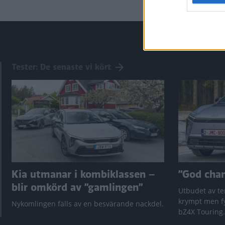
Tester: De senaste vi kört
Kia utmanar i kombiklassen –
”God chans
blir omkörd av ”gamlingen”
Utbudet av te
krympt men fy
Nykomlingen fälls av en besvärande nackdel.
bZ4X Touring.