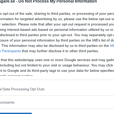
agare.se -
Do Not Process My Personal Information
to opt-out of the sale, sharing to third parties, or processing of your per
formation for targeted advertising by us, please use the below opt-out s
r selection. Please note that after your opt-out request is processed y
eing interest-based ads based on personal information utilized by us or
disclosed to third parties prior to your opt-out. You may separately opt-
losure of your personal information by third parties on the IAB’s list of
. This information may also be disclosed by us to third parties on the
IA
Participants
that may further disclose it to other third parties.
 that this website/app uses one or more Google services and may gath
including but not limited to your visit or usage behaviour. You may click 
 to Google and its third-party tags to use your data for below specifi
ogle consent section.
l Data Processing Opt Outs
 att bli ny favorit”
Så står sig nya Toyot
consents
rrängdugliga kombibilar har
Vi ställe nykomlingen mot Audi