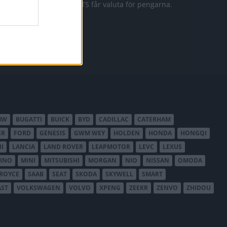
911 GTS får valuta för pengarna.
MW
BUGATTI
BUICK
BYD
CADILLAC
CATERHAM
ER
FORD
GENESIS
GWM WEY
HOLDEN
HONDA
HONGQI
I
LANCIA
LAND ROVER
LEAPMOTOR
LEVC
LEXUS
INO
MINI
MITSUBISHI
MORGAN
NIO
NISSAN
OMODA
-ROYCE
SAAB
SEAT
SKODA
SKYWELL
SMART
AST
VOLKSWAGEN
VOLVO
XPENG
ZEEKR
ZENVO
ZHIDOU