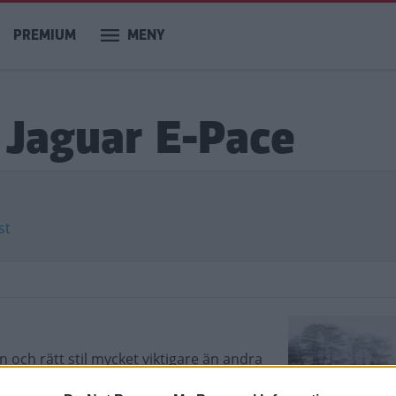
PREMIUM
MENY
 Jaguar E-Pace
st
n och rätt stil mycket viktigare än andra
s, två små suvar som kan få riktigt stor