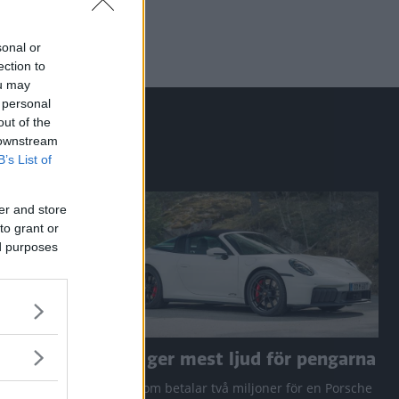
sonal or
ection to
ou may
 personal
out of the
 downstream
B’s List of
er and store
to grant or
ed purposes
a RAV4
Den ger mest ljud för pengarna
 Q3 och
Den som betalar två miljoner för en Porsche