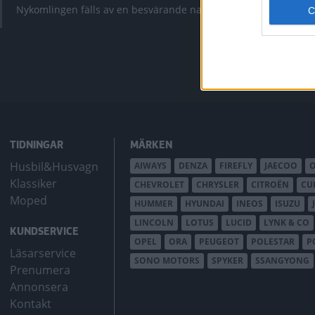
krympt men fy
Nykomlingen fälls av en besvärande nackdel.
bZ4X Touring.
TIDNINGAR
MÄRKEN
Husbil&Husvagn
AIWAYS
DENZA
FIREFLY
JAECOO
Klassiker
CHEVROLET
CHRYSLER
CITROËN
CU
Moped
HUMMER
HYUNDAI
INEOS
ISUZU
LINCOLN
LOTUS
LUCID
LYNK & CO
KUNDSERVICE
OPEL
ORA
PEUGEOT
POLESTAR
P
Läsarservice
SONO MOTORS
SPYKER
SSANGYONG
Prenumera
Annonsera
Kontakt