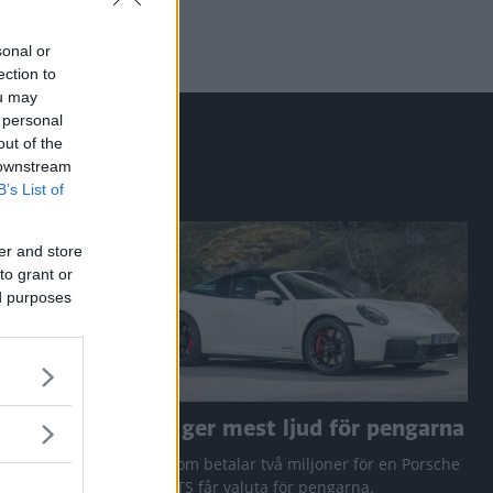
sonal or
ection to
ou may
 personal
out of the
 downstream
B’s List of
er and store
to grant or
ed purposes
a RAV4
Den ger mest ljud för pengarna
 Q3 och
Den som betalar två miljoner för en Porsche
911 GTS får valuta för pengarna.