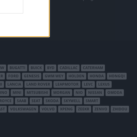
MW
BUGATTI
BUICK
BYD
CADILLAC
CATERHAM
ER
FORD
GENESIS
GWM WEY
HOLDEN
HONDA
HONGQI
I
LANCIA
LAND ROVER
LEAPMOTOR
LEVC
LEXUS
INO
MINI
MITSUBISHI
MORGAN
NIO
NISSAN
OMODA
-ROYCE
SAAB
SEAT
SKODA
SKYWELL
SMART
AST
VOLKSWAGEN
VOLVO
XPENG
ZEEKR
ZENVO
ZHIDOU