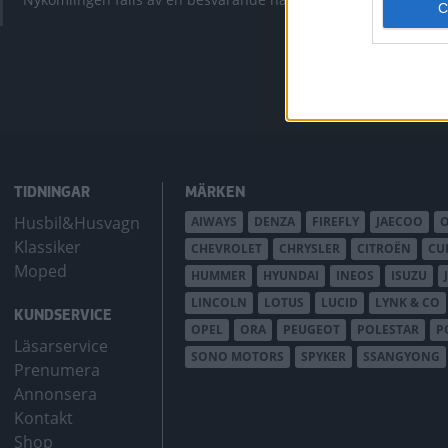
bZ4X Touring.
TIDNINGAR
MÄRKEN
Husbil&Husvagn
AIWAYS
DENZA
FIREFLY
JAECOO
Klassiker
CHEVROLET
CHRYSLER
CITROËN
CU
Moped
HUMMER
HYUNDAI
INEOS
ISUZU
LINCOLN
LOTUS
LUCID
LYNK & CO
KUNDSERVICE
OPEL
ORA
PEUGEOT
POLESTAR
P
Läsarservice
SONO MOTORS
SPYKER
SSANGYONG
Prenumera
Annonsera
Kontakt
Shop