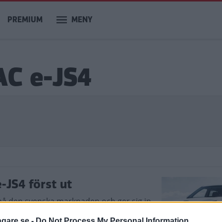
PREMIUM
MENY
AC e-JS4
e-JS4 först ut
 på den svenska marknaden och ger sig in
agare.se -
Do Not Process My Personal Information