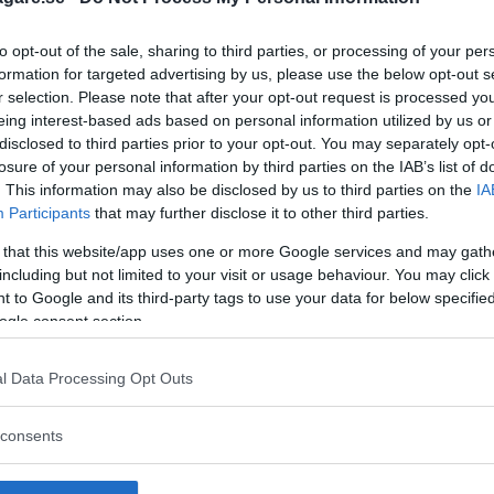
to opt-out of the sale, sharing to third parties, or processing of your per
formation for targeted advertising by us, please use the below opt-out s
r selection. Please note that after your opt-out request is processed y
eing interest-based ads based on personal information utilized by us or
disclosed to third parties prior to your opt-out. You may separately opt-
losure of your personal information by third parties on the IAB’s list of
. This information may also be disclosed by us to third parties on the
IA
Participants
that may further disclose it to other third parties.
 that this website/app uses one or more Google services and may gath
including but not limited to your visit or usage behaviour. You may click 
 to Google and its third-party tags to use your data for below specifi
ogle consent section.
l Data Processing Opt Outs
 att bli ny favorit”
Så står sig nya Toyot
consents
rrängdugliga kombibilar har
Vi ställe nykomlingen mot Audi
lls nu på av eldrivna Toyota
Mazda CX-5.