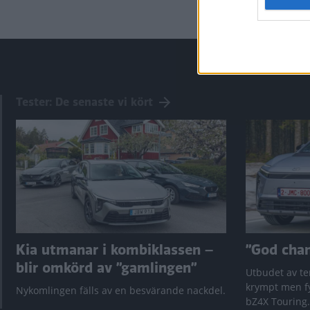
Tester: De senaste vi kört
Kia utmanar i kombiklassen –
”God chans
blir omkörd av ”gamlingen”
Utbudet av te
krympt men fy
Nykomlingen fälls av en besvärande nackdel.
bZ4X Touring.