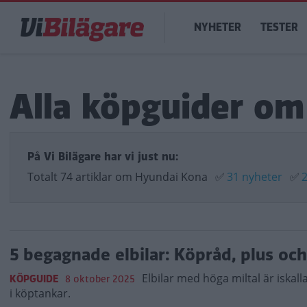
Hoppa
Main
till
NYHETER
TESTER
navigation
huvudinnehåll
Alla köpguider o
På Vi Bilägare har vi just nu:
Totalt 74 artiklar om Hyundai Kona
✅
31 nyheter
✅
2
5 begagnade elbilar: Köpråd, plus oc
Elbilar med höga miltal är iska
KÖPGUIDE
8 oktober 2025
i köptankar.