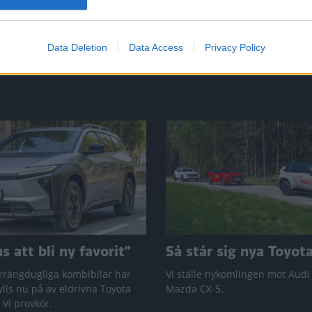
Data Deletion
Data Access
Privacy Policy
 att bli ny favorit”
Så står sig nya Toyot
rrängdugliga kombibilar har
Vi ställe nykomlingen mot Audi
lls nu på av eldrivna Toyota
Mazda CX-5.
 Vi provkör.