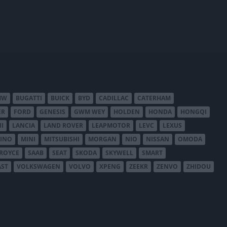
MW
BUGATTI
BUICK
BYD
CADILLAC
CATERHAM
ER
FORD
GENESIS
GWM WEY
HOLDEN
HONDA
HONGQI
I
LANCIA
LAND ROVER
LEAPMOTOR
LEVC
LEXUS
INO
MINI
MITSUBISHI
MORGAN
NIO
NISSAN
OMODA
-ROYCE
SAAB
SEAT
SKODA
SKYWELL
SMART
AST
VOLKSWAGEN
VOLVO
XPENG
ZEEKR
ZENVO
ZHIDOU