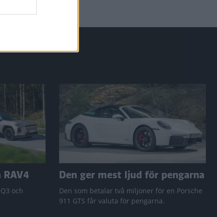
a RAV4
Den ger mest ljud för pengarna
 Q3 och
Den som betalar två miljoner för en Porsche
911 GTS får valuta för pengarna.