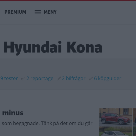
PREMIUM
MENY
m Hyundai Kona
9 tester
✅
2 reportage
✅
2 bilfrågor
✅
6 köpguider
h minus
lla som begagnade. Tänk på det om du går