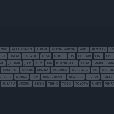
ONVO
ALFA ROMEO
ALPINE
ASTON MARTIN
AUDI
BENTLEY
B
PRA
DACIA
DAEWOO
DFSK
DODGE
DS
FERRARI
FIAT
FISK
JAC
JAGUAR
JEEP
KGM
KIA
KOENIGSEGG
LADA
LAMBORGHIN
MASERATI
MAXUS
MAZDA
MCLAREN
MERCEDES
MG
MICROL
ORSCHE
QOROS
RAM
RANGE ROVER
RENAULT
RIVIAN
ROLLS
SUBARU
SUZUKI
TESLA
THINK
TOGG
TOYOTA
UNITI
VINF