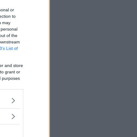
sonal or
ection to
ou may
 personal
out of the
 downstream
B’s List of
er and store
to grant or
ed purposes