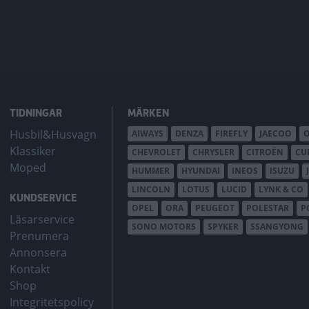
TIDNINGAR
MÄRKEN
Husbil&Husvagn
AIWAYS
DENZA
FIREFLY
JAECOO
Klassiker
CHEVROLET
CHRYSLER
CITROËN
CU
Moped
HUMMER
HYUNDAI
INEOS
ISUZU
LINCOLN
LOTUS
LUCID
LYNK & CO
KUNDSERVICE
OPEL
ORA
PEUGEOT
POLESTAR
P
Läsarservice
SONO MOTORS
SPYKER
SSANGYONG
Prenumera
Annonsera
Kontakt
Shop
Integritetspolicy