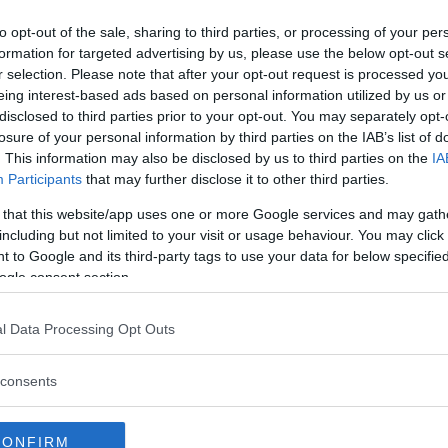
 överkomliga. Här tittar vi på fem
to opt-out of the sale, sharing to third parties, or processing of your per
nder det senaste halvåret.
formation for targeted advertising by us, please use the below opt-out s
r selection. Please note that after your opt-out request is processed y
eing interest-based ads based on personal information utilized by us or
disclosed to third parties prior to your opt-out. You may separately opt-
losure of your personal information by third parties on the IAB’s list of
ska du välja
. This information may also be disclosed by us to third parties on the
IA
Participants
that may further disclose it to other third parties.
r omkring 200 000 kronor – eller 3 000
 that this website/app uses one or more Google services and may gath
l flera populära modeller och listar
including but not limited to your visit or usage behaviour. You may click 
 to Google and its third-party tags to use your data for below specifi
ogle consent section.
l Data Processing Opt Outs
 minus
r som är lite vänligare för plånboken.
consents
CONFIRM