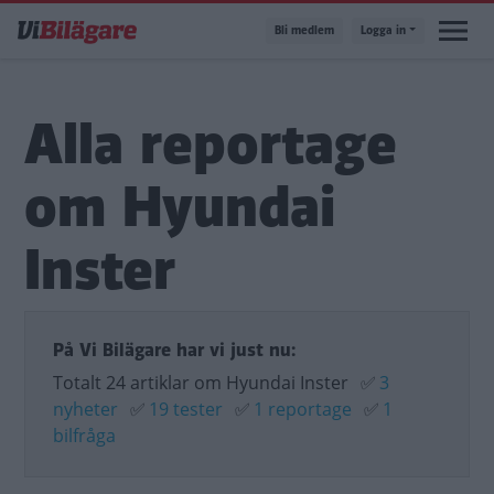
Hoppa
Bli medlem
Logga in
till
huvudinnehåll
Alla reportage
om Hyundai
Inster
På Vi Bilägare har vi just nu:
Totalt 24 artiklar om Hyundai Inster
✅
3
nyheter
✅
19 tester
✅
1 reportage
✅
1
bilfråga