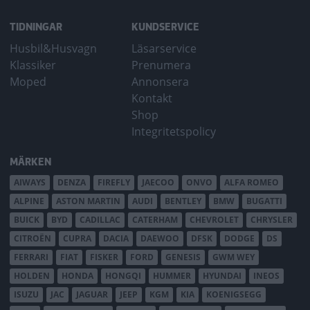
TIDNINGAR
KUNDSERVICE
Husbil&Husvagn
Läsarservice
Klassiker
Prenumera
Moped
Annonsera
Kontakt
Shop
Integritetspolicy
MÄRKEN
AIWAYS
DENZA
FIREFLY
JAECOO
ONVO
ALFA ROMEO
ALPINE
ASTON MARTIN
AUDI
BENTLEY
BMW
BUGATTI
BUICK
BYD
CADILLAC
CATERHAM
CHEVROLET
CHRYSLER
CITROËN
CUPRA
DACIA
DAEWOO
DFSK
DODGE
DS
FERRARI
FIAT
FISKER
FORD
GENESIS
GWM WEY
HOLDEN
HONDA
HONGQI
HUMMER
HYUNDAI
INEOS
ISUZU
JAC
JAGUAR
JEEP
KGM
KIA
KOENIGSEGG