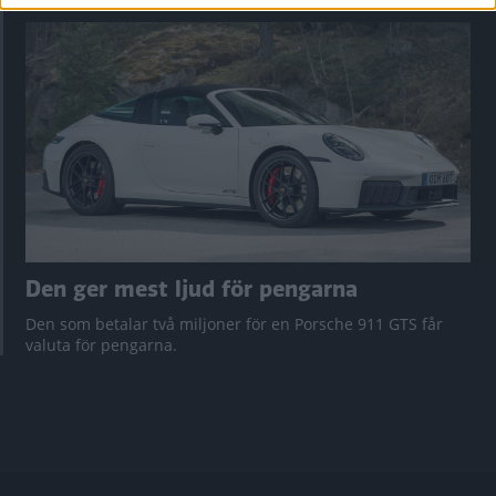
Den ger mest ljud för pengarna
Den som betalar två miljoner för en Porsche 911 GTS får
valuta för pengarna.