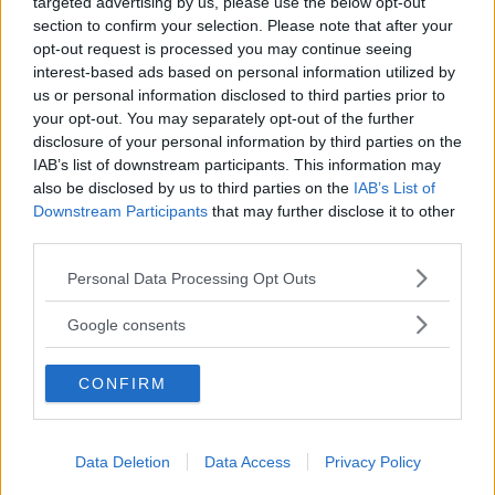
targeted advertising by us, please use the below opt-out
section to confirm your selection. Please note that after your
opt-out request is processed you may continue seeing
interest-based ads based on personal information utilized by
”God chans att bli ny favorit”
us or personal information disclosed to third parties prior to
your opt-out. You may separately opt-out of the further
Utbudet av terrängdugliga kombibilar har krympt men fylls
disclosure of your personal information by third parties on the
nu på av eldrivna Toyota bZ4X Touring. Vi provkör.
IAB’s list of downstream participants. This information may
also be disclosed by us to third parties on the
IAB’s List of
Downstream Participants
that may further disclose it to other
third parties.
Please note that this website/app uses one or more Google
Personal Data Processing Opt Outs
services and may gather and store information including but
not limited to your visit or usage behaviour. You may click to
Google consents
grant or deny consent to Google and its third-party tags to
use your data for below specified purposes in below Google
CONFIRM
consent section.
Så står sig nya Toyota RAV4
Data Deletion
Data Access
Privacy Policy
Vi ställe nykomlingen mot Audi Q3 och Mazda CX-5.