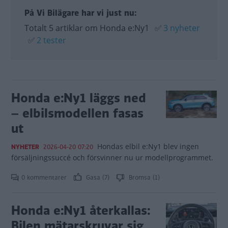
På Vi Bilägare har vi just nu:
Totalt 5 artiklar om Honda e:Ny1
✅
3 nyheter
✅
2 tester
Honda e:Ny1 läggs ned
– elbilsmodellen fasas
ut
Hondas elbil e:Ny1 blev ingen
NYHETER
2026-04-20 07:20
försäljningssuccé och försvinner nu ur modellprogrammet.
0 kommentarer
Gasa (7)
Bromsa (1)
Honda e:Ny1 återkallas:
Bilen mätarskruvar sig