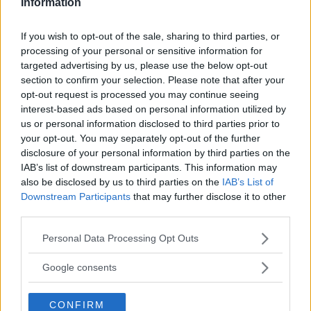
Information
If you wish to opt-out of the sale, sharing to third parties, or
processing of your personal or sensitive information for
targeted advertising by us, please use the below opt-out
section to confirm your selection. Please note that after your
Tester: De senaste vi kört
opt-out request is processed you may continue seeing
interest-based ads based on personal information utilized by
us or personal information disclosed to third parties prior to
your opt-out. You may separately opt-out of the further
disclosure of your personal information by third parties on the
IAB’s list of downstream participants. This information may
also be disclosed by us to third parties on the
IAB’s List of
Downstream Participants
that may further disclose it to other
third parties.
Please note that this website/app uses one or more Google
Personal Data Processing Opt Outs
services and may gather and store information including but
not limited to your visit or usage behaviour. You may click to
Kia utmanar i kombiklassen – blir omkörd
Google consents
grant or deny consent to Google and its third-party tags to
av ”gamlingen”
use your data for below specified purposes in below Google
CONFIRM
consent section.
Nykomlingen fälls av en besvärande nackdel.