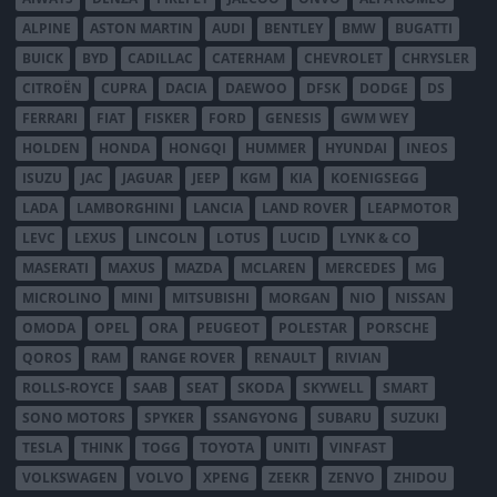
ALPINE
ASTON MARTIN
AUDI
BENTLEY
BMW
BUGATTI
BUICK
BYD
CADILLAC
CATERHAM
CHEVROLET
CHRYSLER
CITROËN
CUPRA
DACIA
DAEWOO
DFSK
DODGE
DS
FERRARI
FIAT
FISKER
FORD
GENESIS
GWM WEY
HOLDEN
HONDA
HONGQI
HUMMER
HYUNDAI
INEOS
ISUZU
JAC
JAGUAR
JEEP
KGM
KIA
KOENIGSEGG
LADA
LAMBORGHINI
LANCIA
LAND ROVER
LEAPMOTOR
LEVC
LEXUS
LINCOLN
LOTUS
LUCID
LYNK & CO
MASERATI
MAXUS
MAZDA
MCLAREN
MERCEDES
MG
MICROLINO
MINI
MITSUBISHI
MORGAN
NIO
NISSAN
OMODA
OPEL
ORA
PEUGEOT
POLESTAR
PORSCHE
QOROS
RAM
RANGE ROVER
RENAULT
RIVIAN
ROLLS-ROYCE
SAAB
SEAT
SKODA
SKYWELL
SMART
SONO MOTORS
SPYKER
SSANGYONG
SUBARU
SUZUKI
TESLA
THINK
TOGG
TOYOTA
UNITI
VINFAST
VOLKSWAGEN
VOLVO
XPENG
ZEEKR
ZENVO
ZHIDOU