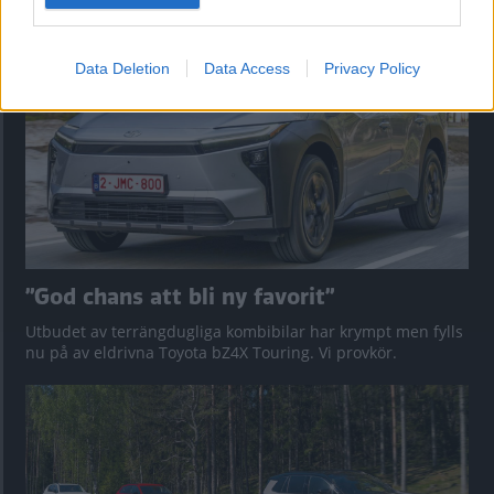
Data Deletion
Data Access
Privacy Policy
”God chans att bli ny favorit”
Utbudet av terrängdugliga kombibilar har krympt men fylls
nu på av eldrivna Toyota bZ4X Touring. Vi provkör.