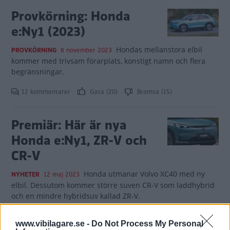
Provkörning: Honda
e:Ny1 (2023)
Hondas mellanstora elbil
PROVKÖRNING
8 november 2023
kommer med trivsam förarplats, konstigt namn och flera
begränsningar.
12 kommentarer
Gasa (20)
Bromsa (15)
Premiär: Här är nya
Honda e:Ny1, ZR-V och
CR-V
Honda utmanar Volvo XC40 med ny
NYHETER
12 maj 2023
elbil. Dessutom kommer större suven CR-V som laddhybrid
och en mindre hybridsuv kallad ZR-V.
5 kommentarer
Gasa (21)
Bromsa (10)
www.vibilagare.se -
Do Not Process My Personal