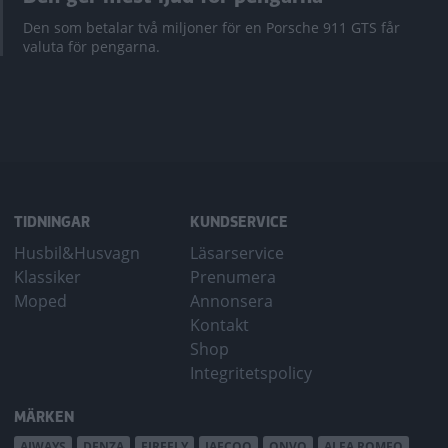
Den som betalar två miljoner för en Porsche 911 GTS får
valuta för pengarna.
TIDNINGAR
KUNDSERVICE
Husbil&Husvagn
Läsarservice
Klassiker
Prenumera
Moped
Annonsera
Kontakt
Shop
Integritetspolicy
MÄRKEN
AIWAYS
DENZA
FIREFLY
JAECOO
ONVO
ALFA ROMEO