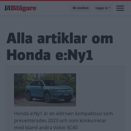
Hoppa
Bli medlem
Logga in
till
huvudinnehåll
Alla artiklar om
Honda e:Ny1
Honda e:Ny1 är en eldriven kompaktsuv som
presenterades 2023 och som konkurrerar
med bland andra Volvo XC40.