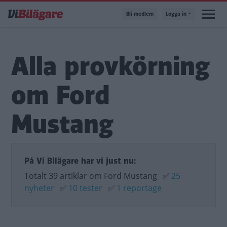
Hoppa
Bli medlem
Logga in
till
huvudinnehåll
Alla provkörning
om Ford
Mustang
På Vi Bilägare har vi just nu:
Totalt 39 artiklar om Ford Mustang
✅
25
nyheter
✅
10 tester
✅
1 reportage