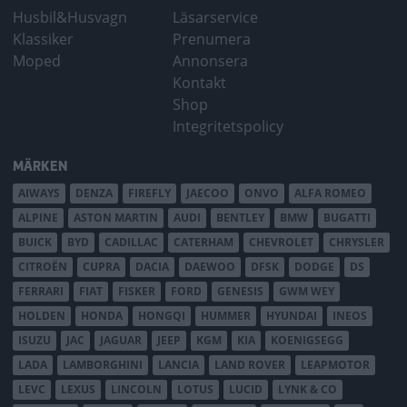
Husbil&Husvagn
Läsarservice
Klassiker
Prenumera
Moped
Annonsera
Kontakt
Shop
Integritetspolicy
MÄRKEN
AIWAYS
DENZA
FIREFLY
JAECOO
ONVO
ALFA ROMEO
ALPINE
ASTON MARTIN
AUDI
BENTLEY
BMW
BUGATTI
BUICK
BYD
CADILLAC
CATERHAM
CHEVROLET
CHRYSLER
CITROËN
CUPRA
DACIA
DAEWOO
DFSK
DODGE
DS
FERRARI
FIAT
FISKER
FORD
GENESIS
GWM WEY
HOLDEN
HONDA
HONGQI
HUMMER
HYUNDAI
INEOS
ISUZU
JAC
JAGUAR
JEEP
KGM
KIA
KOENIGSEGG
LADA
LAMBORGHINI
LANCIA
LAND ROVER
LEAPMOTOR
LEVC
LEXUS
LINCOLN
LOTUS
LUCID
LYNK & CO