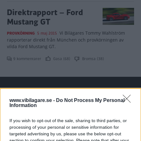
Direktrapport – Ford
Mustang GT
Vi Bilägares Tommy Wahlström
PROVKÖRNING
5 maj 2015
rapporterar direkt från München och provkörningen av
vilda Ford Mustang GT.
9 kommentarer
Gasa (68)
Bromsa (38)
www.vibilagare.se -
Do Not Process My Personal
Tester: De senaste vi kört
Information
If you wish to opt-out of the sale, sharing to third parties, or
processing of your personal or sensitive information for
targeted advertising by us, please use the below opt-out
section to confirm your selection. Please note that after your