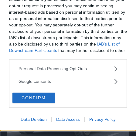
opt-out request is processed you may continue seeing
interest-based ads based on personal information utilized by
us or personal information disclosed to third parties prior to
your opt-out. You may separately opt-out of the further
disclosure of your personal information by third parties on the
IAB’s list of downstream participants. This information may
also be disclosed by us to third parties on the
IAB’s List of
Kia utmanar i kombiklassen – blir omkörd
Downstream Participants
that may further disclose it to other
av ”gamlingen”
third parties.
Nykomlingen fälls av en besvärande nackdel.
Please note that this website/app uses one or more Google
Personal Data Processing Opt Outs
services and may gather and store information including but
not limited to your visit or usage behaviour. You may click to
Google consents
grant or deny consent to Google and its third-party tags to
use your data for below specified purposes in below Google
CONFIRM
consent section.
Data Deletion
Data Access
Privacy Policy