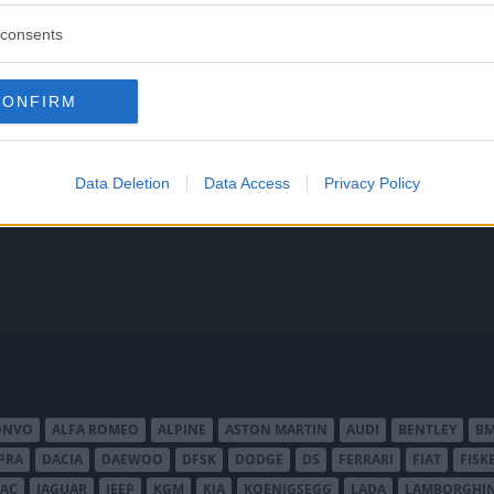
consents
CONFIRM
 att bli ny favorit”
Så står sig nya Toyot
rrängdugliga kombibilar har
Vi ställe nykomlingen mot Audi
lls nu på av eldrivna Toyota
Mazda CX-5.
Data Deletion
Data Access
Privacy Policy
 Vi provkör.
ONVO
ALFA ROMEO
ALPINE
ASTON MARTIN
AUDI
BENTLEY
B
PRA
DACIA
DAEWOO
DFSK
DODGE
DS
FERRARI
FIAT
FISK
JAC
JAGUAR
JEEP
KGM
KIA
KOENIGSEGG
LADA
LAMBORGHIN