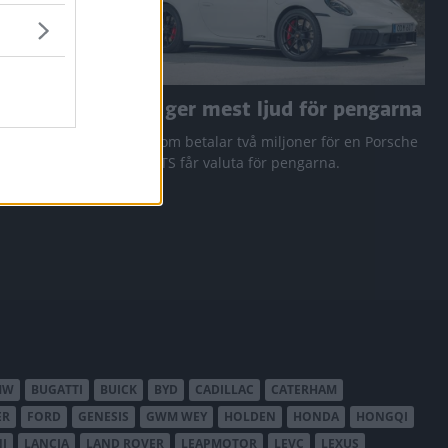
a RAV4
Den ger mest ljud för pengarna
 Q3 och
Den som betalar två miljoner för en Porsche
911 GTS får valuta för pengarna.
MW
BUGATTI
BUICK
BYD
CADILLAC
CATERHAM
ER
FORD
GENESIS
GWM WEY
HOLDEN
HONDA
HONGQI
I
LANCIA
LAND ROVER
LEAPMOTOR
LEVC
LEXUS