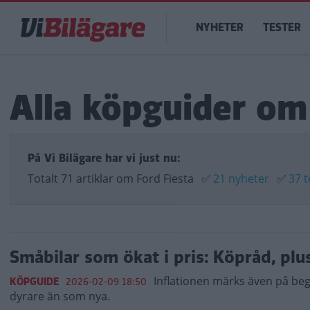
Hoppa
Main
till
NYHETER
TESTER
navigation
huvudinnehåll
Alla köpguider om
På Vi Bilägare har vi just nu:
Totalt 71 artiklar om Ford Fiesta
✅
21 nyheter
✅
37 t
Småbilar som ökat i pris: Köpråd, pl
Inflationen märks även på be
KÖPGUIDE
2026-02-09 18:50
dyrare än som nya.