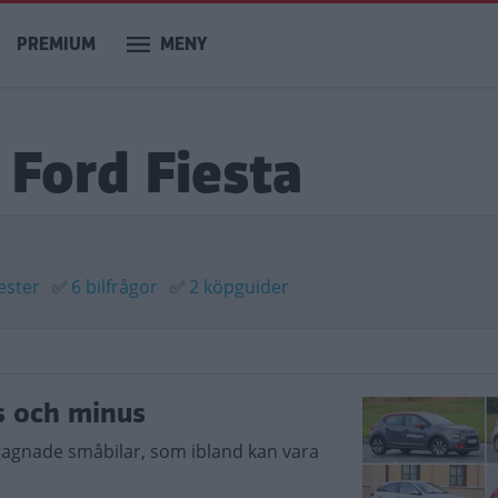
PREMIUM
MENY
 Ford Fiesta
ester
✅
6 bilfrågor
✅
2 köpguider
us och minus
gagnade småbilar, som ibland kan vara