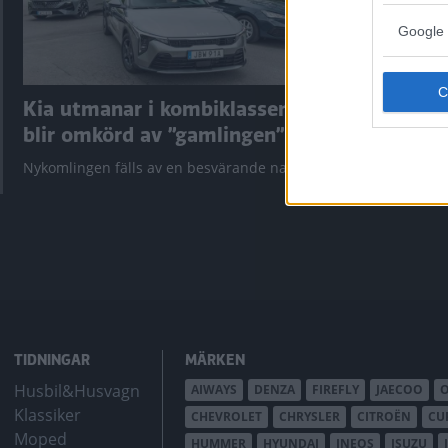
Google 
Kia utmanar i kombiklassen –
”God chans
blir omkörd av ”gamlingen”
Utbudet av te
krympt men fy
Nykomlingen fälls av en besvärande nackdel.
bZ4X Touring.
TIDNINGAR
MÄRKEN
Husbil&Husvagn
AIWAYS
DENZA
FIREFLY
JAECOO
Klassiker
CHEVROLET
CHRYSLER
CITROËN
CU
Moped
HUMMER
HYUNDAI
INEOS
ISUZU