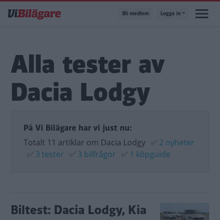
Hoppa
Bli medlem
Logga in
till
huvudinnehåll
Alla tester av
Dacia Lodgy
På Vi Bilägare har vi just nu:
Totalt 11 artiklar om Dacia Lodgy
✅
2 nyheter
✅
3 tester
✅
3 bilfrågor
✅
1 köpguide
Biltest: Dacia Lodgy, Kia