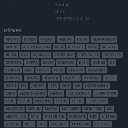
Kontakt
Shop
Integritetspolicy
MÄRKEN
AIWAYS
DENZA
FIREFLY
JAECOO
ONVO
ALFA ROMEO
ALPINE
ASTON MARTIN
AUDI
BENTLEY
BMW
BUGATTI
BUICK
BYD
CADILLAC
CATERHAM
CHEVROLET
CHRYSLER
CITROËN
CUPRA
DACIA
DAEWOO
DFSK
DODGE
DS
FERRARI
FIAT
FISKER
FORD
GENESIS
GWM WEY
HOLDEN
HONDA
HONGQI
HUMMER
HYUNDAI
INEOS
ISUZU
JAC
JAGUAR
JEEP
KGM
KIA
KOENIGSEGG
LADA
LAMBORGHINI
LANCIA
LAND ROVER
LEAPMOTOR
LEVC
LEXUS
LINCOLN
LOTUS
LUCID
LYNK & CO
MASERATI
MAXUS
MAZDA
MCLAREN
MERCEDES
MG
MICROLINO
MINI
MITSUBISHI
MORGAN
NIO
NISSAN
OMODA
OPEL
ORA
PEUGEOT
POLESTAR
PORSCHE