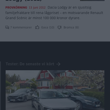
Dacia Lodgy är en sjusitsig
PROVKÖRNING
13 juni 2012
familjefraktare till rena lågpriset – en motsvarande Renault
Grand Scénic är minst 100 000 kronor dyrare.
7 kommentarer
Gasa (10)
Bromsa (8)
Tester: De senaste vi kört