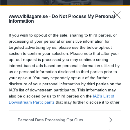
www.vibilagare.se -
Do Not Process My Personal
Information
Kia utmanar i kombiklassen – blir omkörd
av ”gamlingen”
If you wish to opt-out of the sale, sharing to third parties, or
Nykomlingen fälls av en besvärande nackdel.
processing of your personal or sensitive information for
targeted advertising by us, please use the below opt-out
section to confirm your selection. Please note that after your
opt-out request is processed you may continue seeing
interest-based ads based on personal information utilized by
us or personal information disclosed to third parties prior to
your opt-out. You may separately opt-out of the further
disclosure of your personal information by third parties on the
IAB’s list of downstream participants. This information may
also be disclosed by us to third parties on the
IAB’s List of
Downstream Participants
that may further disclose it to other
third parties.
”God chans att bli ny favorit”
Please note that this website/app uses one or more Google
Personal Data Processing Opt Outs
services and may gather and store information including but
Utbudet av terrängdugliga kombibilar har krympt men fylls