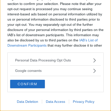
section to confirm your selection. Please note that after your
opt-out request is processed you may continue seeing
interest-based ads based on personal information utilized by
”God chans att bli ny favorit”
us or personal information disclosed to third parties prior to
your opt-out. You may separately opt-out of the further
Utbudet av terrängdugliga kombibilar har krympt men fylls
nu på av eldrivna Toyota bZ4X Touring. Vi provkör.
disclosure of your personal information by third parties on the
IAB’s list of downstream participants. This information may
also be disclosed by us to third parties on the
IAB’s List of
Downstream Participants
that may further disclose it to other
third parties.
Please note that this website/app uses one or more Google
Personal Data Processing Opt Outs
services and may gather and store information including but
not limited to your visit or usage behaviour. You may click to
Google consents
grant or deny consent to Google and its third-party tags to
use your data for below specified purposes in below Google
CONFIRM
consent section.
Så står sig nya Toyota RAV4
Data Deletion
Data Access
Privacy Policy
Vi ställe nykomlingen mot Audi Q3 och Mazda CX-5.