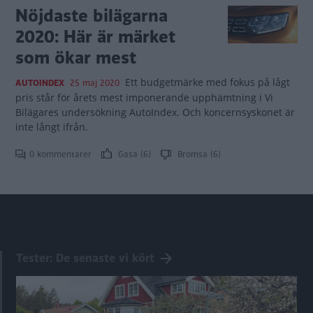
Nöjdaste bilägarna
2020: Här är märket
som ökar mest
Ett budgetmärke med fokus på lågt
AUTOINDEX
25 maj 2020
pris står för årets mest imponerande upphämtning i Vi
Bilägares undersökning AutoIndex. Och koncernsyskonet är
inte långt ifrån.
0 kommentarer
Gasa (6)
Bromsa (6)
Tester: De senaste vi kört