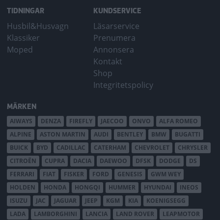
TIDNINGAR
KUNDSERVICE
Husbil&Husvagn
Läsarservice
Klassiker
Prenumera
Moped
Annonsera
Kontakt
Shop
Integritetspolicy
MÄRKEN
AIWAYS
DENZA
FIREFLY
JAECOO
ONVO
ALFA ROMEO
ALPINE
ASTON MARTIN
AUDI
BENTLEY
BMW
BUGATTI
BUICK
BYD
CADILLAC
CATERHAM
CHEVROLET
CHRYSLER
CITROËN
CUPRA
DACIA
DAEWOO
DFSK
DODGE
DS
FERRARI
FIAT
FISKER
FORD
GENESIS
GWM WEY
HOLDEN
HONDA
HONGQI
HUMMER
HYUNDAI
INEOS
ISUZU
JAC
JAGUAR
JEEP
KGM
KIA
KOENIGSEGG
LADA
LAMBORGHINI
LANCIA
LAND ROVER
LEAPMOTOR