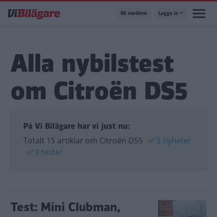
Hoppa
Bli medlem
Logga in
till
huvudinnehåll
Alla nybilstest
om Citroën DS5
På Vi Bilägare har vi just nu:
Totalt 15 artiklar om Citroën DS5
✅
5 nyheter
✅
9 tester
Test: Mini Clubman,