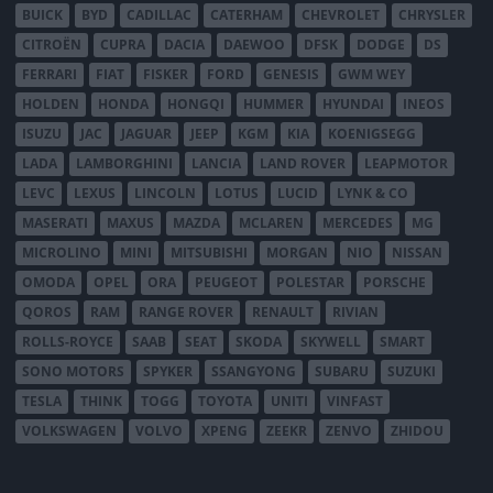
BUICK
BYD
CADILLAC
CATERHAM
CHEVROLET
CHRYSLER
CITROËN
CUPRA
DACIA
DAEWOO
DFSK
DODGE
DS
FERRARI
FIAT
FISKER
FORD
GENESIS
GWM WEY
HOLDEN
HONDA
HONGQI
HUMMER
HYUNDAI
INEOS
ISUZU
JAC
JAGUAR
JEEP
KGM
KIA
KOENIGSEGG
LADA
LAMBORGHINI
LANCIA
LAND ROVER
LEAPMOTOR
LEVC
LEXUS
LINCOLN
LOTUS
LUCID
LYNK & CO
MASERATI
MAXUS
MAZDA
MCLAREN
MERCEDES
MG
MICROLINO
MINI
MITSUBISHI
MORGAN
NIO
NISSAN
OMODA
OPEL
ORA
PEUGEOT
POLESTAR
PORSCHE
QOROS
RAM
RANGE ROVER
RENAULT
RIVIAN
ROLLS-ROYCE
SAAB
SEAT
SKODA
SKYWELL
SMART
SONO MOTORS
SPYKER
SSANGYONG
SUBARU
SUZUKI
TESLA
THINK
TOGG
TOYOTA
UNITI
VINFAST
VOLKSWAGEN
VOLVO
XPENG
ZEEKR
ZENVO
ZHIDOU