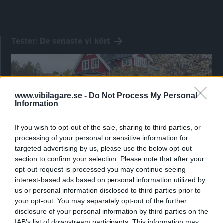
Tester: De senaste vi kört
www.vibilagare.se -
Do Not Process My Personal
Information
If you wish to opt-out of the sale, sharing to third parties, or
processing of your personal or sensitive information for
targeted advertising by us, please use the below opt-out
section to confirm your selection. Please note that after your
opt-out request is processed you may continue seeing
Kia utmanar i kombiklassen – blir omkörd
interest-based ads based on personal information utilized by
av ”gamlingen”
us or personal information disclosed to third parties prior to
your opt-out. You may separately opt-out of the further
Nykomlingen fälls av en besvärande nackdel.
disclosure of your personal information by third parties on the
IAB’s list of downstream participants. This information may