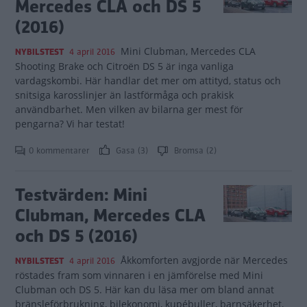
Mercedes CLA och DS 5
(2016)
Mini Clubman, Mercedes CLA
NYBILSTEST
4 april 2016
Shooting Brake och Citroën DS 5 är inga vanliga
vardagskombi. Här handlar det mer om attityd, status och
snitsiga karosslinjer än lastförmåga och prakisk
användbarhet. Men vilken av bilarna ger mest för
pengarna? Vi har testat!
0 kommentarer
Gasa (3)
Bromsa (2)
Testvärden: Mini
Clubman, Mercedes CLA
och DS 5 (2016)
Åkkomforten avgjorde när Mercedes
NYBILSTEST
4 april 2016
röstades fram som vinnaren i en jämförelse med Mini
Clubman och DS 5. Här kan du läsa mer om bland annat
bränsleförbrukning, bilekonomi, kupébuller, barnsäkerhet,