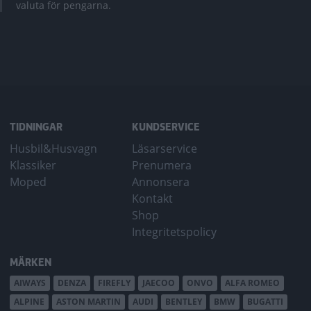
valuta för pengarna.
TIDNINGAR
KUNDSERVICE
Husbil&Husvagn
Läsarservice
Klassiker
Prenumera
Moped
Annonsera
Kontakt
Shop
Integritetspolicy
MÄRKEN
AIWAYS
DENZA
FIREFLY
JAECOO
ONVO
ALFA ROMEO
ALPINE
ASTON MARTIN
AUDI
BENTLEY
BMW
BUGATTI