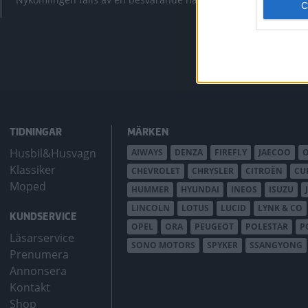
bZ4X Touring.
TIDNINGAR
MÄRKEN
Husbil&Husvagn
AIWAYS
DENZA
FIREFLY
JAECOO
Klassiker
CHEVROLET
CHRYSLER
CITROËN
CU
Moped
HUMMER
HYUNDAI
INEOS
ISUZU
LINCOLN
LOTUS
LUCID
LYNK & CO
KUNDSERVICE
OPEL
ORA
PEUGEOT
POLESTAR
P
Läsarservice
SONO MOTORS
SPYKER
SSANGYONG
Prenumera
Annonsera
Kontakt
Shop