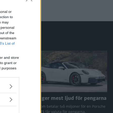
sonal or
ection to
ou may
 personal
out of the
 downstream
B’s List of
er and store
to grant or
ed purposes
a RAV4
Den ger mest ljud för pengarna
 Q3 och
Den som betalar två miljoner för en Porsche
911 GTS får valuta för pengarna.