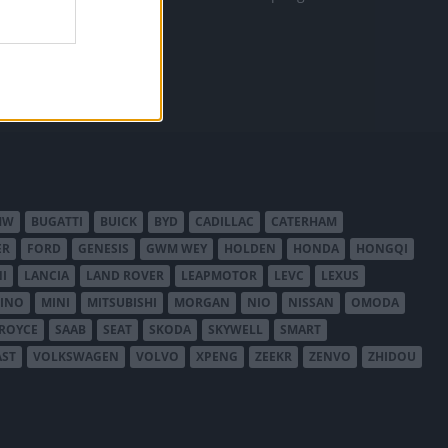
MW
BUGATTI
BUICK
BYD
CADILLAC
CATERHAM
ER
FORD
GENESIS
GWM WEY
HOLDEN
HONDA
HONGQI
I
LANCIA
LAND ROVER
LEAPMOTOR
LEVC
LEXUS
INO
MINI
MITSUBISHI
MORGAN
NIO
NISSAN
OMODA
-ROYCE
SAAB
SEAT
SKODA
SKYWELL
SMART
AST
VOLKSWAGEN
VOLVO
XPENG
ZEEKR
ZENVO
ZHIDOU