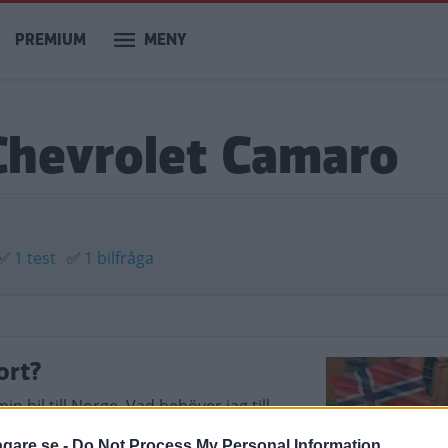
PREMIUM
MENY
 Chevrolet Camaro
✅
1 test
✅
1 bilfråga
ort?
in bil till Norge. Vad behöver jag till
agare.se -
Do Not Process My Personal Information