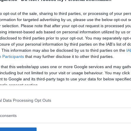
to opt-out of the sale, sharing to third parties, or processing of your per
formation for targeted advertising by us, please use the below opt-out s
r selection. Please note that after your opt-out request is processed y
eing interest-based ads based on personal information utilized by us or
disclosed to third parties prior to your opt-out. You may separately opt-
losure of your personal information by third parties on the IAB’s list of
. This information may also be disclosed by us to third parties on the
IA
Participants
that may further disclose it to other third parties.
 that this website/app uses one or more Google services and may gath
including but not limited to your visit or usage behaviour. You may click 
 to Google and its third-party tags to use your data for below specifi
ogle consent section.
l Data Processing Opt Outs
 att bli ny favorit”
Så står sig nya Toyot
consents
rrängdugliga kombibilar har
Vi ställe nykomlingen mot Audi
lls nu på av eldrivna Toyota
Mazda CX-5.